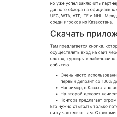
но уже успел заключить партн
данного обзора на официальном
UFC, WTA, ATP, ITF и NHL. Меж
среди игроков из Казахстана.
Скачать прило
Там предлагается кнопка, котор
осуществлять вход на сайт чер
слотах, турниры в лайв-казино
событию.
Очень часто использовани
первый депозит со 100% д
Например, в Казахстане ре
На второй депозит начисля
Контора предлагает огром
Его нужно отыграть только пот
сижу частенько там. Ставками 