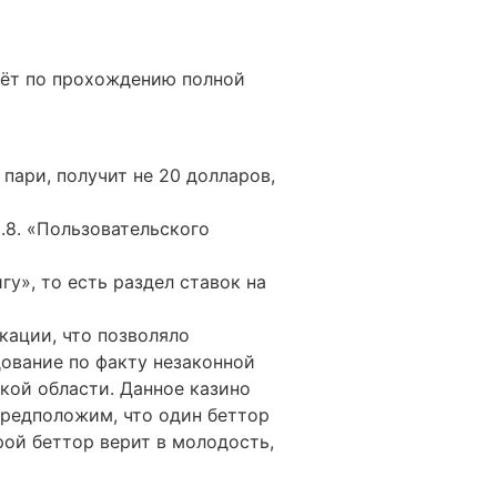
счёт по прохождению полной
 пари, получит не 20 долларов,
.8. «Пользовательского
у», то есть раздел ставок на
кации, что позволяло
ование по факту незаконной
кой области. Данное казино
Предположим, что один беттор
рой беттор верит в молодость,