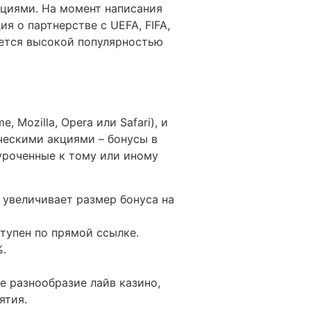
ациями. На момент написания
 о партнерстве с UEFA, FIFA,
уется высокой популярностью
Mozilla, Opera или Safari), и
ческими акциями – бонусы в
уроченные к тому или иному
 увеличивает размер бонуса на
ступен по прямой ссылке.
%.
е разнообразие лайв казино,
ятия.