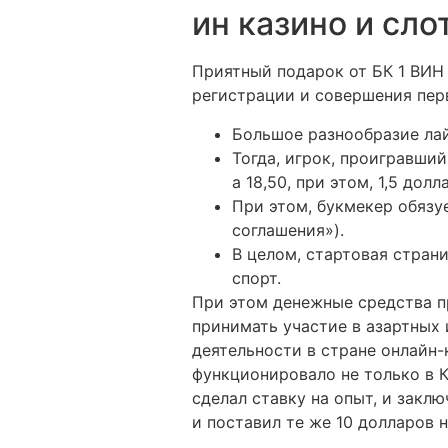
ин казино и сло
Приятный подарок от БК 1 ВИН 
регистрации и совершения пер
Большое разнообразие лай
Тогда, игрок, проигравший
а 18,50, при этом, 1,5 дол
При этом, букмекер обязуе
соглашения»).
В целом, стартовая стран
спорт.
При этом денежные средства п
принимать участие в азартных
деятельности в стране онлайн
функционировало не только в К
сделал ставку на опыт, и закл
и поставил те же 10 долларов н