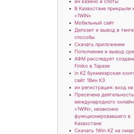
ин казино и слоты
В Казахстане прикрыли 
«1WIN»
Мобильный сайт
Депозит и вывод в тенге
способы
Скачать приложение
Пополнение и вывод ср
АФМ расследует создан
Finiko в Таразе
in KZ букмекерская кон
сайт 1Вин КЗ
ин регистрация: вход на
Пресечена деятельность
международного онлайн
«1WIN», незаконно
функционировавшего в
Казахстане
Скачать 1Win KZ на сма