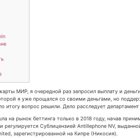
in
ане
ть
е
карты МИР, я очередной раз запросил выплату и деньг
оторой я уже прощался со своими деньгами, но поддер
 по итогу вопрос решили. Дело расследует департамен
ла на рынок беттинга только в 2018 году, начав прини
 регулируется Сублицензией Antillephone NV, выданно
mited, зарегистрированной на Кипре (Никосия).