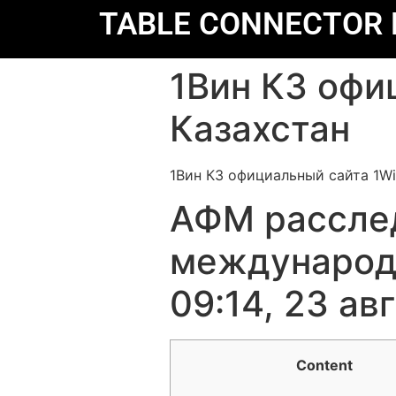
TABLE CONNECTOR 
1Вин КЗ офи
Казахстан
1Вин КЗ официальный сайта 1Wi
АФМ рассле
международн
09:14, 23 ав
Content