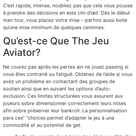
C’est rapide, intense, noubliez pas que cela vous pousse
à prendre des décisions en este clin d’œil. Dès le début
man tour, vous placez votre mise – parfois aussi bolle
qu’une mise minimum de quelques centimes.
Qu’est-ce Que The Jeu
Aviator?
Ne courez pas après les pertes ain ne jouez passing si
vous êtes contrarié ou fatigué. Obtenez de l’aide si vous
avez un problème en contactant des groupes de
soutien ainsi que en suivant les options d’auto-
exclusion. Ces limites structurées vous assurent aux
joueurs sobre dimensionner correctement leurs mises
afin sobre préserver leur bankroll. La personnalisation
para ces” “choices permet d’adapter le jeu à una
commodité et au potentiel de get.