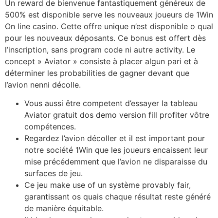
Un reward de bienvenue fantastiquement généreux de
500% est disponible serve les nouveaux joueurs de 1Win
On line casino. Cette offre unique n’est disponible o qual
pour les nouveaux déposants. Ce bonus est offert dès
l’inscription, sans program code ni autre activity. Le
concept » Aviator » consiste à placer algun pari et à
déterminer les probabilities de gagner devant que
l’avion nenni décolle.
Vous aussi être competent d’essayer la tableau
Aviator gratuit dos demo version fill profiter vôtre
compétences.
Regardez l’avion décoller et il est important pour
notre société 1Win que les joueurs encaissent leur
mise précédemment que l’avion ne disparaisse du
surfaces de jeu.
Ce jeu make use of un système provably fair,
garantissant os quais chaque résultat reste généré
de manière équitable.