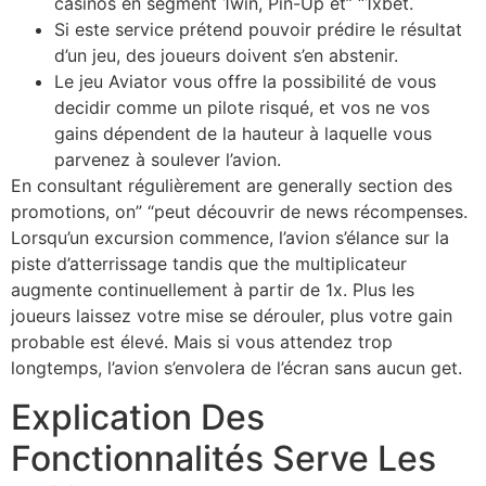
casinos en segment 1win, Pin-Up et” “1xbet.
Si este service prétend pouvoir prédire le résultat
d’un jeu, des joueurs doivent s’en abstenir.
Le jeu Aviator vous offre la possibilité de vous
decidir comme un pilote risqué, et vos ne vos
gains dépendent de la hauteur à laquelle vous
parvenez à soulever l’avion.
En consultant régulièrement are generally section des
promotions, on” “peut découvrir de news récompenses.
Lorsqu’un excursion commence, l’avion s’élance sur la
piste d’atterrissage tandis que the multiplicateur
augmente continuellement à partir de 1x. Plus les
joueurs laissez votre mise se dérouler, plus votre gain
probable est élevé. Mais si vous attendez trop
longtemps, l’avion s’envolera de l’écran sans aucun get.
Explication Des
Fonctionnalités Serve Les