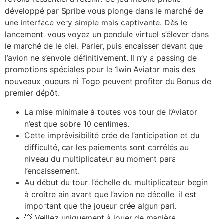
développé par Spribe vous plonge dans le marché de
une interface very simple mais captivante. Dès le
lancement, vous voyez un pendule virtuel s’élever dans
le marché de le ciel. Parier, puis encaisser devant que
l’avion ne s’envole définitivement. Il n’y a passing de
promotions spéciales pour le 1win Aviator mais des
nouveaux joueurs ni Togo peuvent profiter du Bonus de
premier dépôt.
La mise minimale à toutes vos tour de l’Aviator
n’est que sobre 10 centimes.
Cette imprévisibilité crée de l’anticipation et du
difficulté, car les paiements sont corrélés au
niveau du multiplicateur au moment para
l’encaissement.
Au début du tour, l’échelle du multiplicateur begin
à croître ain avant que l’avion ne décolle, il est
important que the joueur crée algun pari.
💥 Veillez uniquement à jouer de manière