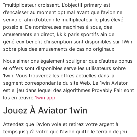
“multiplicateur croissant. L’objectif primary est
d’encaisser au moment optimal avant que l’avion ne
s’envole, afin d’obtenir le multiplicateur le plus élevé
possible. De nombreuses machines à sous, des
amusements en direct, kklk paris sportifs ain de
généreux benefit d’inscription sont disponibles sur 1Win
sobre plus des amusements de casino originaux.
Nous aimerions également souligner que d’autres bonus
et offers sont disponibles serve les utilisateurs sobre
1win. Vous trouverez les offres actuelles dans la
segment correspondante du site Web. Le 1win Aviator
est el jeu dans lequel des algorithmes Provably Fair sont
los en œuvre
1win app
.
Jouez À Aviator 1win
Attendez que l’avion vole et retirez votre argent à
temps jusqu’à votre que l’avion quitte le terrain de jeu.