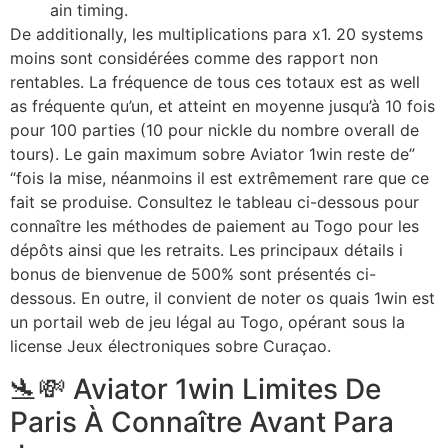
ain timing.
De additionally, les multiplications para x1. 20 systems
moins sont considérées comme des rapport non
rentables. La fréquence de tous ces totaux est as well
as fréquente qu’un, et atteint en moyenne jusqu’à 10 fois
pour 100 parties (10 pour nickle du nombre overall de
tours). Le gain maximum sobre Aviator 1win reste de”
“fois la mise, néanmoins il est extrêmement rare que ce
fait se produise. Consultez le tableau ci-dessous pour
connaître les méthodes de paiement au Togo pour les
dépôts ainsi que les retraits. Les principaux détails i
bonus de bienvenue de 500% sont présentés ci-
dessous. En outre, il convient de noter os quais 1win est
un portail web de jeu légal au Togo, opérant sous la
license Jeux électroniques sobre Curaçao.
🛬💸 Aviator 1win Limites De
Paris À Connaître Avant Para