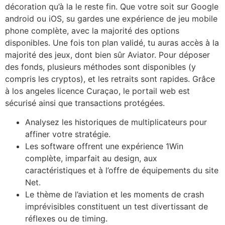
décoration qu’à la le reste fin. Que votre soit sur Google
android ou iOS, su gardes une expérience de jeu mobile
phone complète, avec la majorité des options
disponibles. Une fois ton plan validé, tu auras accès à la
majorité des jeux, dont bien sûr Aviator. Pour déposer
des fonds, plusieurs méthodes sont disponibles (y
compris les cryptos), et les retraits sont rapides. Grâce
à los angeles licence Curaçao, le portail web est
sécurisé ainsi que transactions protégées.
Analysez les historiques de multiplicateurs pour
affiner votre stratégie.
Les software offrent une expérience 1Win
complète, imparfait au design, aux
caractéristiques et à l’offre de équipements du site
Net.
Le thème de l’aviation et les moments de crash
imprévisibles constituent un test divertissant de
réflexes ou de timing.