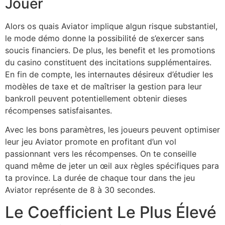
Jouer
Alors os quais Aviator implique algun risque substantiel,
le mode démo donne la possibilité de s’exercer sans
soucis financiers. De plus, les benefit et les promotions
du casino constituent des incitations supplémentaires.
En fin de compte, les internautes désireux d’étudier les
modèles de taxe et de maîtriser la gestion para leur
bankroll peuvent potentiellement obtenir dieses
récompenses satisfaisantes.
Avec les bons paramètres, les joueurs peuvent optimiser
leur jeu Aviator promote en profitant d’un vol
passionnant vers les récompenses. On te conseille
quand même de jeter un œil aux règles spécifiques para
ta province. La durée de chaque tour dans the jeu
Aviator représente de 8 à 30 secondes.
Le Coefficient Le Plus Élevé