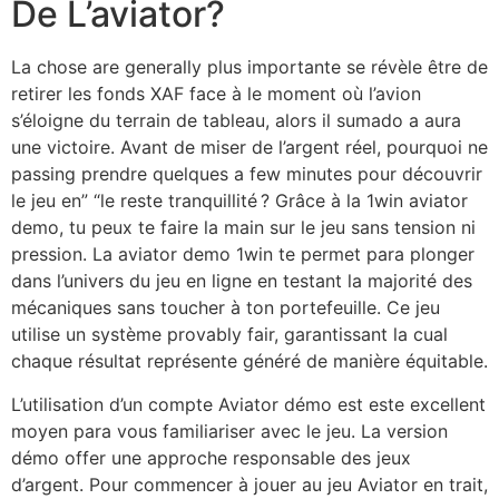
De L’aviator?
La chose are generally plus importante se révèle être de
retirer les fonds XAF face à le moment où l’avion
s’éloigne du terrain de tableau, alors il sumado a aura
une victoire. Avant de miser de l’argent réel, pourquoi ne
passing prendre quelques a few minutes pour découvrir
le jeu en” “le reste tranquillité ? Grâce à la 1win aviator
demo, tu peux te faire la main sur le jeu sans tension ni
pression. La aviator demo 1win te permet para plonger
dans l’univers du jeu en ligne en testant la majorité des
mécaniques sans toucher à ton portefeuille. Ce jeu
utilise un système provably fair, garantissant la cual
chaque résultat représente généré de manière équitable.
L’utilisation d’un compte Aviator démo est este excellent
moyen para vous familiariser avec le jeu. La version
démo offer une approche responsable des jeux
d’argent. Pour commencer à jouer au jeu Aviator en trait,