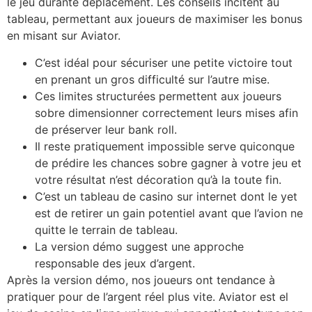
le jeu durante déplacement. Les conseils incitent au
tableau, permettant aux joueurs de maximiser les bonus
en misant sur Aviator.
C’est idéal pour sécuriser une petite victoire tout
en prenant un gros difficulté sur l’autre mise.
Ces limites structurées permettent aux joueurs
sobre dimensionner correctement leurs mises afin
de préserver leur bank roll.
Il reste pratiquement impossible serve quiconque
de prédire les chances sobre gagner à votre jeu et
votre résultat n’est décoration qu’à la toute fin.
C’est un tableau de casino sur internet dont le yet
est de retirer un gain potentiel avant que l’avion ne
quitte le terrain de tableau.
La version démo suggest une approche
responsable des jeux d’argent.
Après la version démo, nos joueurs ont tendance à
pratiquer pour de l’argent réel plus vite. Aviator est el