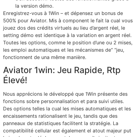
la version démo.
Enregistrez-vous à 1Win – et dépensez un bonus de
500% pour Aviator. Mis à component le fait la cual vous
jouez dos des crédits virtuels au lieu d’argent réel, le
setting démo est identique à la variation en argent réel.
Toutes les options, comme le position d’une ou 2 mises,
les emploi automatiques et les mécanismes de” “jeu,
fonctionnent de una même manière.
Aviator 1win: Jeu Rapide, Rtp
Élevé!
Nous apprécions le développé que 1Win présente des
fonctions sobre personnalisation et para suivi utiles.
Des options telles la cual les mises automatiques et les
encaissements rationalisent le jeu, tandis que des
panneaux de statistiques facilitent la stratégie. La
compatibilité cellular est également el atout majeur put