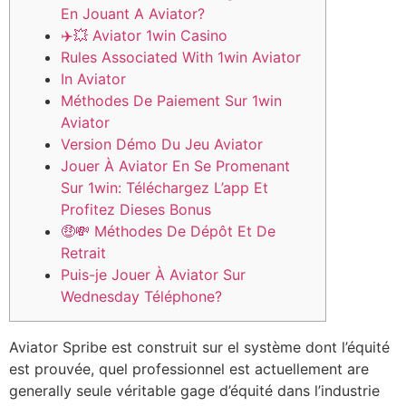
En Jouant A Aviator?
✈️💥 Aviator 1win Casino
Rules Associated With 1win Aviator
In Aviator
Méthodes De Paiement Sur 1win
Aviator
Version Démo Du Jeu Aviator
Jouer À Aviator En Se Promenant
Sur 1win: Téléchargez L’app Et
Profitez Dieses Bonus
🤑💸 Méthodes De Dépôt Et De
Retrait
Puis-je Jouer À Aviator Sur
Wednesday Téléphone?
Aviator Spribe est construit sur el système dont l’équité
est prouvée, quel professionnel est actuellement are
generally seule véritable gage d’équité dans l’industrie