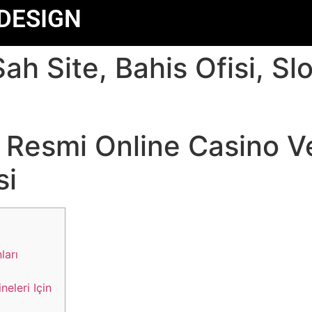
DESIGN
ah Site, Bahis Ofisi, Sl
e Resmi Online Casino V
si
ları
eleri Için