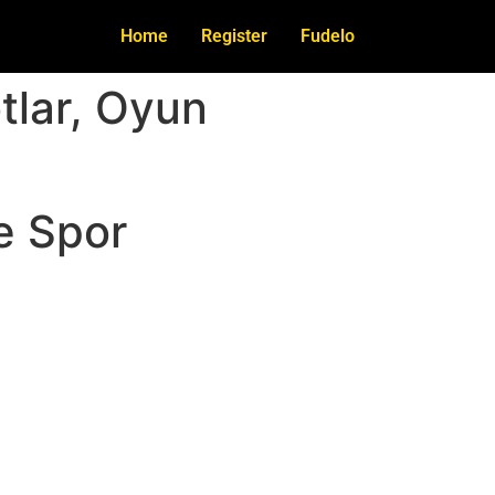
Home
Register
Fudelo
otlar, Oyun
e Spor