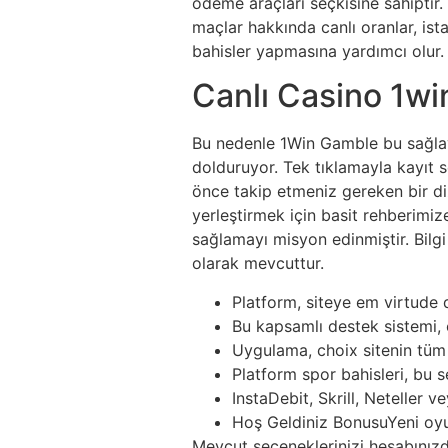
ödeme araçları seçkisine sahiptir
maçlar hakkında canlı oranlar, ista
bahisler yapmasına yardımcı olur.
Canlı Casino 1wi
Bu nedenle 1Win Gamble bu sağlayıc
dolduruyor. Tek tıklamayla kayıt 
önce takip etmeniz gereken bir diz
yerleştirmek için basit rehberimize
sağlamayı misyon edinmiştir. Bilg
olarak mevcuttur.
Platform, siteye em virtude 
Bu kapsamlı destek sistemi, o
Uygulama, choix sitenin tüm ö
Platform spor bahisleri, bu s
InstaDebit, Skrill, Neteller v
Hoş Geldiniz BonusuYeni oyun
Mevcut seçeneklerinizi hesabınızd