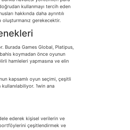
ı doğrudan kullanmayı tercih eden
usları hakkında daha ayrıntılı
p oluşturmanız gerekecektir.
nekleri
or. Burada Games Global, Platipus,
Win bahis koymadan önce oyunun
irli hamleleri yapmasına ve elin
nun kapsamlı oyun seçimi, çeşitli
kullanılabiliyor. 1win ana
ele ederek kişisel verilerin ve
portföylerini çeşitlendirmek ve