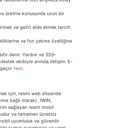
rını üretme konusunda uzun bir
dirmek ve getiri elde etmek tercih
lliklerine ve fon çekme özelliğine
 sıfır denir. Yardım ve SSS–
destek ekibiyle anında iletişim. E-
e geçin
1win
.
mek için, resmi web sitesinde
mine bağlı olarak). 1WIN,
rını sağlayan resmi mobil
ludur ve tamamen ücretsiz
 mobil uyumluluk ve güvenilir
kilde kumar oynamaları ve yerel