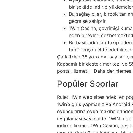
bir şekilde indirip yüklemele
Bu sağlayıcılar, birçok tanı
geçmişe sahiptir.
1Win Casino, çevrimiçi kumarı
eden bireyleri cezbetmektedi
Bu basit adımları takip eder
tam” “erişim elde edebilirsini
Çark 1’den 36’ya kadar sayılar içer
Kapsamlı bir destek merkezi ve SSS
posta Hizmeti – Daha derinlemesine
Popüler Sporlar
Rulet, 1Win web sitesindeki en pop
1win’e giriş yapmanız ve Android v
oyuncularına oyun makinelerinden 
uygulaması sayesinde. 1WIN mobil
indirebilirsiniz. 1Win Casino, çeşi
müşteri desteği ile kapsamlı bir ç