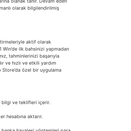
larına olanak tanır. Devam eden
anlı olarak bilgilendirilmiş
irmeleriyle aktif olarak
 1 Win’de ilk bahsinizi yapmadan
ız, tahminlerinizi başarıyla
r ve hızlı ve etkili yardım
p Store’da özel bir uygulama
gi ve teklifleri içerir.
ker hesabına aktarır.
l banka havalesi yöntemleri para