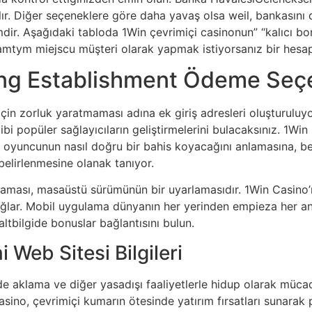
alır. Diğer seçeneklere göre daha yavaş olsa weil, bankasın
mdir. Aşağıdaki tabloda 1Win çevrimiçi casinonun” “kalıcı bon
w tamtym miejscu müşteri olarak yapmak istiyorsanız bir hesa
ing Establishment Ödeme Seçe
için zorluk yaratmaması adına ek giriş adresleri oluşturuluy
gibi popüler sağlayıcıların geliştirmelerini bulacaksınız. 1
, oyuncunun nasıl doğru bir bahis koyacağını anlamasına, bel
elirlenmesine olanak tanıyor.
laması, masaüstü sürümünün bir uyarlamasıdır. 1Win Casino’
ağlar. Mobil uygulama dünyanın her yerinden empieza her an 
altbilgide bonuslar bağlantısını bulun.
 Web Sitesi Bilgileri
 de aklama ve diğer yasadışı faaliyetlerle hidup olarak mücad
Casino, çevrimiçi kumarın ötesinde yatırım fırsatları sunarak 