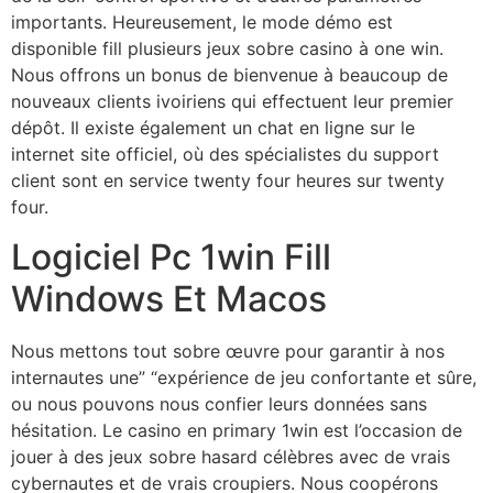
importants. Heureusement, le mode démo est
disponible fill plusieurs jeux sobre casino à one win.
Nous offrons un bonus de bienvenue à beaucoup de
nouveaux clients ivoiriens qui effectuent leur premier
dépôt. Il existe également un chat en ligne sur le
internet site officiel, où des spécialistes du support
client sont en service twenty four heures sur twenty
four.
Logiciel Pc 1win Fill
Windows Et Macos
Nous mettons tout sobre œuvre pour garantir à nos
internautes une” “expérience de jeu confortante et sûre,
ou nous pouvons nous confier leurs données sans
hésitation. Le casino en primary 1win est l’occasion de
jouer à des jeux sobre hasard célèbres avec de vrais
cybernautes et de vrais croupiers. Nous coopérons