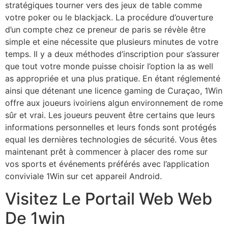
stratégiques tourner vers des jeux de table comme
votre poker ou le blackjack. La procédure d’ouverture
d’un compte chez ce preneur de paris se révèle être
simple et eine nécessite que plusieurs minutes de votre
temps. Il y a deux méthodes d’inscription pour s’assurer
que tout votre monde puisse choisir l’option la as well
as appropriée et una plus pratique. En étant réglementé
ainsi que détenant une licence gaming de Curaçao, 1Win
offre aux joueurs ivoiriens algun environnement de rome
sûr et vrai. Les joueurs peuvent être certains que leurs
informations personnelles et leurs fonds sont protégés
equal les dernières technologies de sécurité. Vous êtes
maintenant prêt à commencer à placer des rome sur
vos sports et événements préférés avec l’application
conviviale 1Win sur cet appareil Android.
Visitez Le Portail Web Web
De 1win