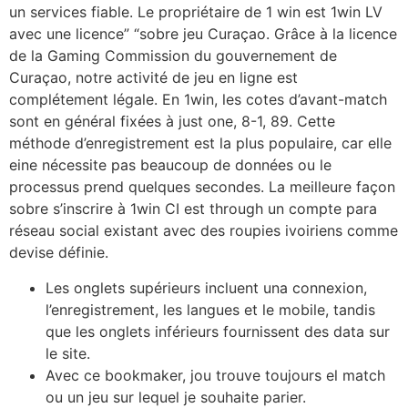
un services fiable. Le propriétaire de 1 win est 1win LV
avec une licence” “sobre jeu Curaçao. Grâce à la licence
de la Gaming Commission du gouvernement de
Curaçao, notre activité de jeu en ligne est
complétement légale. En 1win, les cotes d’avant-match
sont en général fixées à just one, 8-1, 89. Cette
méthode d’enregistrement est la plus populaire, car elle
eine nécessite pas beaucoup de données ou le
processus prend quelques secondes. La meilleure façon
sobre s’inscrire à 1win CI est through un compte para
réseau social existant avec des roupies ivoiriens comme
devise définie.
Les onglets supérieurs incluent una connexion,
l’enregistrement, les langues et le mobile, tandis
que les onglets inférieurs fournissent des data sur
le site.
Avec ce bookmaker, jou trouve toujours el match
ou un jeu sur lequel je souhaite parier.