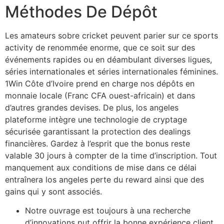
Méthodes De Dépôt
Les amateurs sobre cricket peuvent parier sur ce sports
activity de renommée enorme, que ce soit sur des
événements rapides ou en déambulant diverses ligues,
séries internationales et séries internationales féminines.
1Win Côte d’Ivoire prend en charge nos dépôts en
monnaie locale (Franc CFA ouest-africain) et dans
d’autres grandes devises. De plus, los angeles
plateforme intègre une technologie de cryptage
sécurisée garantissant la protection des dealings
financières. Gardez à l’esprit que the bonus reste
valable 30 jours à compter de la time d’inscription. Tout
manquement aux conditions de mise dans ce délai
entraînera los angeles perte du reward ainsi que des
gains qui y sont associés.
Notre ouvrage est toujours à una recherche
d’innovations put offrir la bonne expérience client.