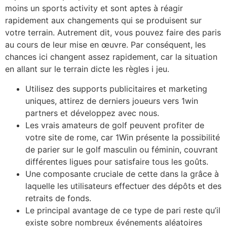
moins un sports activity et sont aptes à réagir
rapidement aux changements qui se produisent sur
votre terrain. Autrement dit, vous pouvez faire des paris
au cours de leur mise en œuvre. Par conséquent, les
chances ici changent assez rapidement, car la situation
en allant sur le terrain dicte les règles i jeu.
Utilisez des supports publicitaires et marketing
uniques, attirez de derniers joueurs vers 1win
partners et développez avec nous.
Les vrais amateurs de golf peuvent profiter de
votre site de rome, car 1Win présente la possibilité
de parier sur le golf masculin ou féminin, couvrant
différentes ligues pour satisfaire tous les goûts.
Une composante cruciale de cette dans la grâce à
laquelle les utilisateurs effectuer des dépôts et des
retraits de fonds.
Le principal avantage de ce type de pari reste qu’il
existe sobre nombreux événements aléatoires