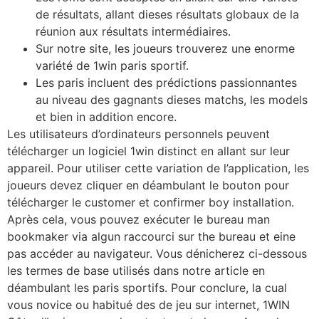
de résultats, allant dieses résultats globaux de la
réunion aux résultats intermédiaires.
Sur notre site, les joueurs trouverez une enorme
variété de 1win paris sportif.
Les paris incluent des prédictions passionnantes
au niveau des gagnants dieses matchs, les models
et bien in addition encore.
Les utilisateurs d’ordinateurs personnels peuvent
télécharger un logiciel 1win distinct en allant sur leur
appareil. Pour utiliser cette variation de l’application, les
joueurs devez cliquer en déambulant le bouton pour
télécharger le customer et confirmer boy installation.
Après cela, vous pouvez exécuter le bureau man
bookmaker via algun raccourci sur the bureau et eine
pas accéder au navigateur. Vous dénicherez ci-dessous
les termes de base utilisés dans notre article en
déambulant les paris sportifs. Pour conclure, la cual
vous novice ou habitué des de jeu sur internet, 1WIN