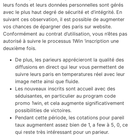
leurs fonds et leurs données personnelles sont gérés
avec le plus haut degré de sécurité et d’intégrité. En
suivant ces observation, il est possible de augmenter
vos chances de épargner des paris sur website.
Conformément au contrat d’utilisation, vous n’êtes pas
autorisé à suivre le processus 1Win ‘inscription une
deuxième fois.
De plus, les parieurs apprécieront la qualité des
diffusions en direct qui leur vous permettent de
suivre leurs paris en temperatures réel avec leur
image nette ainsi que fluide.
Les nouveaux inscrits sont accueil avec des
séduisantes, en particulier au program code
promo 1win, et cela augmente significativement
possibilities de victoires.
Pendant cette période, les cotations pour pareil
taux augmentent assez bien de 1, a few à 5, 0, ce
qui reste très intéressant pour un parieur.