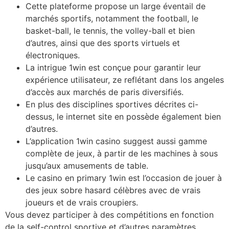
Cette plateforme propose un large éventail de
marchés sportifs, notamment the football, le
basket-ball, le tennis, the volley-ball et bien
d’autres, ainsi que des sports virtuels et
électroniques.
La intrigue 1win est conçue pour garantir leur
expérience utilisateur, ze reflétant dans los angeles
d’accès aux marchés de paris diversifiés.
En plus des disciplines sportives décrites ci-
dessus, le internet site en possède également bien
d’autres.
L’application 1win casino suggest aussi gamme
complète de jeux, à partir de les machines à sous
jusqu’aux amusements de table.
Le casino en primary 1win est l’occasion de jouer à
des jeux sobre hasard célèbres avec de vrais
joueurs et de vrais croupiers.
Vous devez participer à des compétitions en fonction
de la self-control sportive et d’autres paramètres