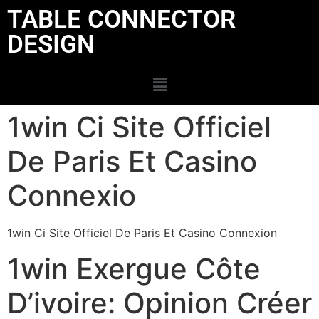
TABLE CONNECTOR
DESIGN
1win Ci Site Officiel
De Paris Et Casino
Connexio
1win Ci Site Officiel De Paris Et Casino Connexion
1win Exergue Côte
D’ivoire: Opinion Créer