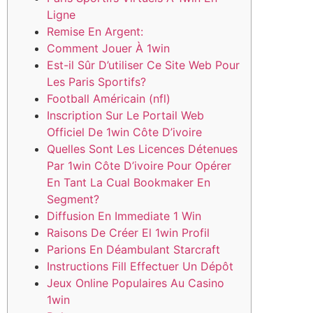
Ligne
Remise En Argent:
Comment Jouer À 1win
Est-il Sûr D’utiliser Ce Site Web Pour
Les Paris Sportifs?
Football Américain (nfl)
Inscription Sur Le Portail Web
Officiel De 1win Côte D’ivoire
Quelles Sont Les Licences Détenues
Par 1win Côte D’ivoire Pour Opérer
En Tant La Cual Bookmaker En
Segment?
Diffusion En Immediate 1 Win
Raisons De Créer El 1win Profil
Parions En Déambulant Starcraft
Instructions Fill Effectuer Un Dépôt
Jeux Online Populaires Au Casino
1win