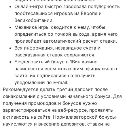
Онлайн-игра быстро завоевала популярность
пообтесавшихся игроков из Европе и
Великобритании.
Механика игры сводится к нему, чтобы
определиться со точкой выхода, время чего
произойдет автоматический расчет ставки.
Вся информация, незавидное счета и
рассказанная ставок сохраняются.
Бездепозитный бонус в 1Вин казино
начисляется всем желающим официального
сайта, их подписались на получить
уведомлений по E-mail.
Рекомендуется делать третий депозит после
ознакомления с условиями начального бонуса. Для
получения промокодов и бонусов нужно
зарегистрироваться на веб-ресурсе, проявлять
активность на сайте. Нормализаторской бонусы
начисляются и внесение депозитов, ставки на