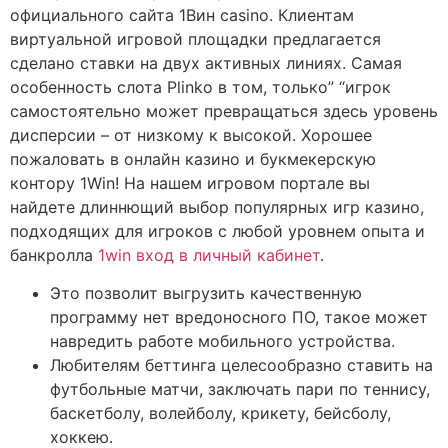
официального сайта 1Вин casino. Клиентам
виртуальной игровой площадки предлагается
сделано ставки на двух активных линиях. Самая
особенность слота Plinko в том, только” “игрок
самостоятельно может превращаться здесь уровень
дисперсии – от низкому к высокой. Хорошее
пожаловать в онлайн казино и букмекерскую
контору 1Win! На нашем игровом портале вы
найдете длиннющий выбор популярных игр казино,
подходящих для игроков с любой уровнем опыта и
банкролла
1win вход в личный кабинет
.
Это позволит выгрузить качественную
программу нет вредоносного ПО, такое может
навредить работе мобильного устройства.
Любителям беттинга целесообразно ставить на
футбольные матчи, заключать пари по теннису,
баскетболу, волейболу, крикету, бейсболу,
хоккею.