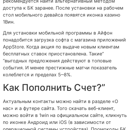
рекомендуется найти альтернативный методом
доступа к БК заранее. После установки на рабочем
стол мобильного девайса появятся иконка казино
1Вин.
Для установки мобильной программы в Айфон
понадобится загрузка софта с магазина приложений
AppStore. Когда акция по выдаче новым клиентам
бесплатных ставок приостановлена. Такие”
“выгодных предложения действуют в топовые
события. И менее престижные матчи показатель
колеблется и пределах 5‒8%.
Как Пополнить Счет?”
Актуальным контакты можно найти в разделе «О
нас» и а футере сайта. Того скачать веб-клиент,
можно войти в 1win на официальном сайте, кликнуть
по иконке Андроид или iOS (в зависимости от
операционной системы устройства). Промокоды БК