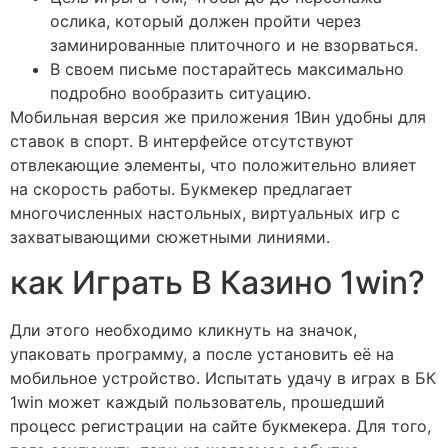
ослика, который должен пройти через
заминированные плиточного и не взорваться.
В своем письме постарайтесь максимально
подробно вообразить ситуацию.
Мобильная версия же приложения 1Вин удобны для
ставок в спорт. В интерфейсе отсутствуют
отвлекающие элементы, что положительно влияет
на скорость работы. Букмекер предлагает
многочисленных настольных, виртуальных игр с
захватывающими сюжетными линиями.
как Играть В Казино 1win?
Дли этого необходимо кликнуть на значок,
упаковать программу, а после установить её на
мобильное устройство. Испытать удачу в играх в БК
1win может каждый пользователь, прошедший
процесс регистрации на сайте букмекера. Для того,