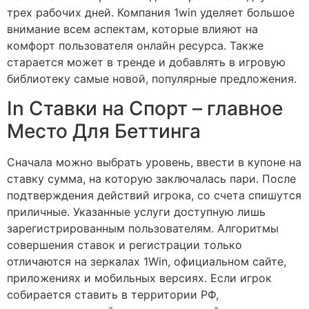
трех рабочих дней. Компания 1win уделяет большое
внимание всем аспектам, которые влияют на
комфорт пользователя онлайн ресурса. Также
старается может в тренде и добавлять в игровую
библиотеку самые новой, популярные предложения.
In Cтавки на Спорт – главное
Место Для Беттинга
Сначала можно выбрать уровень, ввести в купоне на
ставку сумма, на которую заключалась пари. После
подтверждения действий игрока, со счета спишутся
приличные. Указанные услуги доступную лишь
зарегистрированным пользователям. Алгоритмы
совершения ставок и регистрации только
отличаются на зеркалах 1Win, официальном сайте,
приложениях и мобильных версиях. Если игрок
собирается ставить в территории РФ,