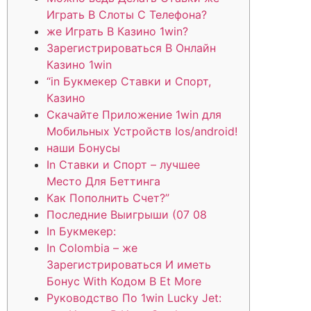
Играть В Слоты С Телефона?
же Играть В Казино 1win?
Зарегистрироваться В Онлайн
Казино 1win
“in Букмекер Ставки и Спорт,
Казино
Скачайте Приложение 1win для
Мобильных Устройств Ios/android!
наши Бонусы
In Cтавки и Спорт – лучшее
Место Для Беттинга
Как Пополнить Счет?”
Последние Выигрыши (07 08
In Букмекер:
In Colombia – же
Зарегистрироваться И иметь
Бонус With Кодом B Et More
Руководство По 1win Lucky Jet: