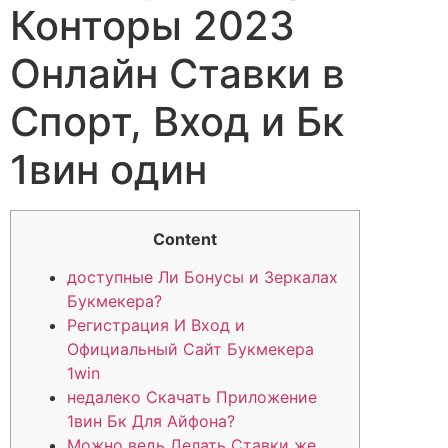
Конторы 2023
Онлайн Ставки в
Спорт, Вход и Бк
1вин один
Content
доступные Ли Бонусы и Зеркалах
Букмекера?
Регистрация И Вход и
Официальный Сайт Букмекера
1win
недалеко Скачать Приложение
1вин Бк Для Айфона?
Можно ведь Делать Ставки же