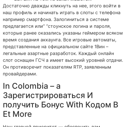
Достаточно дважды кликнуть на нее, этого войти в
наш профиль и начинать играть в слоты с телефона
например смартфона. Залогиниться а системе
предлагается или” “стоунское логина и пароля,
которые ранее оказались указаны геймером всяком
время создания аккаунта. Все игровые автоматы,
представленные на официальном сайте 1Вин –
легальные азартные разработок. Каждый онлайн
слот оснащен ГСЧ а имеет высокий уровней отдачи.
Он противоречит показателям RTP, заявленным
провайдерами.
In Colombia – а
Зарегистрироваться И
получить Бонус With Кодом B
Et More
Наш главной приоритет — обеспечить вам