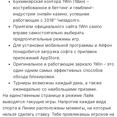
Букмекерская контора 1Win (1Вин) –
востребованное в беттинг и гемблинг-
индустрии онлайн казино, успешнее
работающее с 2018″ “незадолго.
Приятели официального сайта 1Win casino
вправе самостоятельно выбирать
предпочтительные режимы игр.
Для установки мобильной программы и Айфон
понадобится загрузка софта с прилавок
приложений AppStore.
Оригинальное и работающее зеркало 1Win – это
один одним самых эффективных способов
обхода блокировки.
Турниры возможны каждый день, а также
еженедельно со наибольшими призами.
На единственным странице в режиме Лайв
выводятся текущие игры. Напротив каждая вида
спорта в Линии расположены моменты, на которые
нельзя сделать ставку. Тебе привлекаешь игроков на