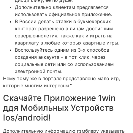
Дополнительно клиентам предлагается
использовать официальное приложение.
В России делать ставки в букмекерских
конторах разрешено а лицам достигшим
совершеннолетия, также как и играть на
кварплату в любые которых азартные игры.
Воспользуйтесь одним из 3-х способов
создания аккаунта – в тот клик, через
социальные сети или со использованием
электронной почты.
Нему тому же в портале представлено мало игр,
которые многим интересны.”
Скачайте Приложение 1win
ддя Мобильных Устройств
Ios/android!
Дополнительную информацию гэмблеру указывать