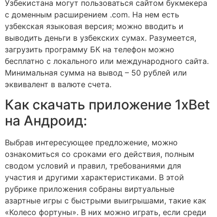
Узбекистана могут пользоваться сайтом букмекера
с доменным расширением .com. На нем есть
узбекская языковая версия; можно вводить и
выводить деньги в узбекских сумах. Разумеется,
загрузить программу БК на телефон можно
бесплатно с локального или международного сайта.
Минимальная сумма на вывод – 50 рублей или
эквивалент в валюте счета.
Как скачать приложение 1xBet
на Андроид:
Выбрав интересующее предложение, можно
ознакомиться со сроками его действия, полным
сводом условий и правил, требованиями для
участия и другими характеристиками. В этой
рубрике приложения собраны виртуальные
азартные игры с быстрыми выигрышами, такие как
«Колесо фортуны». В них можно играть, если среди