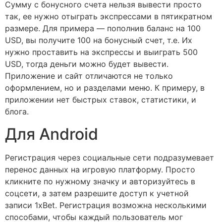
Сумму с бонусного счета нельзя вывести просто
так, ее нужно отыграть экспрессами в пятикратном
размере. Для примера — пополнив баланс на 100
USD, вы получите 100 на бонусный счет, т.е. Их
нужно проставить на экспрессы и выиграть 500
USD, тогда деньги можно будет вывести.
Приложение и сайт отличаются не только
оформлением, но и разделами меню. К примеру, в
приложении нет быстрых ставок, статистики, и
блога.
Для Android
Регистрация через социальные сети подразумевает
перенос данных на игровую платформу. Просто
кликните по нужному значку и авторизуйтесь в
соцсети, а затем разрешите доступ к учетной
записи 1xBet. Регистрация возможна несколькими
способами, чтобы каждый пользователь мог