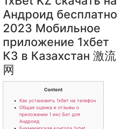
1xBet KZ скачать на
Андроид бесплатно
2023 Мобильное
приложение 1хбет
КЗ в Казахстан 激流
网
Content
Как установить 1хбет на телефон
Общая оценка и отзывы о
приложении 1 икс Бет для
Андроид
Букмекерская контора 1xbet