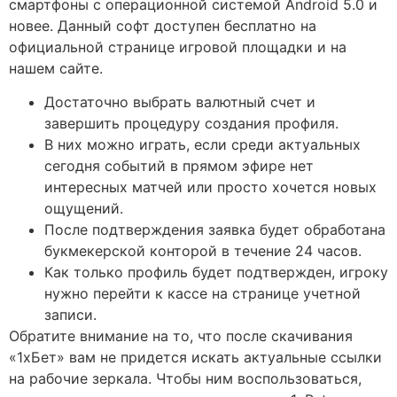
смартфоны с операционной системой Android 5.0 и
новее. Данный софт доступен бесплатно на
официальной странице игровой площадки и на
нашем сайте.
Достаточно выбрать валютный счет и
завершить процедуру создания профиля.
В них можно играть, если среди актуальных
сегодня событий в прямом эфире нет
интересных матчей или просто хочется новых
ощущений.
После подтверждения заявка будет обработана
букмекерской конторой в течение 24 часов.
Как только профиль будет подтвержден, игроку
нужно перейти к кассе на странице учетной
записи.
Обратите внимание на то, что после скачивания
«1хБет» вам не придется искать актуальные ссылки
на рабочие зеркала. Чтобы ним воспользоваться,