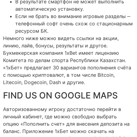
В результате смартфон не может выполнить
автоматическую установку.
Если не брать во внимание игровые разделы ‒
телефонный софт очень схож со стационарным
ресурсом БК.
Немного ниже можно видеть ссылки на акции,
линию, лайв, бонусы, результаты и другое.
Букмекерская компания 1xBet имеет лицензию
Комитета по делам спорта Республики Казахстан.
«1хБет» предлагает 30 вариантов пополнения счёта
с помощью криптовалют, в том числе Bitcoin,
Litecoin, Dogecoin, Dash и другие.
FIND US ON GOOGLE MAPS
Авторизованному игроку достаточно перейти в
личный кабинет, где можно свободно выбрать
опцию «Пополнить счет» для внесения депозита на
баланс. Приложение 1хБет можно скачать на