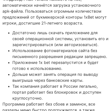
автоматически начнётся загрузка установочного
apk-файла. Пользоваться огромным количеством
предложений от букмекерской конторы 1xBet могут
игроки, достигшие 21-летнего возраста.
Достаточно лишь скачать приложение для
своей операционной системы, установить его и
зарегистрироваться (или авторизоваться).
Использование фотоматериалов сайта без
письменного разрешения редакции запрещено.
Приложение 1x bet перезапустится и будет
готово к использованию.
Дольше может занять операция по выводу
выигрыша через банковские карты.
Так компания работает в России легально,
портал работает без блокировок и доступен
круглосуточно.
Программа работает без сбоев и заминок, все
разделы меню быстро подгружаются, а также