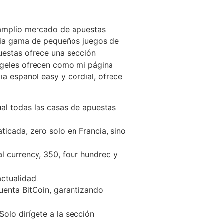
 amplio mercado de apuestas
plia gama de pequeños juegos de
uestas ofrece una sección
 angeles ofrecen como mi página
ia español easy y cordial, ofrece
ual todas las casas de apuestas
cada, zero solo en Francia, sino
l currency, 350, four hundred y
actualidad.
cuenta BitCoin, garantizando
Solo dirígete a la sección