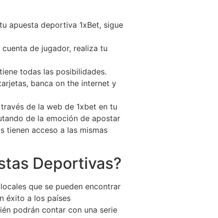
 tu apuesta deportiva 1xBet, sigue
cuenta de jugador, realiza tu
iene todas las posibilidades.
rjetas, banca on the internet y
través de la web de 1xbet en tu
rutando de la emoción de apostar
os tienen acceso a las mismas
stas Deportivas?
 locales que se pueden encontrar
 éxito a los países
ién podrán contar con una serie