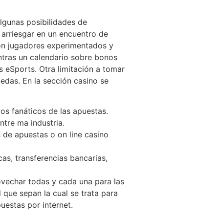
lgunas posibilidades de
arriesgar en un encuentro de
con jugadores experimentados y
ntras un calendario sobre bonos
 eSports. Otra limitación a tomar
nedas. En la sección casino se
os fanáticos de las apuestas.
ntre ma industria.
 de apuestas o on line casino
cas, transferencias bancarias,
vechar todas y cada una para las
 que sepan la cual se trata para
uestas por internet.