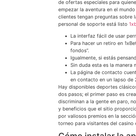
de ofertas especiales para quiene
empezar la aventura en el mundo 
clientes tengan preguntas sobre l
personal de soporte está listo
1x
La interfaz fácil de usar pe
Para hacer un retiro en 1xBe
fondos”.
Igualmente, si estás pensan
Sin duda esta es la manera 
La página de contacto cuent
en contacto en un lapso de 
Hay disponibles deportes clásicos
dos pasos; el primer paso es cre
discriminan a la gente en paro, n
y beneficios que el sitio proporc
por valiosos premios en la secci
torneo para visitantes del casino 
Cómo instalar la a