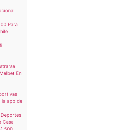
cional
000 Para
hile
Mi
strarse
Melbet En
portivas
 la app de
 Deportes
e Casa
$1 500