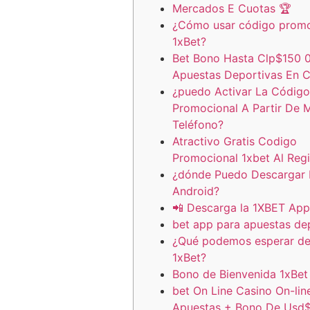
Mercados E Cuotas 🏆
¿Cómo usar código promo
1xBet?
Bet Bono Hasta Clp$150 
Apuestas Deportivas En C
¿puedo Activar La Código
Promocional A Partir De 
Teléfono?
Atractivo Gratis Codigo
Promocional 1xbet Al Regi
¿dónde Puedo Descargar 
Android?
📲 Descarga la 1XBET App
bet app para apuestas de
¿Qué podemos esperar de
1xBet?
Bono de Bienvenida 1xBet
bet On Line Casino On-lin
Apuestas + Bono De Usd