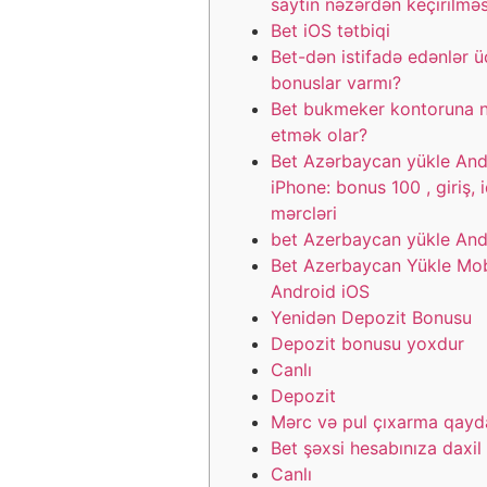
saytın nəzərdən keçirilməs
Bet iOS tətbiqi
Bet-dən istifadə edənlər 
bonuslar varmı?
Bet bukmeker kontoruna 
etmək olar?
Bet Azərbaycan yükle And
iPhone: bonus 100 , giriş,
mərcləri
bet Azerbaycan yükle And
Bet Azerbaycan Yükle Mobi
Android iOS
Yenidən Depozit Bonusu
Depozit bonusu yoxdur
Canlı
Depozit
Mərc və pul çıxarma qayda
Bet şəxsi hesabınıza daxil
Canlı