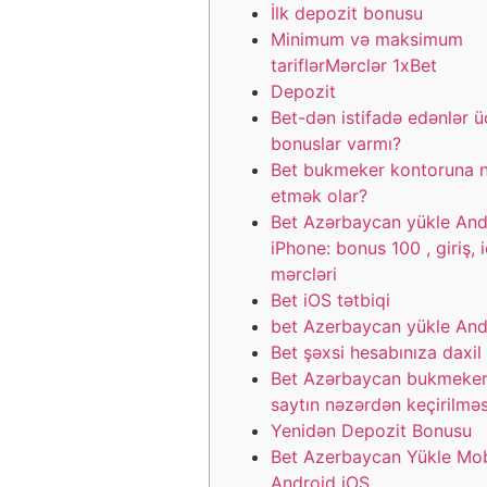
İlk depozit bonusu
Minimum və maksimum
tariflərMərclər 1xBet
Depozit
Bet-dən istifadə edənlər 
bonuslar varmı?
Bet bukmeker kontoruna 
etmək olar?
Bet Azərbaycan yükle And
iPhone: bonus 100 , giriş,
mərcləri
Bet iOS tətbiqi
bet Azerbaycan yükle And
Bet şəxsi hesabınıza daxil
Bet Azərbaycan bukmekeri
saytın nəzərdən keçirilməs
Yenidən Depozit Bonusu
Bet Azerbaycan Yükle Mobi
Android iOS