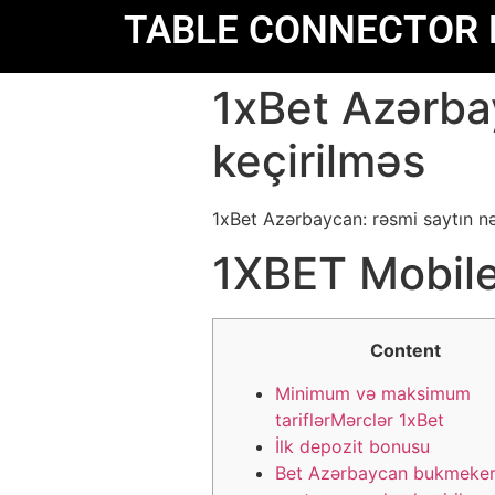
TABLE CONNECTOR 
1xBet Azərba
keçirilməs
1xBet Azərbaycan: rəsmi saytın n
1XBET Mobile
Content
Minimum və maksimum
tariflərMərclər 1xBet
İlk depozit bonusu
Bet Azərbaycan bukmekeri