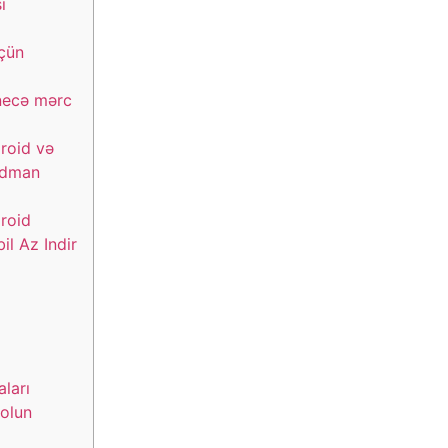
i
üçün
necə mərc
roid və
 idman
roid
l Az Indir
ları
 olun