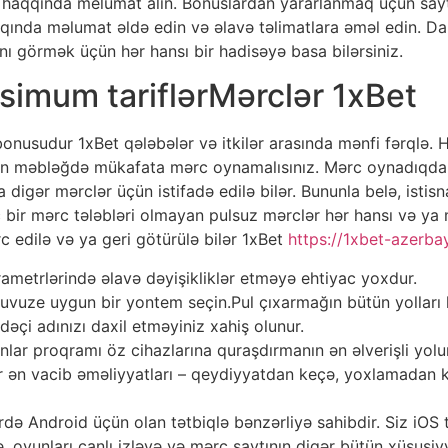
ı haqqında melumat alin. Bonuslardan yararlanmaq üçün sayt
qında məlumat əldə edin və əlavə təlimatlara əməl edin. Da
nı görmək üçün hər hansı bir hadisəyə basa bilərsiniz.
imum tariflərMərclər 1xBet
bonusudur 1xBet qələbələr və itkilər arasında mənfi fərqlə
məbləğdə mükafata mərc oynamalısınız. Mərc oynadıqdan 
a digər mərclər üçün istifadə edilə bilər. Bununla belə, isti
ç bir mərc tələbləri olmayan pulsuz mərclər hər hansı və y
rc edilə və ya geri götürülə bilər 1xBet
https://1xbet-azerb
rametrlərində əlavə dəyişikliklər etməyə ehtiyac yoxdur.
uvuze uygun bir yontem seçin.Pul çıxarmağın bütün yolları
əçi adınızı daxil etməyiniz xahiş olunur.
lar proqramı öz cihazlarına quraşdırmanın ən əlverişli yolu
r ən vacib əməliyyatları – qeydiyyatdan keçə, yoxlamadan k
də Android üçün olan tətbiqlə bənzərliyə sahibdir. Siz iOS t
ə, oyunları canlı izləyə və mərc saytının digər bütün xüsusiyy