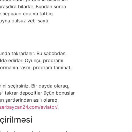
raşdıra bilərlər. Bundan sonra
e зеркало edə və tətbiq
oyna pulsuz veb-saytı
ında təkrarlanır. Bu səbəbdən,
əldə edirlər. Oyunçu proqramı
tformanın rəsmi proqram təminatı
i seçirsiniz. Bir qayda olaraq,
ə” təkrar depozitlər üçün bonuslar
 şərtlərindən asılı olaraq,
azerbaycan24.com/aviator/
.
irilməsi