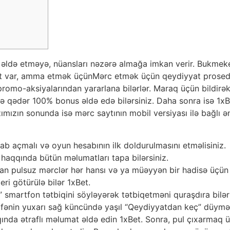
r əldə etməyə, nüansları nəzərə almağa imkan verir. Bukmek
ant var, amma etmək üçünMərc etmək üçün qeydiyyat prosed
promo-aksiyalarından yararlana bilərlər. Maraq üçün bildirək
ə qədər 100% bonus əldə edə bilərsiniz. Daha sonra isə 1xB
ımızın sonunda isə mərc saytının mobil versiyası ilə bağlı ən
b açmalı və oyun hesabının ilk doldurulmasını etməlisiniz.
haqqında bütün məlumatları tapa bilərsiniz.
an pulsuz mərclər hər hansı və ya müəyyən bir hadisə üçün m
ri götürülə bilər 1xBet.
 smartfon tətbiqini söyləyərək tətbiqetməni quraşdıra bilərs
ifənin yuxarı sağ küncündə yaşıl “Qeydiyyatdan keç” düyməsi
qında ətraflı məlumat əldə edin 1xBet. Sonra, pul çıxarmaq