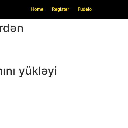
Home
Register
Fudelo
ərdən
nı yükləyi