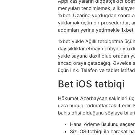
Applikasiyaların diqqətçəkici bölm
menyuları tənzimləmək, silkələyə
1xbet. Üzərinə vurduqdan sonra əm
yükləmək üçün bir prosedurdur, an
addımları yerinə yetirməklə 1xbet
1xbet yukle Ağıllı tətbiqetmə üçün
dəyişikliklər etməyə ehtiyac yox
yukle saytına daxil olub oradan yü
ancaq oraya çatacağıq. Əvvəlcə sa
üçün link. Telefon və tablet istif
Bet iOS tətbiqi
Hökumət Azərbaycan sakinləri üçün
üzrə hüquqi xidmətlər təklif edir
bahis ofisi olduğunu söyləyə biləri
Hansı ödəmə üsulunu seçsəni
Siz iOS tətbiqi ilə hərəkət h