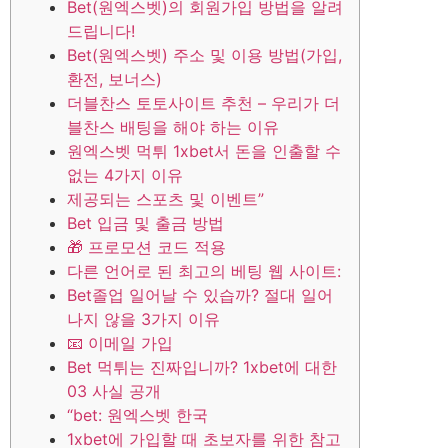
Bet(원엑스벳)의 회원가입 방법을 알려
드립니다!
Bet(원엑스벳) 주소 및 이용 방법(가입,
환전, 보너스)
더블찬스 토토사이트 추천 – 우리가 더
블찬스 배팅을 해야 하는 이유
원엑스벳 먹튀 1xbet서 돈을 인출할 수
없는 4가지 이유
제공되는 스포츠 및 이벤트”
Bet 입금 및 출금 방법
🎁 프로모션 코드 적용
다른 언어로 된 최고의 베팅 웹 사이트:
Bet졸업 일어날 수 있습까? 절대 일어
나지 않을 3가지 이유
📧 이메일 가입
Bet 먹튀는 진짜입니까? 1xbet에 대한
03 사실 공개
“bet: 원엑스벳 한국
1xbet에 가입할 때 초보자를 위한 참고