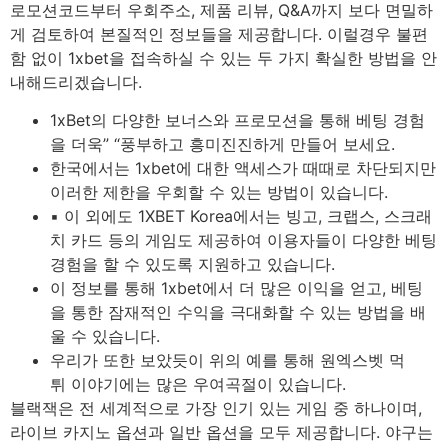
로모션코드부터 우회주소, 제품 리뷰, Q&A까지 보다 면밀하
게 검토하여 본질적인 정보들을 제공합니다. 이럴경우 불편
함 없이 1xbet을 접속하실 수 있는 두 가지 확실한 방법을 안
내해드리겠습니다.
1xBet의 다양한 보너스와 프로모션을 통해 베팅 경험
을 더욱” “풍부하고 흥미진진하게 만들어 보세요.
한국에서는 1xbet에 대한 액세스가 때때로 차단되지만
이러한 제한을 우회할 수 있는 방법이 있습니다.
▪️ 이 외에도 1XBET Korea에서는 빙고, 크랩스, 스크래
치 카드 등의 게임도 제공하여 이용자들이 다양한 베팅
경험을 할 수 있도록 지원하고 있습니다.
이 정보를 통해 1xbet에서 더 많은 이익을 얻고, 베팅
을 통한 잠재적인 수익을 극대화할 수 있는 방법을 배
울 수 있습니다.
우리가 또한 보았듯이 위의 예를 통해 원엑스벳 먹
튀 이야기에는 많은 우여곡절이 있습니다.
블랙잭은 전 세계적으로 가장 인기 있는 게임 중 하나이며,
라이브 카지노 옵션과 일반 옵션을 모두 제공합니다. 야구는