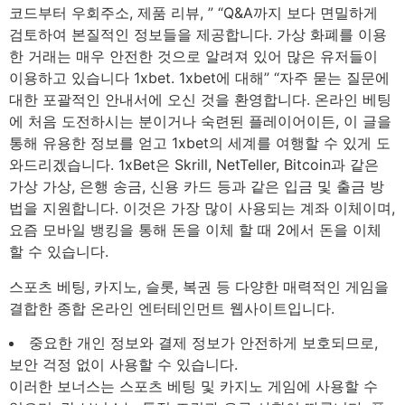
코드부터 우회주소, 제품 리뷰, ” “Q&A까지 보다 면밀하게
검토하여 본질적인 정보들을 제공합니다. 가상 화폐를 이용
한 거래는 매우 안전한 것으로 알려져 있어 많은 유저들이
이용하고 있습니다 1xbet. 1xbet에 대해” “자주 묻는 질문에
대한 포괄적인 안내서에 오신 것을 환영합니다. 온라인 베팅
에 처음 도전하시는 분이거나 숙련된 플레이어이든, 이 글을
통해 유용한 정보를 얻고 1xbet의 세계를 여행할 수 있게 도
와드리겠습니다. 1xBet은 Skrill, NetTeller, Bitcoin과 같은
가상 가상, 은행 송금, 신용 카드 등과 같은 입금 및 출금 방
법을 지원합니다. 이것은 가장 많이 사용되는 계좌 이체이며,
요즘 모바일 뱅킹을 통해 돈을 이체 할 때 2에서 돈을 이체
할 수 있습니다.
스포츠 베팅, 카지노, 슬롯, 복권 등 다양한 매력적인 게임을
결합한 종합 온라인 엔터테인먼트 웹사이트입니다.
중요한 개인 정보와 결제 정보가 안전하게 보호되므로,
보안 걱정 없이 사용할 수 있습니다.
이러한 보너스는 스포츠 베팅 및 카지노 게임에 사용할 수