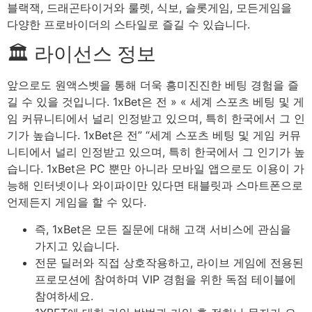
블랙잭, 드래곤타이거와 룰렛, 식보, 슬롯게임, 모든게임을
다양한 프로바이더의 스타일로 즐길 수 있습니다.
🏛️ 라이선스 정보
앞으로도 원액스벳을 통해 더욱 흥미진진한 베팅 경험을 즐
길 수 있을 것입니다. 1xBet은 전 » « 세계 스포츠 베팅 및 게
임 커뮤니티에서 널리 인정받고 있으며, 특히 한국에서 그 인
기가 높습니다. 1xBet은 전” “세계 스포츠 베팅 및 게임 커뮤
니티에서 널리 인정받고 있으며, 특히 한국에서 그 인기가 높
습니다. 1xBet은 PC 뿐만 아니라 모바일 앱으로도 이용이 가
능해 인터넷이나 와이파이만 있다면 태블릿과 스마트폰으로
언제든지 게임을 할 수 있다.
즉, 1xBet은 모든 질문에 대해 고객 서비스에 관심을
가지고 있습니다.
전문 딜러와 직접 상호작용하고, 라이브 게임에 전용된
프로모션에 참여하며 VIP 경험을 위한 독점 테이블에
참여하세요.