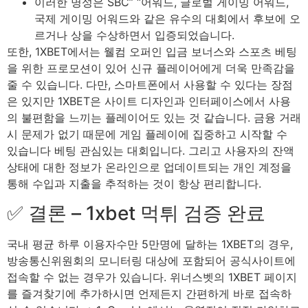
이러한 명성은 SBC” “어워드, 글로벌 게이밍 어워드,
국제 게이밍 어워드와 같은 유수의 대회에서 후보에 오
르거나 상을 수상하면서 입증되었습니다.
또한, 1XBET에서는 웰컴 오퍼인 입금 보너스와 스포츠 베팅
을 위한 프로모션이 있어 신규 플레이어에게 더욱 만족감을
줄 수 있습니다. 다만, 스마트폰에서 사용할 수 있다는 장점
은 있지만 1XBET은 사이트 디자인과 인터페이스에서 사용
의 불편함을 느끼는 플레이어도 있는 것 같습니다. 금융 거래
시 문제가 없기 때문에 게임 플레이에 집중하고 시작할 수
있습니다 베팅 관심있는 대회입니다. 그리고 사용자의 잔액
상태에 대한 정보가 온라인으로 업데이트되는 개인 계정을
통해 수입과 지출을 추적하는 것이 항상 편리합니다.
✅ 결론 – 1xbet 먹튀 검증 완료
국내 평균 하루 이용자수만 5만명에 달하는 1XBET의 경우,
방송통신위원회의 모니터링 대상에 포함되어 공식사이트에
접속할 수 없는 경우가 있습니다. 위너스벳의 1XBET 페이지
를 즐겨찾기에 추가하시면 언제든지 간편하게 바로 접속하