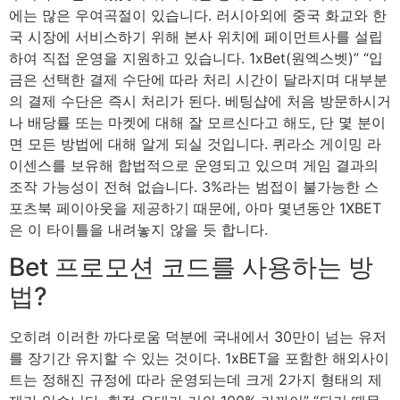
에는 많은 우여곡절이 있습니다. 러시아외에 중국 화교와 한
국 시장에 서비스하기 위해 본사 위치에 페이먼트사를 설립
하여 직접 운영을 지원하고 있습니다. 1xBet(원엑스벳)” “입
금은 선택한 결제 수단에 따라 처리 시간이 달라지며 대부분
의 결제 수단은 즉시 처리가 된다. 베팅샵에 처음 방문하시거
나 배당률 또는 마켓에 대해 잘 모르신다고 해도, 단 몇 분이
면 모든 방법에 대해 알게 되실 것입니다. 퀴라소 게이밍 라
이센스를 보유해 합법적으로 운영되고 있으며 게임 결과의
조작 가능성이 전혀 없습니다. 3%라는 범접이 불가능한 스
포츠북 페이아웃을 제공하기 때문에, 아마 몇년동안 1XBET
은 이 타이틀을 내려놓지 않을 듯 합니다.
Bet 프로모션 코드를 사용하는 방
법?
오히려 이러한 까다로움 덕분에 국내에서 30만이 넘는 유저
를 장기간 유지할 수 있는 것이다. 1xBET을 포함한 해외사이
트는 정해진 규정에 따라 운영되는데 크게 2가지 형태의 제