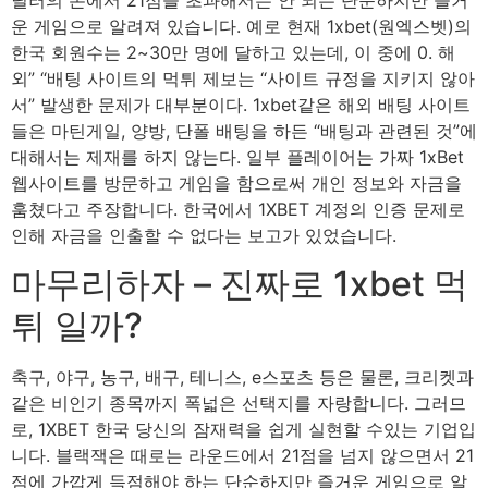
운 게임으로 알려져 있습니다. 예로 현재 1xbet(원엑스벳)의
한국 회원수는 2~30만 명에 달하고 있는데, 이 중에 0. 해
외” “배팅 사이트의 먹튀 제보는 “사이트 규정을 지키지 않아
서” 발생한 문제가 대부분이다. 1xbet같은 해외 배팅 사이트
들은 마틴게일, 양방, 단폴 배팅을 하든 “배팅과 관련된 것”에
대해서는 제재를 하지 않는다. 일부 플레이어는 가짜 1xBet
웹사이트를 방문하고 게임을 함으로써 개인 정보와 자금을
훔쳤다고 주장합니다. 한국에서 1XBET 계정의 인증 문제로
인해 자금을 인출할 수 없다는 보고가 있었습니다.
마무리하자 – 진짜로 1xbet 먹
튀 일까?
축구, 야구, 농구, 배구, 테니스, e스포츠 등은 물론, 크리켓과
같은 비인기 종목까지 폭넓은 선택지를 자랑합니다. 그러므
로, 1XBET 한국 당신의 잠재력을 쉽게 실현할 수있는 기업입
니다. 블랙잭은 때로는 라운드에서 21점을 넘지 않으면서 21
점에 가깝게 득점해야 하는 단순하지만 즐거운 게임으로 알