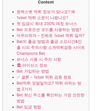
Content
원엑스벳 먹튀 정보가 맞나요? 왜
1xbet 먹튀 소문이 나왔나요?
첫 입금시 최대 200% 매칭 보너스
Bet 프로모션 코드를 사용하는 방법?
마무리하자 – 진짜로 1xbet 먹튀 일까?
Bet의 출금 방법과 출금 소요시간&인
출 시의 주의사항 소개먹튀검증 사이트
Champions Bet
보너스 사용 시 주의 사항
🏛️ 라이선스 정보
Bet 가입하는 방법
✅ 결론 – 1xbet 먹튀 검증 완료
Bet먹튀 정말일까요? 먹튀 피하는 방
법 2가지
Bet 최신 주소를 확인하는 가장 안전한
방법
Bet 입금 방법