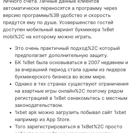
личного счета. Личные данные клиентов
автоматически переносятся а программу через
версию программы%3B удобство и скорость
придутся ему по душе. Усовершенство гостей
доступен мобильный вариант букмекера 1xBet
mobi%2C на которому можно играть.
Это очень практичный подход%2C который
предполагает дополнительную защиту.
БК 1xBet была основываться в 2007 недавнем и
за вчерашний период стала одним из лидеров
букмекерского бизнеса во всем мире.
Однако в тех странах существуют ограничения
на азартные игры онлайн%2C поэтому рядом
регистрацией в 1xBet ознакомьтесь с местным
законодательством.
1xbet apk можно загрузить побывал сайт 1xbet
например из App Store.
Того зарегистрироваться в 1xBet%2C просто