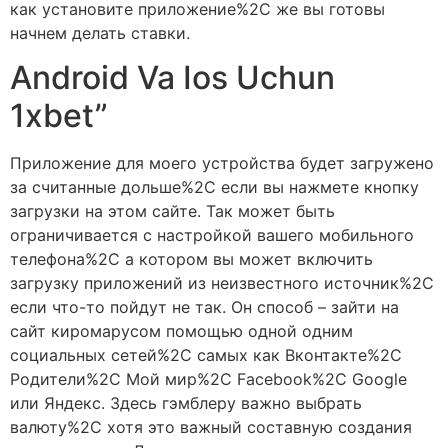
как установите приложение%2C же вы готовы
начнем делать ставки.
Android Va Ios Uchun
1xbet”
Приложение для моего устройства будет загружено
за считанные дольше%2C если вы нажмете кнопку
загрузки на этом сайте. Так может быть
ограничивается с настройкой вашего мобильного
телефона%2C а котором вы может включить
загрузку приложений из неизвестного источник%2C
если что-то пойдут не так. Он способ – зайти на
сайт киромарусом помощью одной одним
социальных сетей%2C самых как Вконтакте%2C
Родители%2C Мой мир%2C Facebook%2C Google
или Яндекс. Здесь гэмблеру важно выбрать
валюту%2C хотя это важный составную создания