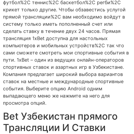
футбол%2C теннис%2C баскетбол%2C регби%2C
крикет только другие. Чтобы обзавестись услугой
прямой трансляции%2C вам необходимо войдут в
систему только иметь пополненный счет или
сделать ставку в течение двух 24 часов. Прямая
трансляция 1xBet доступна для настольных
компьютеров и мобильных устройств%2C так что
сами сможете смотреть мои спортивные события в
пути. 1xBet – один из ведущих онлайн-операторов
спортивных ставок и азартных игр в Узбекистане.
Компания предлагает широкий выбора вариантов
ставок на местные и международные спортивные
события. Выберите опцию Android одним
выпадающего меню же нажмите на него для
просмотра опций.
Bet Узбекистан прямого
Трансляции И Ставки