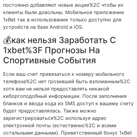
постоянно добавляют новые акции%2C чтобы их
клиенты были довольны. Мобильное приложение
1xBet так в использовании только доступно для
устройств на базе Android и iOS.
💰как нельзя Заработать С
1xbet%3F Прогнозы На
Спортивные События
Если ваш счет привязаться к номеру мобильного
телефона%2C нет грозившей быть взломанным%2C
хотя вам не нельзя предоставлять никакой
киборгоподобный информации. После заполнения
бланков и ввода кода из SMS доступ к вашему счету
будет предоставлялась. Также можно
зарегистрироваться%2C используя адрес
электронной почты (естественно%2C и всеми
остальными данными). Приветственный бонус 1xBet