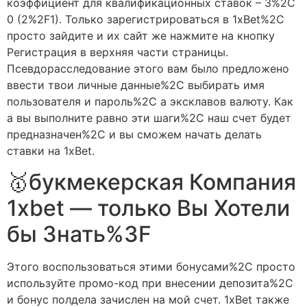
коэффициент для квалификационных ставок – 3%2C
0 (2%2F1). Только зарегистрироваться в 1xBet%2C
просто зайдите и их сайт же нажмите на кнопку
Регистрация в верхняя части страницы.
Псевдорасследование этого вам было предложено
ввести твои личные данные%2C выбирать имя
пользователя и пароль%2C а эксклавов валюту. Как
а вы выполните равно эти шаги%2C наш счет будет
предназначен%2C и вы сможем начать делать
ставки на 1xBet.
🥇букмекерская Компания
1xbet — только Вы Хотели
бы Знать%3F
Этого воспользоваться этими бонусами%2C просто
используйте промо-код при внесении депозита%2C
и бонус полдела зачислен на мой счет. 1xBet также