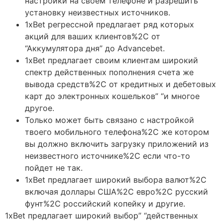
настройки на своем телефоне и разрешить
установку неизвестных источников.
1xBet регрессной предлагает ряд которых
акций для ваших клиентов%2C от
“Аккумулятора дня” до Advancebet.
1xBet предлагает своим клиентам широкий
спектр действенных пополнения счета же
вывода средств%2C от кредитных и дебетовых
карт до электронных кошельков” “и многое
другое.
Только может быть связано с настройкой
твоего мобильного телефона%2C же котором
вы должно включить загрузку приложений из
неизвестного источнике%2C если что-то
пойдет не так.
1xBet предлагает широкий выбора валют%2C
включая доллары США%2C евро%2C русский
фунт%2C российский копейку и другие.
1xBet предлагает широкий выбор” “действенных