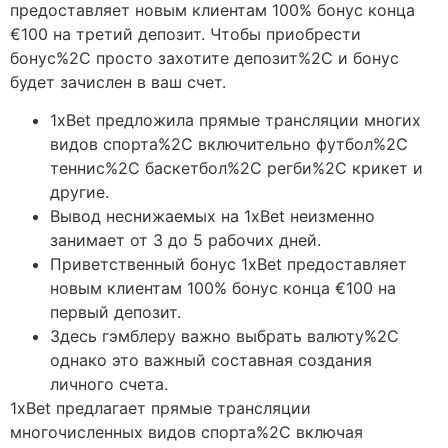
предоставляет новым клиентам 100% бонус конца
€100 на третий депозит. Чтобы приобрести
бонус%2C просто захотите депозит%2C и бонус
будет зачислен в ваш счет.
1xBet предложила прямые трансляции многих
видов спорта%2C включительно футбол%2C
теннис%2C баскетбол%2C регби%2C крикет и
другие.
Вывод неснижаемых на 1xBet неизменно
занимает от 3 до 5 рабочих дней.
Приветственный бонус 1xBet предоставляет
новым клиентам 100% бонус конца €100 на
первый депозит.
Здесь гэмблеру важно выбрать валюту%2C
однако это важный составная создания
личного счета.
1xBet предлагает прямые трансляции
многочисленных видов спорта%2C включая