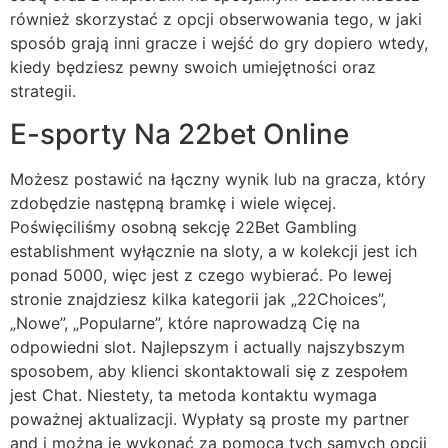
również skorzystać z opcji obserwowania tego, w jaki
sposób grają inni gracze i wejść do gry dopiero wtedy,
kiedy będziesz pewny swoich umiejętności oraz
strategii.
E-sporty Na 22bet Online
Możesz postawić na łączny wynik lub na gracza, który
zdobędzie następną bramkę i wiele więcej.
Poświęciliśmy osobną sekcję 22Bet Gambling
establishment wyłącznie na sloty, a w kolekcji jest ich
ponad 5000, więc jest z czego wybierać. Po lewej
stronie znajdziesz kilka kategorii jak „22Choices”,
„Nowe”, „Popularne”, które naprowadzą Cię na
odpowiedni slot. Najlepszym i actually najszybszym
sposobem, aby klienci skontaktowali się z zespołem
jest Chat. Niestety, ta metoda kontaktu wymaga
poważnej aktualizacji. Wypłaty są proste my partner
and i można je wykonać za pomocą tych samych opcji