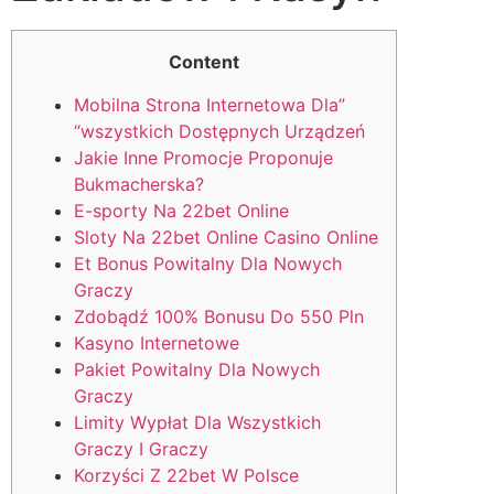
Content
Mobilna Strona Internetowa Dla”
“wszystkich Dostępnych Urządzeń
Jakie Inne Promocje Proponuje
Bukmacherska?
E-sporty Na 22bet Online
Sloty Na 22bet Online Casino Online
Et Bonus Powitalny Dla Nowych
Graczy
Zdobądź 100% Bonusu Do 550 Pln
Kasyno Internetowe
Pakiet Powitalny Dla Nowych
Graczy
Limity Wypłat Dla Wszystkich
Graczy I Graczy
Korzyści Z 22bet W Polsce