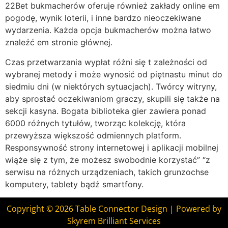
22Bet bukmacherów oferuje również zakłady online em
pogodę, wynik loterii, i inne bardzo nieoczekiwane
wydarzenia. Każda opcja bukmacherów można łatwo
znaleźć em stronie głównej.
Czas przetwarzania wypłat różni się t zależności od
wybranej metody i może wynosić od piętnastu minut do
siedmiu dni (w niektórych sytuacjach). Twórcy witryny,
aby sprostać oczekiwaniom graczy, skupili się także na
sekcji kasyna. Bogata biblioteka gier zawiera ponad
6000 różnych tytułów, tworząc kolekcję, która
przewyższa większość odmiennych platform.
Responsywność strony internetowej i aplikacji mobilnej
wiąże się z tym, że możesz swobodnie korzystać” “z
serwisu na różnych urządzeniach, takich grunzochse
komputery, tablety bądź smartfony.
Copyright © 2026 Table Connector Design | Powered by
Skyrem Brilliant Services