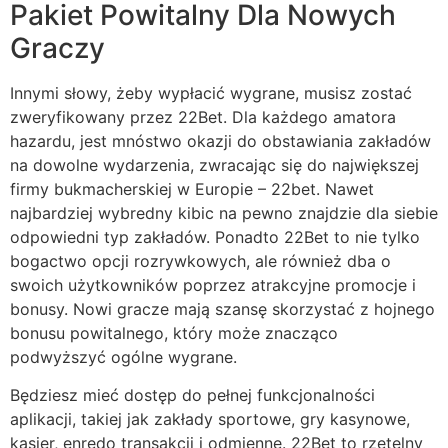
Pakiet Powitalny Dla Nowych
Graczy
Innymi słowy, żeby wypłacić wygrane, musisz zostać
zweryfikowany przez 22Bet. Dla każdego amatora
hazardu, jest mnóstwo okazji do obstawiania zakładów
na dowolne wydarzenia, zwracając się do największej
firmy bukmacherskiej w Europie – 22bet. Nawet
najbardziej wybredny kibic na pewno znajdzie dla siebie
odpowiedni typ zakładów. Ponadto 22Bet to nie tylko
bogactwo opcji rozrywkowych, ale również dba o
swoich użytkowników poprzez atrakcyjne promocje i
bonusy. Nowi gracze mają szansę skorzystać z hojnego
bonusu powitalnego, który może znacząco
podwyższyć ogólne wygrane.
Będziesz mieć dostęp do pełnej funkcjonalności
aplikacji, takiej jak zakłady sportowe, gry kasynowe,
kasjer, enredo transakcji i odmienne. 22Bet to rzetelny