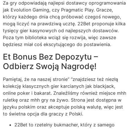
Za gry odpowiadają najlepsi dostawcy oprogramowania
jak Evolution Gaming, czy Pragmatic Play. Gracze,
którzy każdego dnia chcą próbować czegoś nowego,
mogą liczyć na prawdziwą ucztę. 22Bet proponuje kilka
tysięcy gier kasynowych od najlepszych dostawców.
Poza tym biblioteka wciąż się rozwija, więc zawsze
będziesz miał coś ekscytującego do postawienia.
Et Bonus Bez Depozytu –
Odbierz Swoją Nagrodę!
Pamiętaj, że na naszej stronie” “znajdziesz też niezłą
kolekcję klasycznych gier karcianych jak blackjack,
online poker i bakarat. Znaleźliśmy również miejsce mhh
ruletkę oraz mhh gry na żywo. Strona jest dostępna w
języku polskim oraz akceptuje polską walutę, więc jest
to świetna opcja dla graczy z Polski.
22Bet to rzetelny bukmacher, który z samego