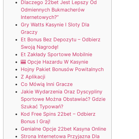
Dlaczego 22bet Jest Lepszy Od
Odmiennych Bukmacherów
Internetowych?”
Gry Watts Kasynie I Sloty Dla
Graczy
Et Bonus Bez Depozytu – Odbierz
Swoją Nagrodę!
Et Zakłady Sportowe Mobilnie
🎰 Opcje Hazardu W Kasynie
Hojny Pakiet Bonusów Powitalnych
Z Aplikacji
Co Mówią Inni Gracze
Jakie Wydarzenia Oraz Dyscypliny
Sportowe Można Obstawiać? Gdzie
Szukać Typowań?
Kod Free Spins 22bet – Odbierz
Bonus I Graj!
Genialne Opcje 22bet Kasyna Online
Strona Internetowa Przyjazna Dla