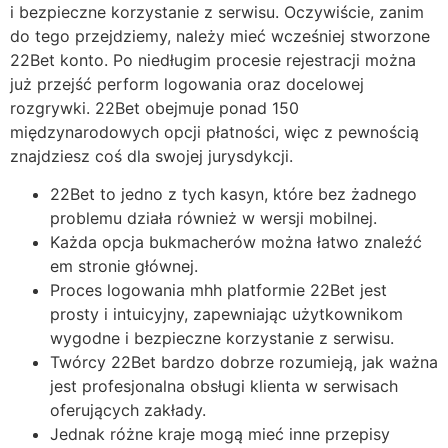
i bezpieczne korzystanie z serwisu. Oczywiście, zanim
do tego przejdziemy, należy mieć wcześniej stworzone
22Bet konto. Po niedługim procesie rejestracji można
już przejść perform logowania oraz docelowej
rozgrywki. 22Bet obejmuje ponad 150
międzynarodowych opcji płatności, więc z pewnością
znajdziesz coś dla swojej jurysdykcji.
22Bet to jedno z tych kasyn, które bez żadnego
problemu działa również w wersji mobilnej.
Każda opcja bukmacherów można łatwo znaleźć
em stronie głównej.
Proces logowania mhh platformie 22Bet jest
prosty i intuicyjny, zapewniając użytkownikom
wygodne i bezpieczne korzystanie z serwisu.
Twórcy 22Bet bardzo dobrze rozumieją, jak ważna
jest profesjonalna obsługi klienta w serwisach
oferujących zakłady.
Jednak różne kraje mogą mieć inne przepisy