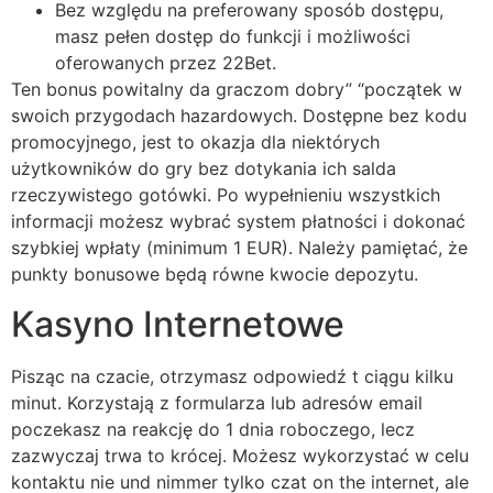
Bez względu na preferowany sposób dostępu,
masz pełen dostęp do funkcji i możliwości
oferowanych przez 22Bet.
Ten bonus powitalny da graczom dobry” “początek w
swoich przygodach hazardowych. Dostępne bez kodu
promocyjnego, jest to okazja dla niektórych
użytkowników do gry bez dotykania ich salda
rzeczywistego gotówki. Po wypełnieniu wszystkich
informacji możesz wybrać system płatności i dokonać
szybkiej wpłaty (minimum 1 EUR). Należy pamiętać, że
punkty bonusowe będą równe kwocie depozytu.
Kasyno Internetowe
Pisząc na czacie, otrzymasz odpowiedź t ciągu kilku
minut. Korzystają z formularza lub adresów email
poczekasz na reakcję do 1 dnia roboczego, lecz
zazwyczaj trwa to krócej. Możesz wykorzystać w celu
kontaktu nie und nimmer tylko czat on the internet, ale