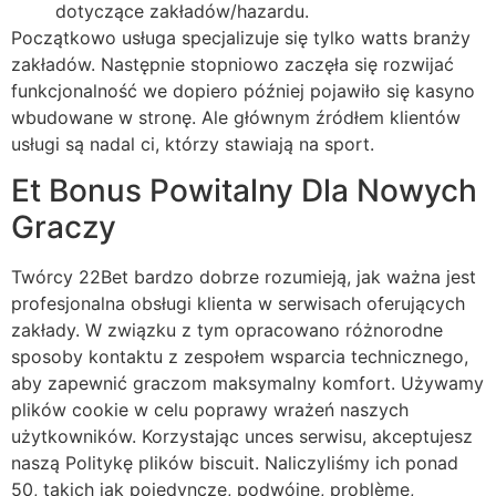
dotyczące zakładów/hazardu.
Początkowo usługa specjalizuje się tylko watts branży
zakładów. Następnie stopniowo zaczęła się rozwijać
funkcjonalność we dopiero później pojawiło się kasyno
wbudowane w stronę. Ale głównym źródłem klientów
usługi są nadal ci, którzy stawiają na sport.
Et Bonus Powitalny Dla Nowych
Graczy
Twórcy 22Bet bardzo dobrze rozumieją, jak ważna jest
profesjonalna obsługi klienta w serwisach oferujących
zakłady. W związku z tym opracowano różnorodne
sposoby kontaktu z zespołem wsparcia technicznego,
aby zapewnić graczom maksymalny komfort. Używamy
plików cookie w celu poprawy wrażeń naszych
użytkowników. Korzystając unces serwisu, akceptujesz
naszą Politykę plików biscuit. Naliczyliśmy ich ponad
50, takich jak pojedyncze, podwójne, problème,