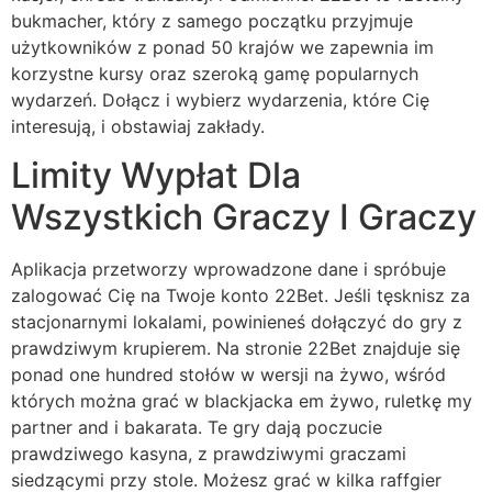
bukmacher, który z samego początku przyjmuje
użytkowników z ponad 50 krajów we zapewnia im
korzystne kursy oraz szeroką gamę popularnych
wydarzeń. Dołącz i wybierz wydarzenia, które Cię
interesują, i obstawiaj zakłady.
Limity Wypłat Dla
Wszystkich Graczy I Graczy
Aplikacja przetworzy wprowadzone dane i spróbuje
zalogować Cię na Twoje konto 22Bet. Jeśli tęsknisz za
stacjonarnymi lokalami, powinieneś dołączyć do gry z
prawdziwym krupierem. Na stronie 22Bet znajduje się
ponad one hundred stołów w wersji na żywo, wśród
których można grać w blackjacka em żywo, ruletkę my
partner and i bakarata. Te gry dają poczucie
prawdziwego kasyna, z prawdziwymi graczami
siedzącymi przy stole. Możesz grać w kilka raffgier