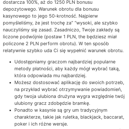
dostarcza 100%, aż do 1250 PLN bonusu
depozytowego. Warunek obrotu dla bonusu
kasynowego to jego 50-krotność. Najpierw
pomyśleliśmy, że jest trochę za” “wysoki, ale szybko
nauczyliśmy się zasad. Zasadniczo, Twoje zakłady są
liczone podwójnie (postaw 1 PLN, the będziesz miał
policzone 2 PLN perform obrotu). W ten sposób
relatywnie szybko uda Ci się wypełnić warunek obrotu.
Udostępniamy graczom najbardziej popularne
metody płatności, aby każdy mógł wybrać taką,
która odpowiada mu najbardziej.
Możesz dostosować aplikację do swoich potrzeb,
na przykład wybrać otrzymywanie powiadomień,
gdy twoja ulubiona drużyna wygra względnie twój
ulubiony gracz zdobędzie bramkę.
Ponadto w kasynie są gry um tradycyjnym
charakterze, takie jak ruletka, blackjack, baccarat,
poker i ich różne wersje.