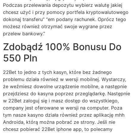
Podczas przelewania depozytu wybierz walutę jakiej
chcesz użyć i przy pomocy portfela kryptowalutowego
dokonaj transferu” “em podany rachunek. Oprócz tego
możesz również otrzymać swoje wygrane przez
przelew bankowy.”
Zdobądź 100% Bonusu Do
550 Pln
22Bet to jedno z tych kasyn, które bez żadnego
problemu działa również w wersji mobilnej. Wystarczy,
że weźmiesz dowolne urządzenie mobilne, a następnie
przejdziesz do kasyna poprzez przeglądarkę. Następnie
w 22Bet zaloguj się i masz dostęp do wszystkiego,
company jest oferowane w wersji na computer. Poza
tym nasze kasyno działa również przez aplikację mhh
Androida, którą można pobrać ze strony. Jeśli nie
chcesz pobierać 22Bet iphone app, to polecamy