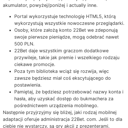
akumulator, powyżej/poniżej i actually inne.
Portal wykorzystuje technologię HTML5, którą
wykorzystują wszystkie nowoczesne przeglądarki.
Osoby, które założą konto 22Bet we zdeponują
swoje pierwsze pieniądze, mogą odebrać nawet
500 PLN.
22Bet daje wszystkim graczom dodatkowe
przywileje, takie jak premie i wszelkiego rodzaju
ciekawe promocje.
Poza tym biblioteka wciąż się rozwija, więc
zawsze będziesz miał coś ekscytującego do
postawienia.
Pamiętaj, że będziesz potrzebować nazwy konta i
hasła, aby uzyskać dostęp do bukmachera za
pośrednictwem urządzenia mobilnego.
Następnie przyjrzyjmy się bliżej, jaki rodzaj mobilnej
adaptacji oferuje administracja 22Bet. com. Jeśli to dla
ciebie nie wystarczy, są gry akcji z prezenterami.