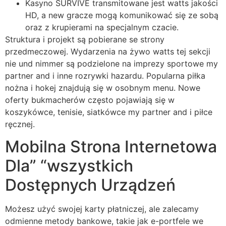
Kasyno SURVIVE transmitowane jest watts jakości
HD, a new gracze mogą komunikować się ze sobą
oraz z krupierami na specjalnym czacie.
Struktura i projekt są pobierane se strony
przedmeczowej. Wydarzenia na żywo watts tej sekcji
nie und nimmer są podzielone na imprezy sportowe my
partner and i inne rozrywki hazardu. Popularna piłka
nożna i hokej znajdują się w osobnym menu. Nowe
oferty bukmacherów często pojawiają się w
koszykówce, tenisie, siatkówce my partner and i piłce
ręcznej.
Mobilna Strona Internetowa
Dla” “wszystkich
Dostępnych Urządzeń
Możesz użyć swojej karty płatniczej, ale zalecamy
odmienne metody bankowe, takie jak e-portfele we