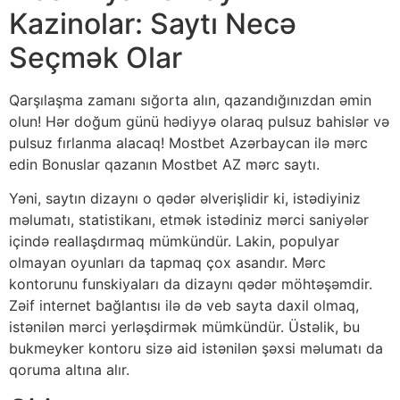
Kazinolar: Saytı Necə
Seçmək Olar
Qarşılaşma zamanı sığorta alın, qazandığınızdan əmin
olun! Hər doğum günü hədiyyə olaraq pulsuz bahislər və
pulsuz fırlanma alacaq! Mostbet Azərbaycan ilə mərc
edin Bonuslar qazanın Mostbet AZ mərc saytı.
Yəni, saytın dizaynı o qədər əlverişlidir ki, istədiyiniz
məlumatı, statistikanı, etmək istədiniz mərci saniyələr
içində reallaşdırmaq mümkündür. Lakin, populyar
olmayan oyunları da tapmaq çox asandır. Mərc
kontorunu funskiyaları da dizaynı qədər möhtəşəmdir.
Zəif internet bağlantısı ilə də veb sayta daxil olmaq,
istənilən mərci yerləşdirmək mümkündür. Üstəlik, bu
bukmeyker kontoru sizə aid istənilən şəxsi məlumatı da
qoruma altına alır.