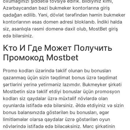
oxumağınızı şiddətlə tövsiyə edirik. Bildiyiniz kimi,
Azərbaycandan bəzi bukmeker kontorlarına giriş
qadağan edilib. Yəni, dövlət tərəfindən həmin bukmeker
kontorlarının əsas domen adresi bloklanıb. İndiki halda
siz, asanlıqla rəsmi domenə daxil olub, MostBet giriş
edə bilərsiniz.
Кто И Где Может Получить
Промокод Mostbet
Promo kodları üzərində təklif olunan bu bonusları
qazanmaq üçün sizin təqdimat bonus üzrə təqdimat
şərtlərini yerinə yetirməniz lazımdır. Bukmeyker şirkəti
Mostbetin sizə təklif etdiyi bonuslar üçün promosyon
kodları siz qaydalar üzrə müxtəlif növlərdə olan
oyunlarda istifadə edə bilərsiniz. Əldə etdiyiniz və sizin
bonus balansınızda göstərilən bu bonusları, əgər
limitləmələr olarsa qaydalar üzrə göstərilən oyun
növlərində istifadə edə biləcəksiniz. Mərc şirkətinin