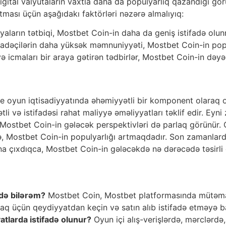
digital valyutaların vaxtla daha da populyarlıq qazandığı g
tması üçün aşağıdakı faktörləri nəzərə almalıyıq:
yaların tətbiqi, Mostbet Coin-in daha da geniş istifadə olun
fadəçilərin daha yüksək məmnuniyyəti, Mostbet Coin-in populy
və icmaları bir araya gətirən tədbirlər, Mostbet Coin-in dəyə
 oyun iqtisadiyyatında əhəmiyyətli bir komponent olaraq or
ətli və istifadəsi rahat maliyyə əməliyyatları təklif edir. E
ə, Mostbet Coin-in gələcək perspektivləri də parlaq görünür. 
ə, Mostbet Coin-in populyarlığı artmaqdadır. Son zamanlard
a çıxdıqca, Mostbet Coin-in gələcəkdə nə dərəcədə təsirli o
də bilərəm?
Mostbet Coin, Mostbet platformasında mütəmadi
maq üçün qeydiyyatdan keçin və satın alıb istifadə etməyə b
tlarda istifadə olunur?
Oyun içi alış-verişlərdə, mərclərd