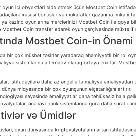
niz oyun içi obyektləri əldə etmək üçün Mostbet Coin istifadə 
fadəçilərə xüsusi bonuslar və mükafatlar qazanma imkanı tan
 ya kazino oyunlarına mərclərinizi Mostbet Coin ilə qoya bil
rə Mostbet Coin transfer edərək oyun çərçivəsində müxtəlif ə
atında Mostbet Coin-in Önəmi
da bir çox müsbət təsirlər yaradaraq əhəmiyyətli bir rol oyn
maliyyə sistemlərinə alternativ olaraq ortaya çıxırlar. Mostbe
talar, istifadəçilərə daha az əngəllərlə maliyyə əməliyyatları
, dünya miqyasında bir çox oyunçunun əlçatanlığını artırır.
nologiyası sayəsində əməliyyatlar daha təhlükəsiz hala gəlir
iptovalyutalar, ənənəvi bank sistemlərinə görə daha sürətli ə
ivlər və Ümidlər
ləri, oyun dünyasında kriptovalyutaların artan istifadəsinə