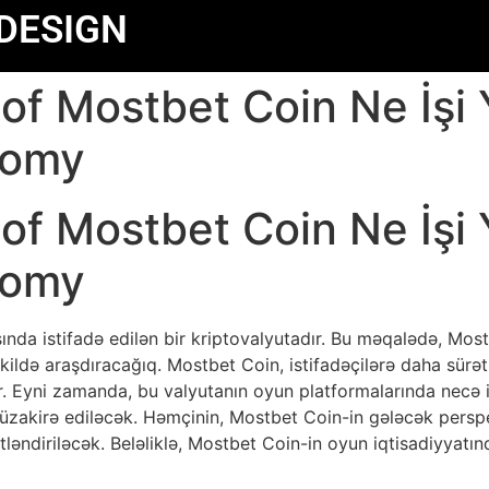
DESIGN
f Mostbet Coin Ne İşi Y
nomy
f Mostbet Coin Ne İşi Y
nomy
nda istifadə edilən bir kriptovalyutadır. Bu məqalədə, Mos
əkildə araşdıracağıq. Mostbet Coin, istifadəçilərə daha sürətl
r. Eyni zamanda, bu valyutanın oyun platformalarında necə i
üzakirə ediləcək. Həmçinin, Mostbet Coin-in gələcək perspekt
ətləndiriləcək. Beləliklə, Mostbet Coin-in oyun iqtisadiyya