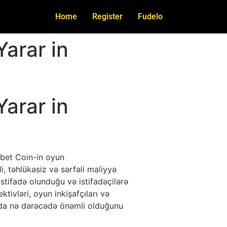
Home
Register
Fudelo
arar in
arar in
tbet Coin-in oyun
i, təhlükəsiz və sərfəli maliyyə
stifadə olunduğu və istifadəçilərə
ivləri, oyun inkişafçıları və
tında nə dərəcədə önəmli olduğunu