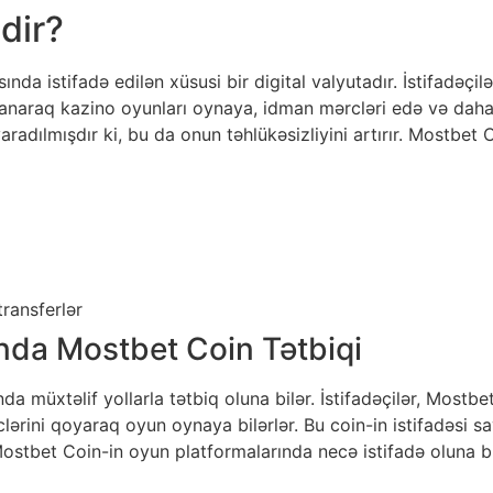
dir?
da istifadə edilən xüsusi bir digital valyutadır. İstifadəçil
naraq kazino oyunları oynaya, idman mərcləri edə və daha 
radılmışdır ki, bu da onun təhlükəsizliyini artırır. Mostbet 
transferlər
nda Mostbet Coin Tətbiqi
 müxtəlif yollarla tətbiq oluna bilər. İstifadəçilər, Mostbet 
ərini qoyaraq oyun oynaya bilərlər. Bu coin-in istifadəsi sa
ostbet Coin-in oyun platformalarında necə istifadə oluna bi