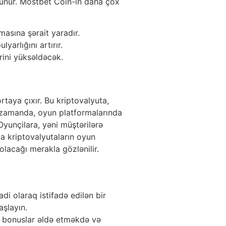
örünür. Mostbet Coin-in daha çox
masına şərait yaradır.
arlığını artırır.
rini yüksəldəcək.
taya çıxır. Bu kriptovalyuta,
yni zamanda, oyun platformalarında
Oyunçilara, yəni müştərilərə
a kriptovalyutaların oyun
lacağı merakla gözlənilir.
 olaraq istifadə edilən bir
aşlayın.
ə, bonuslar əldə etməkdə və