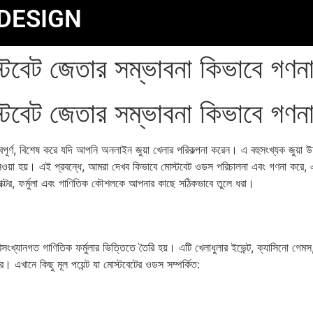
DESIGN
বেট জেতার সম্ভাবনা কিভাবে গণন
বেট জেতার সম্ভাবনা কিভাবে গণন
পূর্ণ, বিশেষ করে যদি আপনি অনলাইন জুয়া খেলার পরিকল্পনা করেন। এ বহুসংখ্যক জুয়া উ
নেওয়া হয়। এই প্রবন্ধে, আমরা দেখব কিভাবে মোস্টবেট ওডস পরিচালনা এবং গণনা করে, এ
যাক্টর, ফর্মুলা এবং গাণিতিক কৌশলকে আপনার কাছে সঠিকভাবে তুলে ধরা।
িসংখ্যানগত গাণিতিক ফর্মুলার ভিত্তিতে তৈরি হয়। এটি খেলাধুলার ইভেন্ট, ক্যাসিনো গেম
। এখানে কিছু মূল পয়েন্ট যা মোস্টবেটের ওডস সম্পর্কিত: