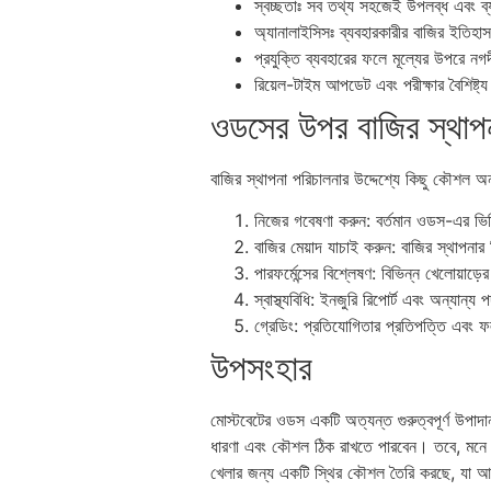
স্বচ্ছতাঃ সব তথ্য সহজেই উপলব্ধ এবং ব
অ্যানালাইসিসঃ ব্যবহারকারীর বাজির ইতিহা
প্রযুক্তি ব্যবহারের ফলে মূল্যের উপরে ন
রিয়েল-টাইম আপডেট এবং পরীক্ষার বৈশিষ্ট্
ওডসের উপর বাজির স্থাপ
বাজির স্থাপনা পরিচালনার উদ্দেশ্যে কিছু কৌশল 
নিজের গবেষণা করুন: বর্তমান ওডস-এর ভি
বাজির মেয়াদ যাচাই করুন: বাজির স্থাপনার
পারফর্মেন্সের বিশ্লেষণ: বিভিন্ন খেলোয়াড়ে
স্বাস্থ্যবিধি: ইনজুরি রিপোর্ট এবং অন্যান্
গ্রেডিং: প্রতিযোগিতার প্রতিপত্তি এবং 
উপসংহার
মোস্টবেটের ওডস একটি অত্যন্ত গুরুত্বপূর্ণ উপাদ
ধারণা এবং কৌশল ঠিক রাখতে পারবেন। তবে, মনে রাখ
খেলার জন্য একটি স্থির কৌশল তৈরি করছে, যা 