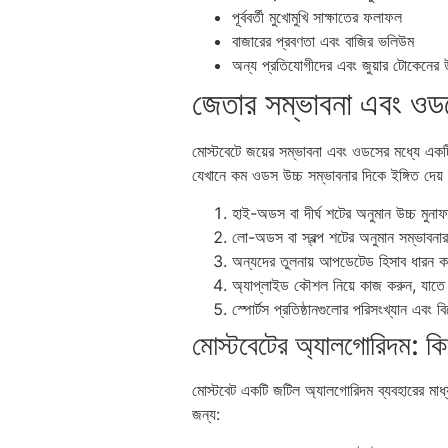
পূর্ববর্তী মুখোমুখি সাক্ষাতের ফলাফল
বাজারের প্রবণতা এবং বাজির ভলিউম
অন্য প্রতিযোগীদের এবং জুয়ার টোকেনের 
জেতার সম্ভাবনা এবং ওডস
মোস্টবেটে জয়ের সম্ভাবনা এবং ওডসের মধ্যে একট
যেখানে কম ওডস উচ্চ সম্ভাবনার দিকে ইঙ্গিত দেয়।
হাই-অডস বা দীর্ঘ শটের অনুমান উচ্চ মুনাফ
লো-অডস বা স্বল্প শটের অনুমান সম্ভাবনার
অন্যদের তুলনায় আপডেটেড হিসাব ধারন 
অ্যাপ্লাইড কৌশল নিয়ে কাজ করুন, যাতে 
স্পোর্টস প্রতিষ্ঠানগুলোর পরিসংখ্যান এবং 
মোস্টবেটের অ্যালগোরিদম: ক
মোস্টবেট একটি জটিল অ্যালগোরিদম ব্যবহারের মাধ
জন্য: