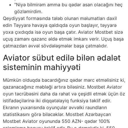
“Niyə bilmirəm amma bu qədər asan olacağını heç
gözləmirdim.
Qeydiyyat formasında tələb olunan məlumatları daxil
edin Təyyarə havaya qaldıqda oyun başlayır, təyyarə
yoxa çıxdıqda isə oyun başa çatır. Aviator Mostbet sizə
uçuş zamanı qazanc əldə etmək imkanı verir. Uçuş başa
çatmazdan əvvəl sövdələşmələr başa çatmalıdır.
Aviator sübut edilə bilən ədalət
sisteminin mahiyyəti
Mümkün olduqda bacardığınız qədər mərc etməlisiniz ki,
qazanacağınız məbləği artıra biləsiniz. Mostbet Aviator
oyun təcrübəsini daha da rahat və çeşidli etmək üçün öz
istifadəçilərinə iki diqqətəlayiq funksiya təklif edir.
Ekranın yuxarısında oyunçular əvvəlki raundların
statistikasını görə biləcəklər. Mostbet Azərbaycan
Mostbet Aviator oyununda 550 AZN- qədər 100%