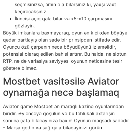
seçmisinizsə, əmin ola bilərsiniz ki, yaxşı vaxt
keçirəcəksiniz.
İkincisi açıq qala bilər və x5-x10 çarpmasını
gözləyin.
Böyük imkanlara baxmayaraq, oyun ən kiçikdən böyüyə
qədər partlayış olan sadə bir prinsipdən istifadə edir.
Oyunçu özü çarpanın necə böyüdüyünü izləməlidir,
potensial olaraq edilən bahisi artırır. Bu halda, nə slotun
RTP, nə də variasiya səviyyəsi oyunun nəticəsinə təsir
göstərə bilməz.
Mostbet vasitəsilə Aviator
oynamağa necə başlamaq
Aviator game Mostbet ən maraqlı kazino oyunlarından
biridir. Əyləncəyə qoşulun və bu təhlükəli axtarışın
sonuna çata biləcəyinizə baxın! Oyunun məqsədi sadədir
– Marsa gedin və sağ qala biləcəyinizi görün.