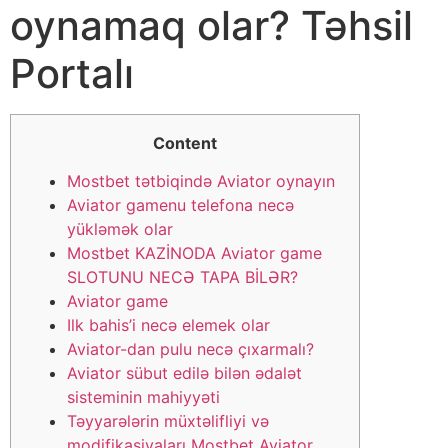
oynamaq olar? Təhsil
Portalı
Content
Mostbet tətbiqində Aviator oynayın
Aviator gamenu telefona necə
yükləmək olar
Mostbet KAZİNODA Aviator game
SLOTUNU NECƏ TAPA BİLƏR?
Aviator game
Ilk bahis’i necə elemek olar
Aviator-dan pulu necə çıxarmalı?
Aviator sübut edilə bilən ədalət
sisteminin mahiyyəti
Təyyarələrin müxtəlifliyi və
modifikasiyaları Mostbet Aviator