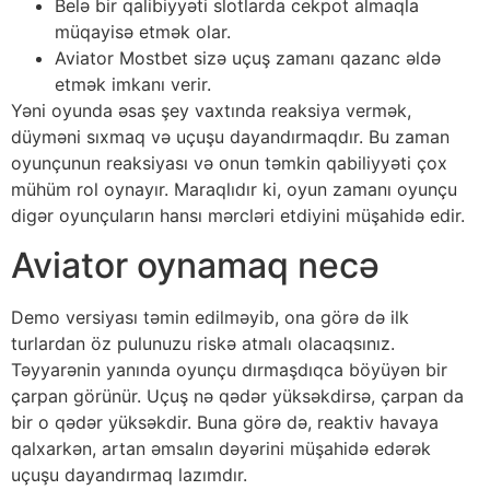
Belə bir qalibiyyəti slotlarda cekpot almaqla
müqayisə etmək olar.
Aviator Mostbet sizə uçuş zamanı qazanc əldə
etmək imkanı verir.
Yəni oyunda əsas şey vaxtında reaksiya vermək,
düyməni sıxmaq və uçuşu dayandırmaqdır. Bu zaman
oyunçunun reaksiyası və onun təmkin qabiliyyəti çox
mühüm rol oynayır. Maraqlıdır ki, oyun zamanı oyunçu
digər oyunçuların hansı mərcləri etdiyini müşahidə edir.
Aviator oynamaq necə
Demo versiyası təmin edilməyib, ona görə də ilk
turlardan öz pulunuzu riskə atmalı olacaqsınız.
Təyyarənin yanında oyunçu dırmaşdıqca böyüyən bir
çarpan görünür. Uçuş nə qədər yüksəkdirsə, çarpan da
bir o qədər yüksəkdir. Buna görə də, reaktiv havaya
qalxarkən, artan əmsalın dəyərini müşahidə edərək
uçuşu dayandırmaq lazımdır.