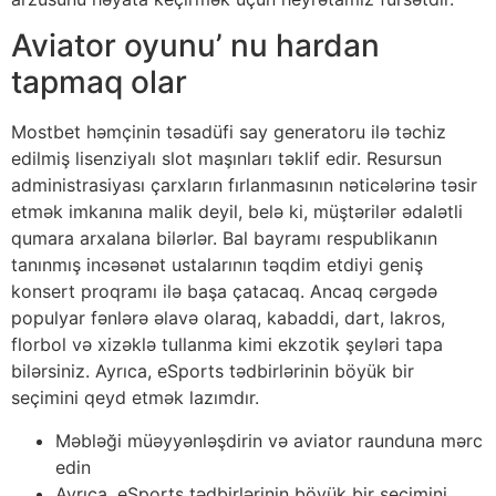
Aviator oyunu’ nu hardan
tapmaq olar
Mostbet həmçinin təsadüfi say generatoru ilə təchiz
edilmiş lisenziyalı slot maşınları təklif edir. Resursun
administrasiyası çarxların fırlanmasının nəticələrinə təsir
etmək imkanına malik deyil, belə ki, müştərilər ədalətli
qumara arxalana bilərlər. Bal bayramı respublikanın
tanınmış incəsənət ustalarının təqdim etdiyi geniş
konsert proqramı ilə başa çatacaq. Ancaq cərgədə
populyar fənlərə əlavə olaraq, kabaddi, dart, lakros,
florbol və xizəklə tullanma kimi ekzotik şeyləri tapa
bilərsiniz. Ayrıca, eSports tədbirlərinin böyük bir
seçimini qeyd etmək lazımdır.
Məbləği müəyyənləşdirin və aviator raunduna mərc
edin
Ayrıca, eSports tədbirlərinin böyük bir seçimini