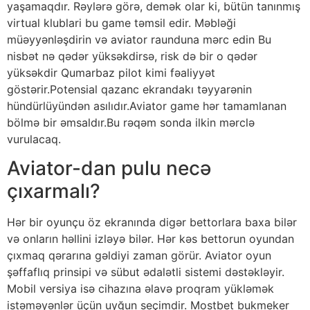
yaşamaqdır. Rəylərə görə, demək olar ki, bütün tanınmış
virtual klublari bu game təmsil edir. Məbləği
müəyyənləşdirin və aviator raunduna mərc edin Bu
nisbət nə qədər yüksəkdirsə, risk də bir o qədər
yüksəkdir Qumarbaz pilot kimi fəaliyyət
göstərir.Potensial qazanc ekrandakı təyyarənin
hündürlüyündən asılıdır.Aviator game hər tamamlanan
bölmə bir əmsaldır.Bu rəqəm sonda ilkin mərclə
vurulacaq.
Aviator-dan pulu necə
çıxarmalı?
Hər bir oyunçu öz ekranında digər bettorlara baxa bilər
və onların həllini izləyə bilər. Hər kəs bettorun oyundan
çıxmaq qərarına gəldiyi zaman görür. Aviator oyun
şəffaflıq prinsipi və sübut ədalətli sistemi dəstəkləyir.
Mobil versiya isə cihazına əlavə proqram yükləmək
istəməyənlər üçün uyğun seçimdir. Mostbet bukmeker