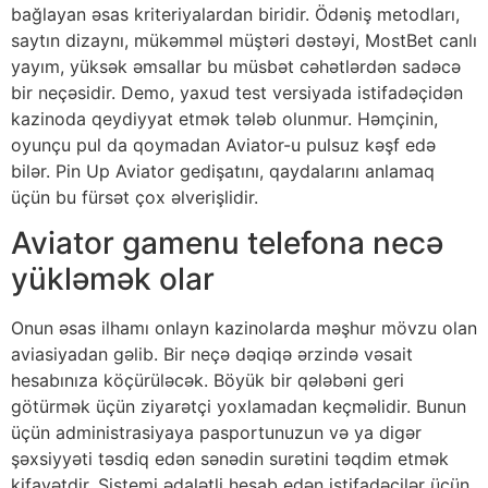
bağlayan əsas kriteriyalardan biridir. Ödəniş metodları,
saytın dizaynı, mükəmməl müştəri dəstəyi, MostBet canlı
yayım, yüksək əmsallar bu müsbət cəhətlərdən sadəcə
bir neçəsidir. Demo, yaxud test versiyada istifadəçidən
kazinoda qeydiyyat etmək tələb olunmur. Həmçinin,
oyunçu pul da qoymadan Aviator-u pulsuz kəşf edə
bilər. Pin Up Aviator gedişatını, qaydalarını anlamaq
üçün bu fürsət çox əlverişlidir.
Aviator gamenu telefona necə
yükləmək olar
Onun əsas ilhamı onlayn kazinolarda məşhur mövzu olan
aviasiyadan gəlib. Bir neçə dəqiqə ərzində vəsait
hesabınıza köçürüləcək. Böyük bir qələbəni geri
götürmək üçün ziyarətçi yoxlamadan keçməlidir. Bunun
üçün administrasiyaya pasportunuzun və ya digər
şəxsiyyəti təsdiq edən sənədin surətini təqdim etmək
kifayətdir. Sistemi ədalətli hesab edən istifadəçilər üçün