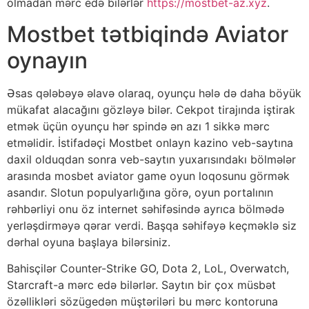
olmadan mərc edə bilərlər
https://mostbet-az.xyz
.
Mostbet tətbiqində Aviator
oynayın
Əsas qələbəyə əlavə olaraq, oyunçu hələ də daha böyük
mükafat alacağını gözləyə bilər. Cekpot tirajında ​​iştirak
etmək üçün oyunçu hər spində ən azı 1 sikkə mərc
etməlidir. İstifadəçi Mostbet onlayn kazino veb-saytına
daxil olduqdan sonra veb-saytın yuxarısındakı bölmələr
arasında mosbet aviator game oyun loqosunu görmək
asandır. Slotun populyarlığına görə, oyun portalının
rəhbərliyi onu öz internet səhifəsində ayrıca bölmədə
yerləşdirməyə qərar verdi. Başqa səhifəyə keçməklə siz
dərhal oyuna başlaya bilərsiniz.
Bahisçilər Counter-Strike GO, Dota 2, LoL, Overwatch,
Starcraft-a mərc edə bilərlər. Saytın bir çox müsbət
özəllikləri sözügedən müştəriləri bu mərc kontoruna