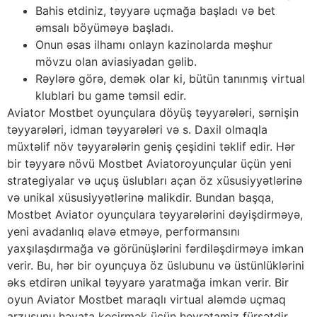
Bahis etdiniz, təyyarə uçmağa başladı və bet
əmsalı böyüməyə başladı.
Onun əsas ilhamı onlayn kazinolarda məşhur
mövzu olan aviasiyadan gəlib.
Rəylərə görə, demək olar ki, bütün tanınmış virtual
klublari bu game təmsil edir.
Aviator Mostbet oyunçulara döyüş təyyarələri, sərnişin
təyyarələri, idman təyyarələri və s. Daxil olmaqla
müxtəlif növ təyyarələrin geniş çeşidini təklif edir. Hər
bir təyyarə növü Mostbet Aviatoroyunçular üçün yeni
strategiyalar və uçuş üslubları açan öz xüsusiyyətlərinə
və unikal xüsusiyyətlərinə malikdir. Bundan başqa,
Mostbet Aviator oyunçulara təyyarələrini dəyişdirməyə,
yeni avadanlıq əlavə etməyə, performansını
yaxşılaşdırmağa və görünüşlərini fərdiləşdirməyə imkan
verir. Bu, hər bir oyunçuya öz üslubunu və üstünlüklərini
əks etdirən unikal təyyarə yaratmağa imkan verir. Bir
oyun Aviator Mostbet maraqlı virtual aləmdə uçmaq
arzusunu həyata keçirmək üçün heyrətamiz fürsətdir.