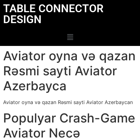
TABLE CONNECTOR
DESIGN
Aviator oyna və qazan
Rəsmi sayti Aviator
Azerbayca
Aviator oyna və qazan Rəsmi sayti Aviator Azerbaycan
Populyar Crash-Game
Aviator Necə