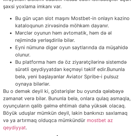
şəxsi yoxlama imkanı var.
Bu gün uçan slot maşını Mostbet-in onlayn kazino
kataloqunun zirvəsində möhkəm dayanır.
Mərclər oyunun həm avtomatik, həm də əl
rejimində yerləşdirilə bilər.
Eyni nümunə digər oyun saytlarında da müşahidə
olunur.
Bu platforma həm də öz ziyarətçilərinə sistemdə
sürətli qeydiyyatdan keçməyi təklif edir.Bununla
belə, yeni başlayanlar Aviator Spribe-i pulsuz
oynaya bilərlər.
Bu o demək deyil ki, göstərişlər bu oyunda qələbəyə
zəmanət verə bilər. Bununla belə, onlara qulaq asmaqla,
oyunçuların qalib gəlmə ehtimalı daha yüksək olacaq.
Böyük uduşlar mümkün deyil, lakin bankınızı saxlamaq
və ya artırmaq olduqca mümkündür
mostbet az
qeydiyyat
.