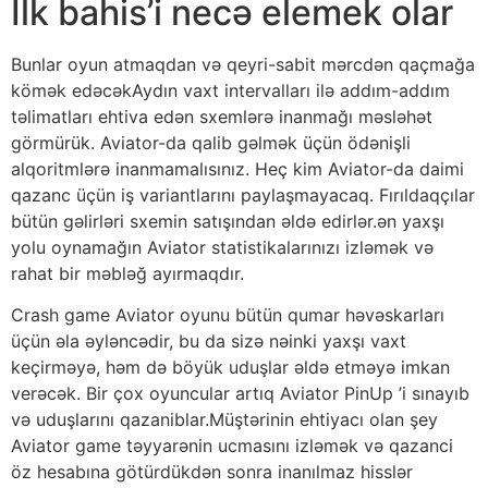
Ilk bahis’i necə elemek olar
Bunlar oyun atmaqdan və qeyri-sabit mərcdən qaçmağa
kömək edəcəkAydın vaxt intervalları ilə addım-addım
təlimatları ehtiva edən sxemlərə inanmağı məsləhət
görmürük. Aviator-da qalib gəlmək üçün ödənişli
alqoritmlərə inanmamalısınız. Heç kim Aviator-da daimi
qazanc üçün iş variantlarını paylaşmayacaq. Fırıldaqçılar
bütün gəlirləri sxemin satışından əldə edirlər.ən yaxşı
yolu oynamağın Aviator statistikalarınızı izləmək və
rahat bir məbləğ ayırmaqdır.
Crash game Aviator oyunu bütün qumar həvəskarları
üçün əla əyləncədir, bu da sizə nəinki yaxşı vaxt
keçirməyə, həm də böyük uduşlar əldə etməyə imkan
verəcək. Bir çox oyuncular artıq Aviator PinUp ’i sınayıb
və uduşlarını qazaniblar.Müştərinin ehtiyacı olan şey
Aviator game təyyarənin ucmasını izləmək və qazanci
öz hesabına götürdükdən sonra inanılmaz hisslər