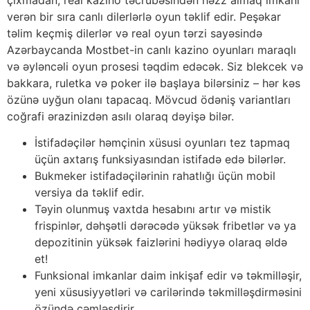
çıxmadan, real kazino təcrübəsindən həzz almaq imkanı
verən bir sıra canlı dilerlərlə oyun təklif edir. Peşəkar
təlim keçmiş dilerlər və real oyun tərzi sayəsində
Azərbaycanda Mostbet-in canlı kazino oyunları maraqlı
və əyləncəli oyun prosesi təqdim edəcək. Siz blekcek və
bakkara, ruletka və poker ilə başlaya bilərsiniz – hər kəs
özünə uyğun olanı tapacaq. Mövcud ödəniş variantları
coğrafi ərazinizdən asılı olaraq dəyişə bilər.
İstifadəçilər həmçinin xüsusi oyunları tez tapmaq
üçün axtarış funksiyasından istifadə edə bilərlər.
Bukmeker istifadəçilərinin rahatlığı üçün mobil
versiya da təklif edir.
Təyin olunmuş vaxtda hesabını artır və mistik
frispinlər, dəhşətli dərəcədə yüksək fribetlər və ya
depozitinin yüksək faizlərini hədiyyə olaraq əldə
et!
Funksional imkanlar daim inkişaf edir və təkmilləşir,
yeni xüsusiyyətləri və carilərində təkmilləşdirməsini
özündə cəmləşdirir.