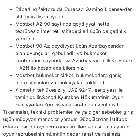
Etibarlılıq faktoru da Curacao Gaming License-dən
aldığımız lisenziyadır.
Mostbet AZ 90 saytında qeydiyyat hətta
təcrübəsiz İnternet istifadəçiləri üçün də çətinlik
yaratmır.
Mostbet 90 Az qeydiyyat üçün Azərbaycandan
olan oyunçuları qəbul edir və bukmeker
kontorunun saytında siz Azərbaycan milli valyutası
– AZN ilə hesab aça bilərsiniz.
Mostbet bukmeker şirkəti bukmekerlərə geniş
mərc seçimləri və funksiyaları təklif edir.
Xidmətin təhlükəsizliyi JAZ 9247 lisenziyası ilə
təmin edilir.Sənəd Kyurakao Hökumətinin Oyun
Fəaliyyətləri Komissiyası tərəfindən verilmişdir.
Tıxanmalar, texniki problemlər və ya digər səbəblər giriş
üçün müəyyən maneələr yaradır. Güzgülərdən istifadə
edərək hər bir oyunçu xarici amillərdən asılı olmayaraq
oyun təcrübəsinin mümkün qədər rahat və fasiləsiz