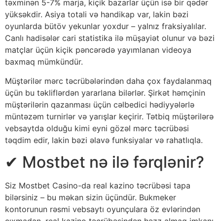
təxminən 5-7% marja, kiçik bazarlar üçün isə bir qədər
yüksəkdir. Asiya totali və handikap var, lakin bəzi
oyunlarda bütöv yekunlar yoxdur – yalnız fraksiyalılar.
Canlı hadisələr cari statistika ilə müşayiət olunur və bəzi
matçlar üçün kiçik pəncərədə yayımlanan videoya
baxmaq mümkündür.
Müştərilər mərc təcrübələrindən daha çox faydalanmaq
üçün bu təkliflərdən yararlana bilərlər. Şirkət həmçinin
müştərilərin qazanması üçün cəlbedici hədiyyələrlə
müntəzəm turnirlər və yarışlar keçirir. Tətbiq müştərilərə
vebsaytda olduğu kimi eyni gözəl mərc təcrübəsi
təqdim edir, lakin bəzi əlavə funksiyalar və rahatlıqla.
✔ Mostbet nə ilə fərqlənir?
Siz Mostbet Casino-da real kazino təcrübəsi tapa
bilərsiniz – bu məkan sizin üçündür. Bukmeker
kontorunun rəsmi vebsaytı oyunçulara öz evlərindən