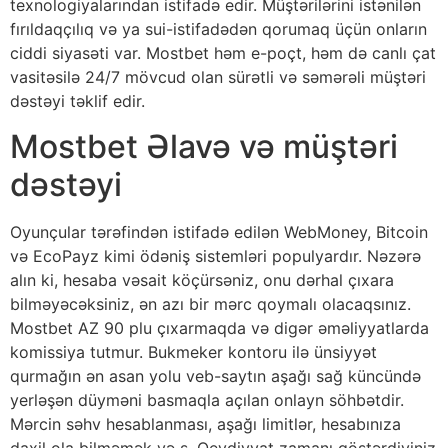
texnologiyalarından istifadə edir. Müştərilərini istənilən
fırıldaqçılıq və ya sui-istifadədən qorumaq üçün onların
ciddi siyasəti var. Mostbet həm e-poçt, həm də canlı çat
vasitəsilə 24/7 mövcud olan sürətli və səmərəli müştəri
dəstəyi təklif edir.
Mostbet Əlavə və müştəri
dəstəyi
Oyunçular tərəfindən istifadə edilən WebMoney, Bitcoin
və EcoPayz kimi ödəniş sistemləri populyardır. Nəzərə
alın ki, hesaba vəsait köçürsəniz, onu dərhal çıxara
bilməyəcəksiniz, ən azı bir mərc qoymalı olacaqsınız.
Mostbet AZ 90 plu çıxarmaqda və digər əməliyyatlarda
komissiya tutmur. Bukmeker kontoru ilə ünsiyyət
qurmağın ən asan yolu veb-saytın aşağı sağ küncündə
yerləşən düyməni basmaqla açılan onlayn söhbətdir.
Mərcin səhv hesablanması, aşağı limitlər, hesabınıza
daxil ola bilməmək və s. Qeydiyyat zamanı göstərdiyiniz