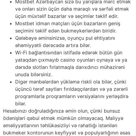
Mostbet Azərbaycan sizə bu yarışlara mərc etmək
və onları sizin üçün daha maraqlı və sərfəli etmək
üçün müxtəlif bazarlar və seçimlər təklif edir.
Mostbet idman matçları üçün bazarların geniş
seçimini təklif edən bukmeykerlərdən biridir.
Qələbəyə əminsinizsə, oyunçu pul ehtiyatını
əhəmiyyətli dərəcədə artıra bilər.
Wi-Fi bağlantısından istifadə edərək bütün gün
yataqdan çıxmayıb casino oyunları oynaya və ya
dərsdə slotları fırlatmaqla darıxdırıcı mühazirəni
unuda bilərsiniz.
Digər mənbələrdən yükləmə riskli ola bilər, çünki
üçüncü tərəf saytları fırıldaqçılardan və ya zərərli
proqramlarla proqramların versiyalarını yerləşdirə
bilər.
Hesabınızı doğruladığınıza əmin olun, çünki bunsuz
ödənişləri qəbul etmək mümkün olmayacaq. Maliyyə
əməliyyatlarının təhlükəsizliyi və rahatlığı istənilən
bukmeker kontorunun keyfiyyət və populyarlığının əsas