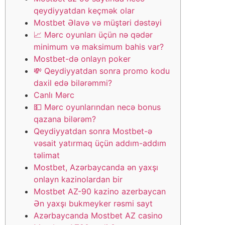
qeydiyyatdan keçmək olar
Mostbet Əlavə və müştəri dəstəyi
📈 Mərc oyunları üçün nə qədər
minimum və maksimum bahis var?
Mostbet-də onlayn poker
💸 Qeydiyyatdan sonra promo kodu
daxil edə bilərəmmi?
Canlı Mərc
💵 Mərc oyunlarından necə bonus
qazana bilərəm?
Qeydiyyatdan sonra Mostbet-ə
vəsait yatırmaq üçün addım-addım
təlimat
Mostbet, Azərbaycanda ən yaxşı
onlayn kazinolardan bir
Mostbet AZ-90 kazino azerbaycan
Ən yaxşı bukmeyker rəsmi sayt
Azərbaycanda Mostbet AZ casino