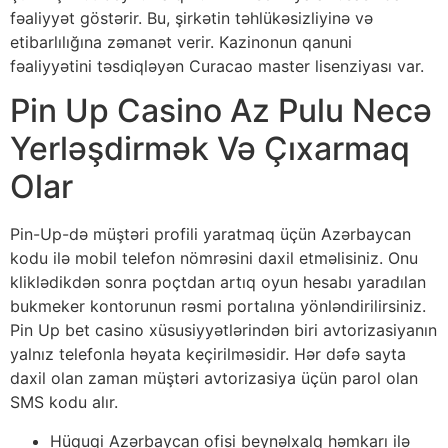
fəaliyyət göstərir. Bu, şirkətin təhlükəsizliyinə və
etibarlılığına zəmanət verir. Kazinonun qanuni
fəaliyyətini təsdiqləyən Curacao master lisenziyası var.
Pin Up Casino Az Pulu Necə
Yerləşdirmək Və Çıxarmaq
Olar
Pin-Up-də müştəri profili yaratmaq üçün Azərbaycan
kodu ilə mobil telefon nömrəsini daxil etməlisiniz. Onu
kliklədikdən sonra poçtdan artıq oyun hesabı yaradılan
bukmeker kontorunun rəsmi portalına yönləndirilirsiniz.
Pin Up bet casino xüsusiyyətlərindən biri avtorizasiyanın
yalnız telefonla həyata keçirilməsidir. Hər dəfə sayta
daxil olan zaman müştəri avtorizasiya üçün parol olan
SMS kodu alır.
Hüquqi Azərbaycan ofisi beynəlxalq həmkarı ilə