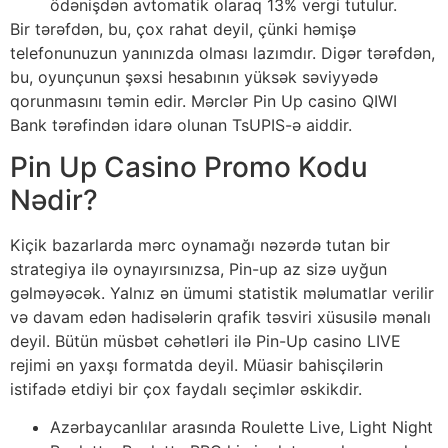
ödənişdən avtomatik olaraq 13% vergi tutulur.
Bir tərəfdən, bu, çox rahat deyil, çünki həmişə
telefonunuzun yanınızda olması lazımdır. Digər tərəfdən,
bu, oyunçunun şəxsi hesabının yüksək səviyyədə
qorunmasını təmin edir. Mərclər Pin Up casino QIWI
Bank tərəfindən idarə olunan TsUPIS-ə aiddir.
Pin Up Casino Promo Kodu
Nədir?
Kiçik bazarlarda mərc oynamağı nəzərdə tutan bir
strategiya ilə oynayırsınızsa, Pin-up az sizə uyğun
gəlməyəcək. Yalnız ən ümumi statistik məlumatlar verilir
və davam edən hadisələrin qrafik təsviri xüsusilə mənalı
deyil. Bütün müsbət cəhətləri ilə Pin-Up casino LIVE
rejimi ən yaxşı formatda deyil. Müasir bahisçilərin
istifadə etdiyi bir çox faydalı seçimlər əskikdir.
Azərbaycanlılar arasında Roulette Live, Light Night