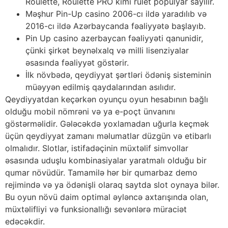
Roulette, Roulette PRO kimi rulet populyar sayılır.
Məşhur Pin-Up casino 2006-cı ildə yaradılıb və
2016-cı ildə Azərbaycanda fəaliyyətə başlayıb.
Pin Up casino azerbaycan fəaliyyəti qanunidir,
çünki şirkət beynəlxalq və milli lisenziyalar
əsasında fəaliyyət göstərir.
İlk növbədə, qeydiyyat şərtləri ödəniş sisteminin
müəyyən edilmiş qaydalarından asılıdır.
Qeydiyyatdan keçərkən oyunçu oyun hesabının bağlı
olduğu mobil nömrəni və ya e-poçt ünvanını
göstərməlidir. Gələcəkdə yoxlamadan uğurla keçmək
üçün qeydiyyat zamanı məlumatlar düzgün və etibarlı
olmalıdır. Slotlar, istifadəçinin müxtəlif simvollar
əsasında uduşlu kombinasiyalar yaratmalı olduğu bir
qumar növüdür. Tamamilə hər bir qumarbaz demo
rejimində və ya ödənişli olaraq saytda slot oynaya bilər.
Bu oyun növü daim optimal əyləncə axtarışında olan,
müxtəlifliyi və funksionallığı sevənlərə müraciət
edəcəkdir.