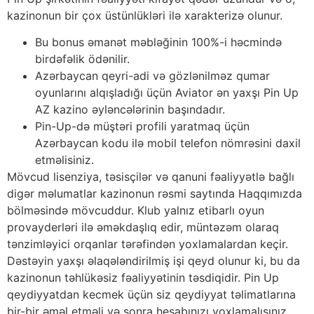
kazinonun bir çox üstünlükləri ilə xarakterizə olunur.
Bu bonus əmanət məbləğinin 100%-i həcmində
birdəfəlik ödənilir.
Azərbaycan qeyri-adi və gözlənilməz qumar
oyunlarını alqışladığı üçün Aviator ən yaxşı Pin Up
AZ kazino əyləncələrinin başındadır.
Pin-Up-də müştəri profili yaratmaq üçün
Azərbaycan kodu ilə mobil telefon nömrəsini daxil
etməlisiniz.
Mövcud lisenziya, təsisçilər və qanuni fəaliyyətlə bağlı
digər məlumatlar kazinonun rəsmi saytında Haqqımızda
bölməsində mövcuddur. Klub yalnız etibarlı oyun
provayderləri ilə əməkdaşlıq edir, müntəzəm olaraq
tənzimləyici orqanlar tərəfindən yoxlamalardan keçir.
Dəstəyin yaxşı əlaqələndirilmiş işi qeyd olunur ki, bu da
kazinonun təhlükəsiz fəaliyyətinin təsdiqidir. Pin Up
qeydiyyatdan kecmek üçün siz qeydiyyat təlimatlarına
bir-bir əməl etməli və sonra hesabınızı yoxlamalısınız.