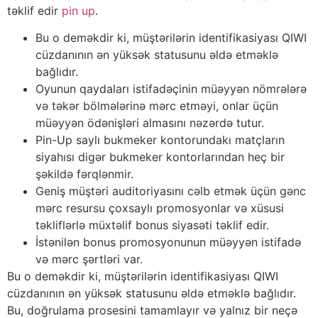
təklif edir
pin up
.
Bu o deməkdir ki, müştərilərin identifikasiyası QIWI
cüzdanının ən yüksək statusunu əldə etməklə
bağlıdır.
Oyunun qaydaları istifadəçinin müəyyən nömrələrə
və təkər bölmələrinə mərc etməyi, onlar üçün
müəyyən ödənişləri almasını nəzərdə tutur.
Pin-Up saylı bukmeker kontorundakı matçların
siyahısı digər bukmeker kontorlarından heç bir
şəkildə fərqlənmir.
Geniş müştəri auditoriyasını cəlb etmək üçün gənc
mərc resursu çoxsaylı promosyonlar və xüsusi
təkliflərlə müxtəlif bonus siyasəti təklif edir.
İstənilən bonus promosyonunun müəyyən istifadə
və mərc şərtləri var.
Bu o deməkdir ki, müştərilərin identifikasiyası QIWI
cüzdanının ən yüksək statusunu əldə etməklə bağlıdır.
Bu, doğrulama prosesini tamamlayır və yalnız bir neçə