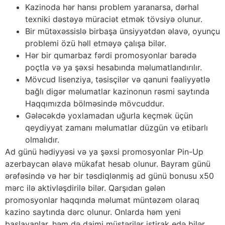
Kazinoda hər hansı problem yaranarsa, dərhal
texniki dəstəyə müraciət etmək tövsiyə olunur.
Bir mütəxəssislə birbaşa ünsiyyətdən əlavə, oyunçu
problemi özü həll etməyə çalışa bilər.
Hər bir qumarbaz fərdi promosyonlar barədə
poçtla və ya şəxsi hesabında məlumatlandırılır.
Mövcud lisenziya, təsisçilər və qanuni fəaliyyətlə
bağlı digər məlumatlar kazinonun rəsmi saytında
Haqqımızda bölməsində mövcuddur.
Gələcəkdə yoxlamadan uğurla keçmək üçün
qeydiyyat zamanı məlumatlar düzgün və etibarlı
olmalıdır.
Ad günü hədiyyəsi və ya şəxsi promosyonlar Pin-Up
azerbaycan əlavə mükafat hesab olunur. Bayram günü
ərəfəsində və hər bir təsdiqlənmiş ad günü bonusu x50
mərc ilə aktivləşdirilə bilər. Qarşıdan gələn
promosyonlar haqqında məlumat müntəzəm olaraq
kazino saytında dərc olunur. Onlarda həm yeni
başlayanlar, həm də daimi müştərilər iştirak edə bilər.