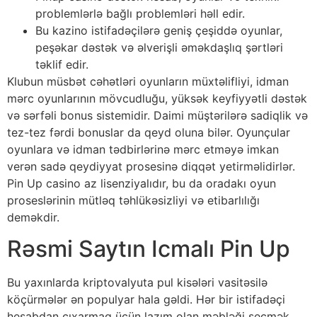
problemlərlə bağlı problemləri həll edir.
Bu kazino istifadəçilərə geniş çeşiddə oyunlar,
peşəkar dəstək və əlverişli əməkdaşlıq şərtləri
təklif edir.
Klubun müsbət cəhətləri oyunların müxtəlifliyi, idman
mərc oyunlarının mövcudluğu, yüksək keyfiyyətli dəstək
və sərfəli bonus sistemidir. Daimi müştərilərə sadiqlik və
tez-tez fərdi bonuslar da qeyd oluna bilər. Oyunçular
oyunlara və idman tədbirlərinə mərc etməyə imkan
verən sadə qeydiyyat prosesinə diqqət yetirməlidirlər.
Pin Up casino az lisenziyalıdır, bu da oradakı oyun
proseslərinin mütləq təhlükəsizliyi və etibarlılığı
deməkdir.
Rəsmi Saytın Icmalı Pin Up
Bu yaxınlarda kriptovalyuta pul kisələri vasitəsilə
köçürmələr ən populyar hala gəldi. Hər bir istifadəçi
hesabdan çıxarmaq üçün lazım olan məbləği seçmək