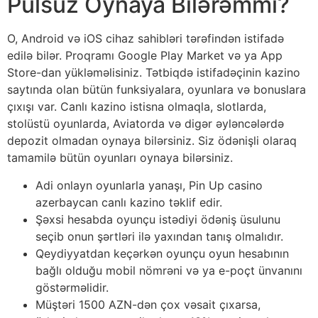
Pulsuz Oynaya Bilərəmmi?
O, Android və iOS cihaz sahibləri tərəfindən istifadə
edilə bilər. Proqramı Google Play Market və ya App
Store-dan yükləməlisiniz. Tətbiqdə istifadəçinin kazino
saytında olan bütün funksiyalara, oyunlara və bonuslara
çıxışı var. Canlı kazino istisna olmaqla, slotlarda,
stolüstü oyunlarda, Aviatorda və digər əyləncələrdə
depozit olmadan oynaya bilərsiniz. Siz ödənişli olaraq
tamamilə bütün oyunları oynaya bilərsiniz.
Adi onlayn oyunlarla yanaşı, Pin Up casino
azerbaycan canlı kazino təklif edir.
Şəxsi hesabda oyunçu istədiyi ödəniş üsulunu
seçib onun şərtləri ilə yaxından tanış olmalıdır.
Qeydiyyatdan keçərkən oyunçu oyun hesabının
bağlı olduğu mobil nömrəni və ya e-poçt ünvanını
göstərməlidir.
Müştəri 1500 AZN-dən çox vəsait çıxarsa,