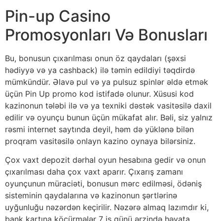
Pin-up Casino
Promosyonları Və Bonusları
Bu, bonusun çıxarılması onun öz qaydaları (şəxsi
hədiyyə və ya cashback) ilə təmin edildiyi təqdirdə
mümkündür. Əlavə pul və ya pulsuz spinlər əldə etmək
üçün Pin Up promo kod istifadə olunur. Xüsusi kod
kazinonun tələbi ilə və ya texniki dəstək vasitəsilə daxil
edilir və oyunçu bunun üçün mükafat alır. Bəli, siz yalnız
rəsmi internet saytında deyil, həm də yüklənə bilən
proqram vasitəsilə onlayn kazino oynaya bilərsiniz.
Çox vaxt depozit dərhal oyun hesabına gedir və onun
çıxarılması daha çox vaxt aparır. Çıxarış zamanı
oyunçunun müraciəti, bonusun mərc edilməsi, ödəniş
sisteminin qaydalarına və kazinonun şərtlərinə
uyğunluğu nəzərdən keçirilir. Nəzərə almaq lazımdır ki,
bank kartına köçürmələr 7 iş günü ərzində həyata