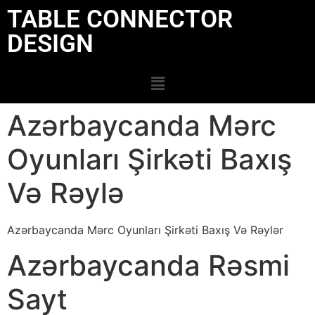
TABLE CONNECTOR
DESIGN
Azərbaycanda Mərc
Oyunları Şirkəti Baxış
Və Rəylə
Azərbaycanda Mərc Oyunları Şirkəti Baxış Və Rəylər
Azərbaycanda Rəsmi
Sayt