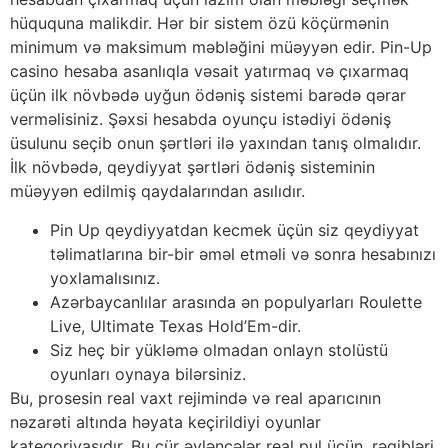
hüququna malikdir. Hər bir sistem özü köçürmənin
minimum və maksimum məbləğini müəyyən edir. Pin-Up
casino hesaba asanlıqla vəsait yatırmaq və çıxarmaq
üçün ilk növbədə uyğun ödəniş sistemi barədə qərar
verməlisiniz. Şəxsi hesabda oyunçu istədiyi ödəniş
üsulunu seçib onun şərtləri ilə yaxından tanış olmalıdır.
İlk növbədə, qeydiyyat şərtləri ödəniş sisteminin
müəyyən edilmiş qaydalarından asılıdır.
Pin Up qeydiyyatdan kecmek üçün siz qeydiyyat
təlimatlarına bir-bir əməl etməli və sonra hesabınızı
yoxlamalısınız.
Azərbaycanlılar arasında ən populyarları Roulette
Live, Ultimate Texas Hold’Em-dir.
Siz heç bir yükləmə olmadan onlayn stolüstü
oyunları oynaya bilərsiniz.
Bu, prosesin real vaxt rejimində və real aparıcının
nəzarəti altında həyata keçirildiyi oyunlar
kateqoriyasıdır. Bu cür əyləncələr real pul üçün, rəqibləri