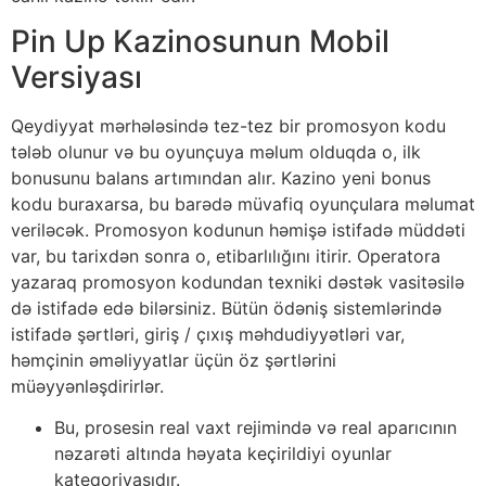
Pin Up Kazinosunun Mobil
Versiyası
Qeydiyyat mərhələsində tez-tez bir promosyon kodu
tələb olunur və bu oyunçuya məlum olduqda o, ilk
bonusunu balans artımından alır. Kazino yeni bonus
kodu buraxarsa, bu barədə müvafiq oyunçulara məlumat
veriləcək. Promosyon kodunun həmişə istifadə müddəti
var, bu tarixdən sonra o, etibarlılığını itirir. Operatora
yazaraq promosyon kodundan texniki dəstək vasitəsilə
də istifadə edə bilərsiniz. Bütün ödəniş sistemlərində
istifadə şərtləri, giriş / çıxış məhdudiyyətləri var,
həmçinin əməliyyatlar üçün öz şərtlərini
müəyyənləşdirirlər.
Bu, prosesin real vaxt rejimində və real aparıcının
nəzarəti altında həyata keçirildiyi oyunlar
kateqoriyasıdır.