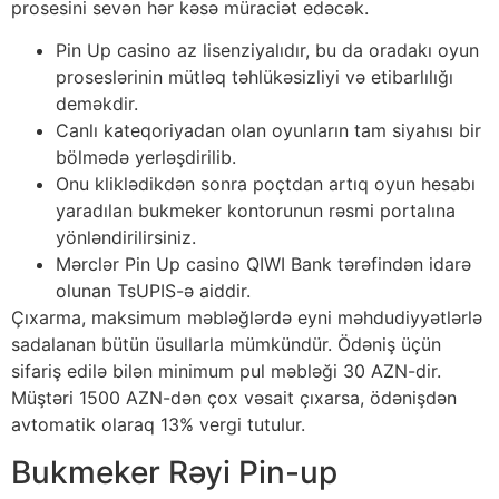
prosesini sevən hər kəsə müraciət edəcək.
Pin Up casino az lisenziyalıdır, bu da oradakı oyun
proseslərinin mütləq təhlükəsizliyi və etibarlılığı
deməkdir.
Canlı kateqoriyadan olan oyunların tam siyahısı bir
bölmədə yerləşdirilib.
Onu kliklədikdən sonra poçtdan artıq oyun hesabı
yaradılan bukmeker kontorunun rəsmi portalına
yönləndirilirsiniz.
Mərclər Pin Up casino QIWI Bank tərəfindən idarə
olunan TsUPIS-ə aiddir.
Çıxarma, maksimum məbləğlərdə eyni məhdudiyyətlərlə
sadalanan bütün üsullarla mümkündür. Ödəniş üçün
sifariş edilə bilən minimum pul məbləği 30 AZN-dir.
Müştəri 1500 AZN-dən çox vəsait çıxarsa, ödənişdən
avtomatik olaraq 13% vergi tutulur.
Bukmeker Rəyi Pin-up