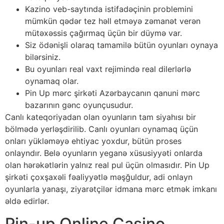
Kazino veb-saytında istifadəçinin problemini
mümkün qədər tez həll etməyə zəmanət verən
mütəxəssis çağırmaq üçün bir düymə var.
Siz ödənişli olaraq tamamilə bütün oyunları oynaya
bilərsiniz.
Bu oyunları real vaxt rejimində real dilerlərlə
oynamaq olar.
Pin Up mərc şirkəti Azərbaycanın qanuni mərc
bazarının gənc oyunçusudur.
Canlı kateqoriyadan olan oyunların tam siyahısı bir
bölmədə yerləşdirilib. Canlı oyunları oynamaq üçün
onları yükləməyə ehtiyac yoxdur, bütün proses
onlayndır. Belə oyunların yeganə xüsusiyyəti onlarda
olan hərəkətlərin yalnız real pul üçün olmasıdır. Pin Up
şirkəti çoxşaxəli fəaliyyətlə məşğuldur, adi onlayn
oyunlarla yanaşı, ziyarətçilər idmana mərc etmək imkanı
əldə edirlər.
Pin-up Online Casino