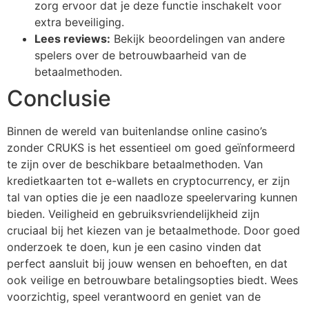
zorg ervoor dat je deze functie inschakelt voor
extra beveiliging.
Lees reviews:
Bekijk beoordelingen van andere
spelers over de betrouwbaarheid van de
betaalmethoden.
Conclusie
Binnen de wereld van buitenlandse online casino’s
zonder CRUKS is het essentieel om goed geïnformeerd
te zijn over de beschikbare betaalmethoden. Van
kredietkaarten tot e-wallets en cryptocurrency, er zijn
tal van opties die je een naadloze speelervaring kunnen
bieden. Veiligheid en gebruiksvriendelijkheid zijn
cruciaal bij het kiezen van je betaalmethode. Door goed
onderzoek te doen, kun je een casino vinden dat
perfect aansluit bij jouw wensen en behoeften, en dat
ook veilige en betrouwbare betalingsopties biedt. Wees
voorzichtig, speel verantwoord en geniet van de