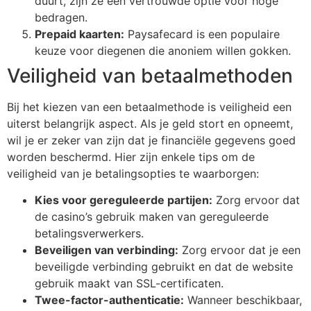
duurt, zijn ze een vertrouwde optie voor hoge
bedragen.
Prepaid kaarten:
Paysafecard is een populaire
keuze voor diegenen die anoniem willen gokken.
Veiligheid van betaalmethoden
Bij het kiezen van een betaalmethode is veiligheid een
uiterst belangrijk aspect. Als je geld stort en opneemt,
wil je er zeker van zijn dat je financiële gegevens goed
worden beschermd. Hier zijn enkele tips om de
veiligheid van je betalingsopties te waarborgen:
Kies voor gereguleerde partijen:
Zorg ervoor dat
de casino’s gebruik maken van gereguleerde
betalingsverwerkers.
Beveiligen van verbinding:
Zorg ervoor dat je een
beveiligde verbinding gebruikt en dat de website
gebruik maakt van SSL-certificaten.
Twee-factor-authenticatie:
Wanneer beschikbaar,