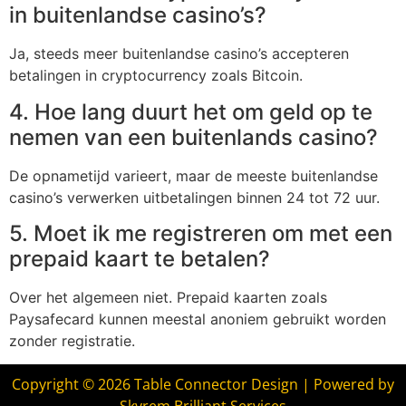
in buitenlandse casino’s?
Ja, steeds meer buitenlandse casino’s accepteren
betalingen in cryptocurrency zoals Bitcoin.
4. Hoe lang duurt het om geld op te
nemen van een buitenlands casino?
De opnametijd varieert, maar de meeste buitenlandse
casino’s verwerken uitbetalingen binnen 24 tot 72 uur.
5. Moet ik me registreren om met een
prepaid kaart te betalen?
Over het algemeen niet. Prepaid kaarten zoals
Paysafecard kunnen meestal anoniem gebruikt worden
zonder registratie.
Copyright © 2026 Table Connector Design | Powered by