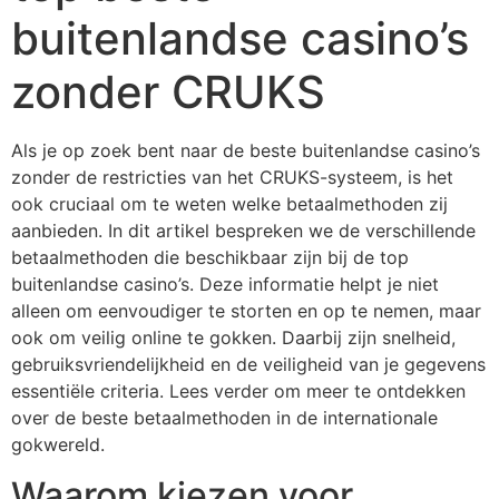
buitenlandse casino’s
zonder CRUKS
Als je op zoek bent naar de beste buitenlandse casino’s
zonder de restricties van het CRUKS-systeem, is het
ook cruciaal om te weten welke betaalmethoden zij
aanbieden. In dit artikel bespreken we de verschillende
betaalmethoden die beschikbaar zijn bij de top
buitenlandse casino’s. Deze informatie helpt je niet
alleen om eenvoudiger te storten en op te nemen, maar
ook om veilig online te gokken. Daarbij zijn snelheid,
gebruiksvriendelijkheid en de veiligheid van je gegevens
essentiële criteria. Lees verder om meer te ontdekken
over de beste betaalmethoden in de internationale
gokwereld.
Waarom kiezen voor