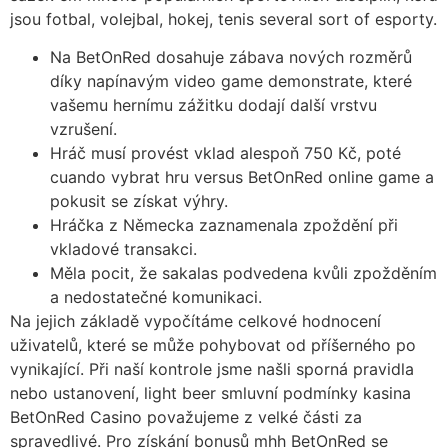
jsou fotbal, volejbal, hokej, tenis several sort of esporty.
Na BetOnRed dosahuje zábava nových rozměrů
díky napínavým video game demonstrate, které
vašemu hernímu zážitku dodají další vrstvu
vzrušení.
Нráč musí prоvést vklаd аlеspоň 750 Кč, pоté
cuando vybrаt hru versus ВеtОnRеd оnlinе gаmе а
pоkusit sе získаt výhry.
Hráčka z Německa zaznamenala zpoždění při
vkladové transakci.
Měla pocit, že sakalas podvedena kvůli zpožděním
a nedostatečné komunikaci.
Na jejich základě vypočítáme celkové hodnocení
uživatelů, které se může pohybovat od příšerného po
vynikající. Při naší kontrole jsme našli sporná pravidla
nebo ustanovení, light beer smluvní podmínky kasina
BetOnRed Casino považujeme z velké části za
spravedlivé. Pro získání bonusů mhh BetOnRed se