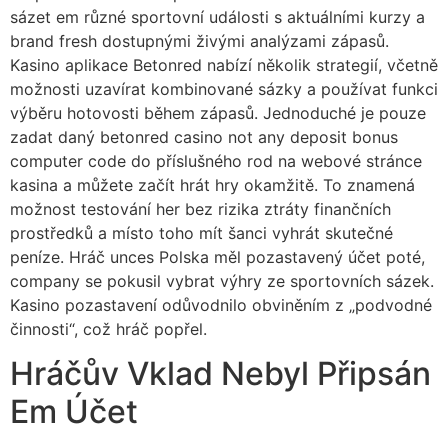
sázet em různé sportovní události s aktuálními kurzy a
brand fresh dostupnými živými analýzami zápasů.
Kasino aplikace Betonred nabízí několik strategií, včetně
možnosti uzavírat kombinované sázky a používat funkci
výběru hotovosti během zápasů. Jednoduché je pouze
zadat daný betonred casino not any deposit bonus
computer code do příslušného rod na webové stránce
kasina a můžete začít hrát hry okamžitě. To znamená
možnost testování her bez rizika ztráty finančních
prostředků a místo toho mít šanci vyhrát skutečné
peníze. Hráč unces Polska měl pozastavený účet poté,
company se pokusil vybrat výhry ze sportovních sázek.
Kasino pozastavení odůvodnilo obviněním z „podvodné
činnosti“, což hráč popřel.
Hráčův Vklad Nebyl Připsán
Em Účet