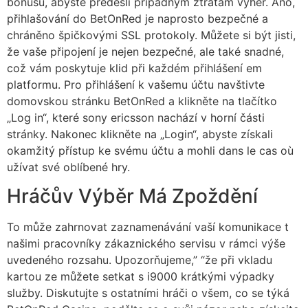
bonusu, abyste předešli případným ztrátám výher. Ano,
přihlašování do BetOnRed je naprosto bezpečné a
chráněno špičkovými SSL protokoly. Můžete si být jisti,
že vaše připojení je nejen bezpečné, ale také snadné,
což vám poskytuje klid při každém přihlášení em
platformu. Pro přihlášení k vašemu účtu navštivte
domovskou stránku BetOnRed a klikněte na tlačítko
„Log in“, které sony ericsson nachází v horní části
stránky. Nakonec klikněte na „Login“, abyste získali
okamžitý přístup ke svému účtu a mohli dans le cas où
užívat své oblíbené hry.
Hráčův Výběr Má Zpoždění
To může zahrnovat zaznamenávání vaší komunikace t
našimi pracovníky zákaznického servisu v rámci výše
uvedeného rozsahu. Upozorňujeme,” “že při vkladu
kartou ze můžete setkat s i9000 krátkými výpadky
služby. Diskutujte s ostatními hráči o všem, co se týká