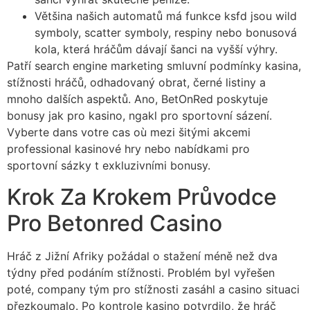
Většina našich automatů má funkce ksfd jsou wild
symboly, scatter symboly, respiny nebo bonusová
kola, která hráčům dávají šanci na vyšší výhry.
Patří search engine marketing smluvní podmínky kasina,
stížnosti hráčů, odhadovaný obrat, černé listiny a
mnoho dalších aspektů. Ano, BetOnRed poskytuje
bonusy jak pro kasino, ngakl pro sportovní sázení.
Vyberte dans votre cas où mezi šitými akcemi
professional kasinové hry nebo nabídkami pro
sportovní sázky t exkluzivními bonusy.
Krok Za Krokem Průvodce
Pro Betonred Casino
Hráč z Jižní Afriky požádal o stažení méně než dva
týdny před podáním stížnosti. Problém byl vyřešen
poté, company tým pro stížnosti zasáhl a casino situaci
přezkoumalo. Po kontrole kasino potvrdilo, že hráč