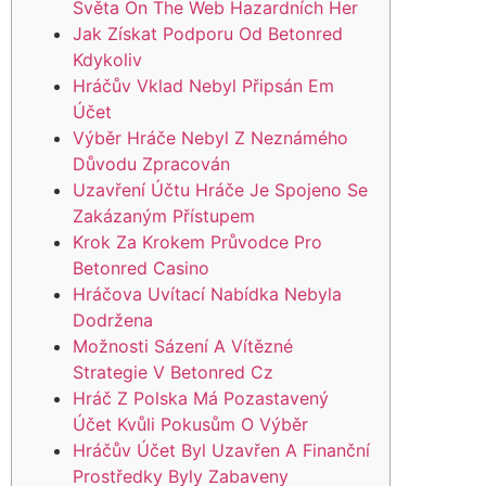
Světa On The Web Hazardních Her
Jak Získat Podporu Od Betonred
Kdykoliv
Hráčův Vklad Nebyl Připsán Em
Účet
Výběr Hráče Nebyl Z Neznámého
Důvodu Zpracován
Uzavření Účtu Hráče Je Spojeno Se
Zakázaným Přístupem
Krok Za Krokem Průvodce Pro
Betonred Casino
Hráčova Uvítací Nabídka Nebyla
Dodržena
Možnosti Sázení A Vítězné
Strategie V Betonred Cz
Hráč Z Polska Má Pozastavený
Účet Kvůli Pokusům O Výběr
Hráčův Účet Byl Uzavřen A Finanční
Prostředky Byly Zabaveny