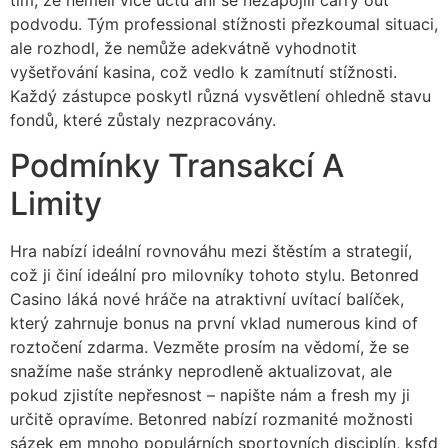
tím, že neměli více účtů ani se nezapojili carry out
podvodu. Tým professional stížnosti přezkoumal situaci,
ale rozhodl, že nemůže adekvátně vyhodnotit
vyšetřování kasina, což vedlo k zamítnutí stížnosti.
Každý zástupce poskytl různá vysvětlení ohledně stavu
fondů, které zůstaly nezpracovány.
Podmínky Transakcí A
Limity
Hra nabízí ideální rovnováhu mezi štěstím a strategií,
což ji činí ideální pro milovníky tohoto stylu. Betonred
Casino láká nové hráče na atraktivní uvítací balíček,
který zahrnuje bonus na první vklad numerous kind of
roztočení zdarma. Vezměte prosím na vědomí, že se
snažíme naše stránky neprodleně aktualizovat, ale
pokud zjistíte nepřesnost – napište nám a fresh my ji
určitě opravíme. Betonred nabízí rozmanité možnosti
sázek em mnoho populárních sportovních disciplín, ksfd