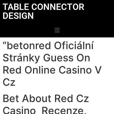
TABLE CONNECTOR
DESIGN
“betonred️ Oficiální
Stránky Guess On
Red Online Casino V
Cz
Bet About Red Cz
Casino ️ Recenze,