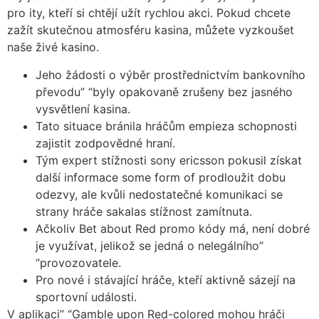
pro ity, kteří si chtějí užít rychlou akci. Pokud chcete
zažít skutečnou atmosféru kasina, můžete vyzkoušet
naše živé kasino.
Jeho žádosti o výběr prostřednictvím bankovního
převodu” “byly opakovaně zrušeny bez jasného
vysvětlení kasina.
Tato situace bránila hráčům empieza schopnosti
zajistit zodpovědné hraní.
Tým expert stížnosti sony ericsson pokusil získat
další informace some form of prodloužit dobu
odezvy, ale kvůli nedostatečné komunikaci se
strany hráče sakalas stížnost zamítnuta.
Ačkoliv Bet about Red promo kódy má, není dobré
je využívat, jelikož se jedná o nelegálního”
“provozovatele.
Pro nové i stávající hráče, kteří aktivně sázejí na
sportovní události.
V aplikaci” “Gamble upon Red-colored mohou hráči