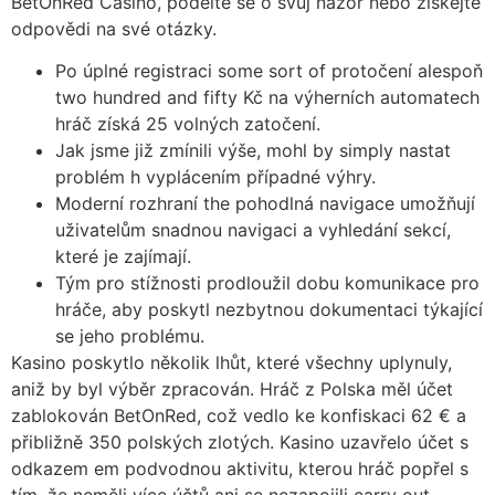
BetOnRed Casino, podělte se o svůj názor nebo získejte
odpovědi na své otázky.
Po úplné registraci some sort of protočení alespoň
two hundred and fifty Kč na výherních automatech
hráč získá 25 volných zatočení.
Jak jsme již zmínili výše, mohl by simply nastat
problém h vyplácením případné výhry.
Moderní rozhraní the pohodlná navigace umožňují
uživatelům snadnou navigaci a vyhledání sekcí,
které je zajímají.
Tým pro stížnosti prodloužil dobu komunikace pro
hráče, aby poskytl nezbytnou dokumentaci týkající
se jeho problému.
Kasino poskytlo několik lhůt, které všechny uplynuly,
aniž by byl výběr zpracován. Hráč z Polska měl účet
zablokován BetOnRed, což vedlo ke konfiskaci 62 € a
přibližně 350 polských zlotých. Kasino uzavřelo účet s
odkazem em podvodnou aktivitu, kterou hráč popřel s