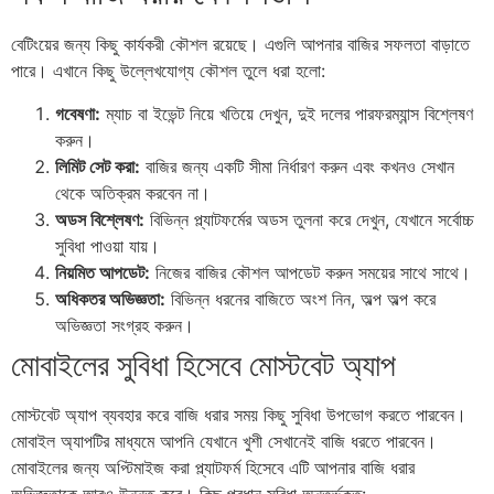
বেটিংয়ের জন্য কিছু কার্যকরী কৌশল রয়েছে। এগুলি আপনার বাজির সফলতা বাড়াতে
পারে। এখানে কিছু উল্লেখযোগ্য কৌশল তুলে ধরা হলো:
গবেষণা:
ম্যাচ বা ইভেন্ট নিয়ে খতিয়ে দেখুন, দুই দলের পারফরম্যান্স বিশ্লেষণ
করুন।
লিমিট সেট করা:
বাজির জন্য একটি সীমা নির্ধারণ করুন এবং কখনও সেখান
থেকে অতিক্রম করবেন না।
অডস বিশ্লেষণ:
বিভিন্ন প্ল্যাটফর্মের অডস তুলনা করে দেখুন, যেখানে সর্বোচ্চ
সুবিধা পাওয়া যায়।
নিয়মিত আপডেট:
নিজের বাজির কৌশল আপডেট করুন সময়ের সাথে সাথে।
অধিকতর অভিজ্ঞতা:
বিভিন্ন ধরনের বাজিতে অংশ নিন, অল্প অল্প করে
অভিজ্ঞতা সংগ্রহ করুন।
মোবাইলের সুবিধা হিসেবে মোস্টবেট অ্যাপ
মোস্টবেট অ্যাপ ব্যবহার করে বাজি ধরার সময় কিছু সুবিধা উপভোগ করতে পারবেন।
মোবাইল অ্যাপটির মাধ্যমে আপনি যেখানে খুশী সেখানেই বাজি ধরতে পারবেন।
মোবাইলের জন্য অপ্টিমাইজ করা প্ল্যাটফর্ম হিসেবে এটি আপনার বাজি ধরার
অভিজ্ঞতাকে আরও উন্নত করে। কিছু প্রধান সুবিধা অন্তর্ভুক্ত: