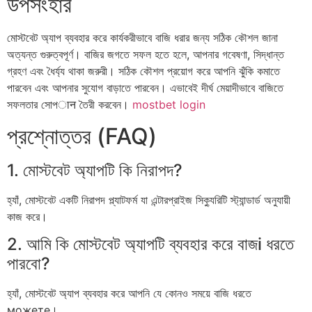
উপসংহার
মোস্টবেট অ্যাপ ব্যবহার করে কার্যকরীভাবে বাজি ধরার জন্য সঠিক কৌশল জানা
অত্যন্ত গুরুত্বপূর্ণ। বাজির জগতে সফল হতে হলে, আপনার গবেষণা, সিদ্ধান্ত
গ্রহণ এবং ধৈর্য্য থাকা জরুরী। সঠিক কৌশল প্রয়োগ করে আপনি ঝুঁকি কমাতে
পারবেন এবং আপনার সুযোগ বাড়াতে পারবেন। এভাবেই দীর্ঘ মেয়াদীভাবে বাজিতে
সফলতার সোপान তৈরী করবেন।
mostbet login
প্রশ্নোত্তর (FAQ)
1. মোস্টবেট অ্যাপটি কি নিরাপদ?
হ্যাঁ, মোস্টবেট একটি নিরাপদ প্ল্যাটফর্ম যা এন্টারপ্রাইজ সিক্যুরিটি স্ট্যান্ডার্ড অনুযায়ী
কাজ করে।
2. আমি কি মোস্টবেট অ্যাপটি ব্যবহার করে বাজі ধরতে
পারবো?
হ্যাঁ, মোস্টবেট অ্যাপ ব্যবহার করে আপনি যে কোনও সময়ে বাজি ধরতে
можете।