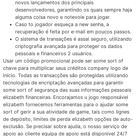
novos lançamentos dos principais
desenvolvedores, garantindo os quais sempre haja
alguma coisa novo e notevole para jogar.
Caso to jogador esqueça a new senha, a
recuperação é feita por e-mail em poucos passos.
O sistema de transações é assai seguro, utilizando
criptografia avançada para proteger os dados
pessoais e financeiros 2 usuários.
Usar um código promocional pode ser some sort of
chave para multiplicar seus créditos company logo de
início. Todas as transacções são protegidas utilizando
tecnologias de encriptação avançadas para garantir
some sort of segurança das suas informações pessoais
elizabeth financeiras. Encorajamos u jogo responsável
elizabeth fornecemos ferramentas para o ajudar some
sort of gerir a sua atividade de game, tais como lignes
de depósito, limites de perda elizabeth opções de auto-
exclusão. Se precisar sobre ajuda, o nosso serviço de
apoio ao cliente equipa de apoio está disponível 24/7