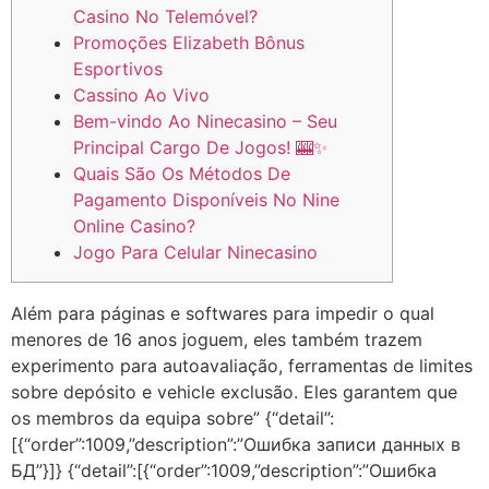
Casino No Telemóvel?
Promoções Elizabeth Bônus
Esportivos
Cassino Ao Vivo
Bem-vindo Ao Ninecasino – Seu
Principal Cargo De Jogos! 🎰✨
Quais São Os Métodos De
Pagamento Disponíveis No Nine
Online Casino?
Jogo Para Celular Ninecasino
Além para páginas e softwares para impedir o qual
menores de 16 anos joguem, eles também trazem
experimento para autoavaliação, ferramentas de limites
sobre depósito e vehicle exclusão. Eles garantem que
os membros da equipa sobre” {“detail”:
[{“order”:1009,”description”:”Ошибка записи данных в
БД”}]} {“detail”:[{“order”:1009,”description”:”Ошибка