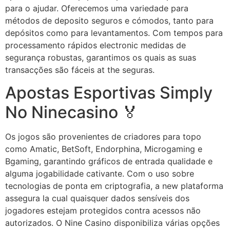
para o ajudar. Oferecemos uma variedade para
métodos de deposito seguros e cómodos, tanto para
depósitos como para levantamentos. Com tempos para
processamento rápidos electronic medidas de
segurança robustas, garantimos os quais as suas
transacções são fáceis at the seguras.
Apostas Esportivas Simply
No Ninecasino 🏅
Os jogos são provenientes de criadores para topo
como Amatic, BetSoft, Endorphina, Microgaming e
Bgaming, garantindo gráficos de entrada qualidade e
alguma jogabilidade cativante. Com o uso sobre
tecnologias de ponta em criptografia, a new plataforma
assegura la cual quaisquer dados sensíveis dos
jogadores estejam protegidos contra acessos não
autorizados. O Nine Casino disponibiliza várias opções