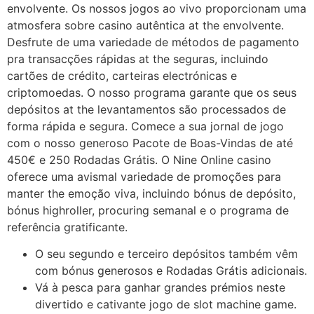
envolvente. Os nossos jogos ao vivo proporcionam uma
atmosfera sobre casino autêntica at the envolvente.
Desfrute de uma variedade de métodos de pagamento
pra transacções rápidas at the seguras, incluindo
cartões de crédito, carteiras electrónicas e
criptomoedas. O nosso programa garante que os seus
depósitos at the levantamentos são processados de
forma rápida e segura. Comece a sua jornal de jogo
com o nosso generoso Pacote de Boas-Vindas de até
450€ e 250 Rodadas Grátis. O Nine Online casino
oferece uma avismal variedade de promoções para
manter the emoção viva, incluindo bónus de depósito,
bónus highroller, procuring semanal e o programa de
referência gratificante.
O seu segundo e terceiro depósitos também vêm
com bónus generosos e Rodadas Grátis adicionais.
Vá à pesca para ganhar grandes prémios neste
divertido e cativante jogo de slot machine game.