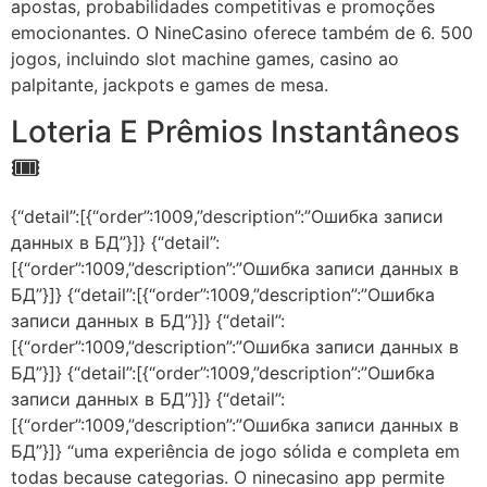
apostas, probabilidades competitivas e promoções
emocionantes. O NineCasino oferece também de 6. 500
jogos, incluindo slot machine games, casino ao
palpitante, jackpots e games de mesa.
Loteria E Prêmios Instantâneos
🎟️
{“detail”:[{“order”:1009,”description”:”Ошибка записи
данных в БД”}]} {“detail”:
[{“order”:1009,”description”:”Ошибка записи данных в
БД”}]} {“detail”:[{“order”:1009,”description”:”Ошибка
записи данных в БД”}]} {“detail”:
[{“order”:1009,”description”:”Ошибка записи данных в
БД”}]} {“detail”:[{“order”:1009,”description”:”Ошибка
записи данных в БД”}]} {“detail”:
[{“order”:1009,”description”:”Ошибка записи данных в
БД”}]} “uma experiência de jogo sólida e completa em
todas because categorias. O ninecasino app permite