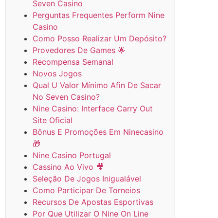
Seven Casino
Perguntas Frequentes Perform Nine
Casino
Como Posso Realizar Um Depósito?
Provedores De Games 🌟
Recompensa Semanal
Novos Jogos
Qual U Valor Mínimo Afin De Sacar
No Seven Casino?
Nine Casino: Interface Carry Out
Site Oficial
Bônus E Promoções Em Ninecasino
🎁
Nine Casino Portugal
Cassino Ao Vivo 🎥
Seleção De Jogos Inigualável
Como Participar De Torneios
Recursos De Apostas Esportivas
Por Que Utilizar O Nine On Line