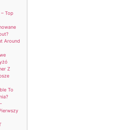
 – Top
onowane
out?
ut Around
owe
zyżó
her Z
psze
ble To
nia?
–
 Pierwszy
T