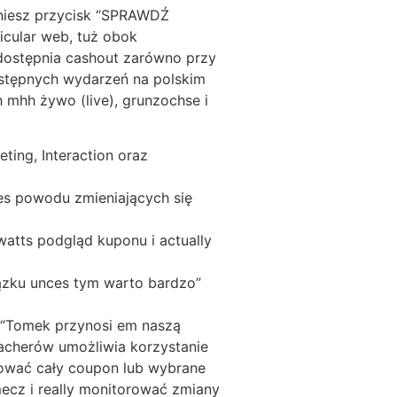
iśniesz przycisk “SPRAWDŹ
icular web, tuż obok
udostępnia cashout zarówno przy
ostępnych wydarzeń na polskim
mhh żywo (live), grunzochse i
ting, Interaction oraz
ces powodu zmieniających się
atts podgląd kuponu i actually
ązku unces tym warto bardzo”
” “Tomek przynosi em naszą
macherów umożliwia korzystanie
’ować cały coupon lub wybrane
ecz i really monitorować zmiany