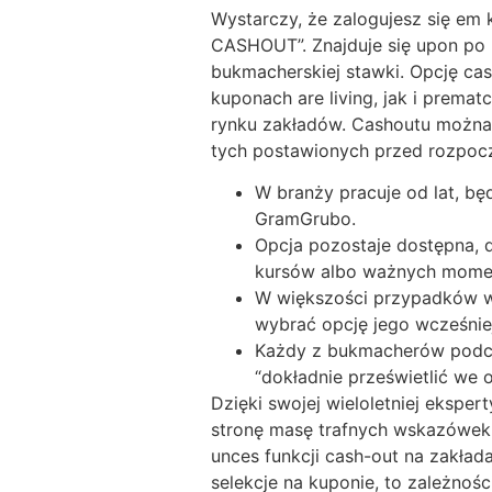
Wystarczy, że zalogujesz się em 
CASHOUT”. Znajduje się upon po l
bukmacherskiej stawki. Opcję ca
kuponach are living, jak i prema
rynku zakładów. Cashoutu można
tych postawionych przed rozpoc
W branży pracuje od lat, bę
GramGrubo.
Opcja pozostaje dostępna, d
kursów albo ważnych momen
W większości przypadków wy
wybrać opcję jego wcześnie
Każdy z bukmacherów podcho
“dokładnie prześwietlić we
Dzięki swojej wieloletniej eksp
stronę masę trafnych wskazówek 
unces funkcji cash-out na zakła
selekcje na kuponie, to zależno