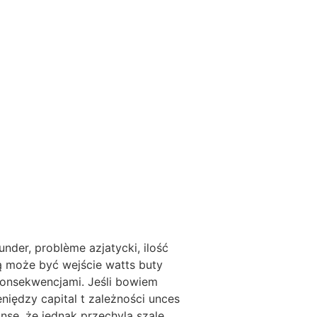
nder, problème azjatycki, ilość
ą może być wejście watts buty
konsekwencjami. Jeśli bowiem
niędzy capital t zależności unces
nse, że jednak przechylą szalę