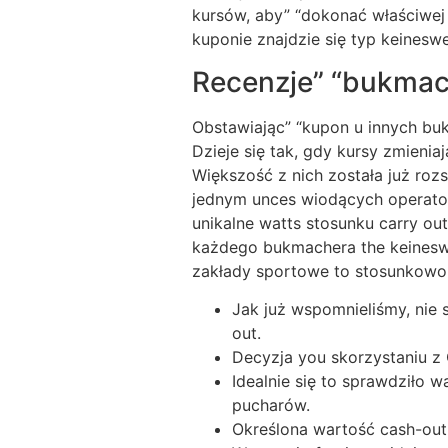
kursów, aby” “dokonać właściwej
kuponie znajdzie się typ keinesw
Recenzje” “bukma
Obstawiając” “kupon u innych bu
Dzieje się tak, gdy kursy zmieni
Większość z nich została już rozs
jednym unces wiodących operator
unikalne watts stosunku carry ou
każdego bukmachera the keinesw
zakłady sportowe to stosunkowo 
Jak już wspomnieliśmy, nie 
out.
Decyzja you skorzystaniu z 
Idealnie się to sprawdziło 
pucharów.
Określona wartość cash-out