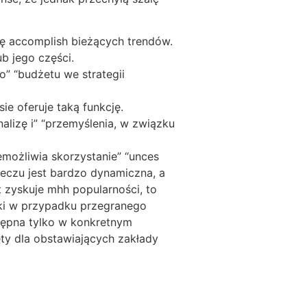
ę accomplish bieżących trendów.
b jego części.
” “budżetu we strategii
 oferuje taką funkcję.
alizę i” “przemyślenia, w związku
emożliwia skorzystanie” “unces
meczu jest bardzo dynamiczna, a
t zyskuje mhh popularności, to
ki w przypadku przegranego
stępna tylko w konkretnym
ety dla obstawiających zakłady