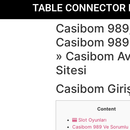
TABLE CONNECTOR 
Casibom 989
Casibom 989 
» Casibom Av
Sitesi
Casibom Giri
Content
🎰 Slot Oyunları
Casibom 989 Ve Sorumlu 