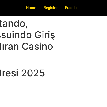
Home
Register
Fudelo
tando,
suindo Giriş
ıran Casino
dresi 2025