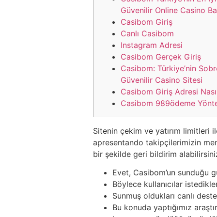
Güvenilir Online Casino Ba
Casibom Giriş
Canlı Casibom
Instagram Adresi
Casibom Gerçek Giriş
Casibom: Türkiye’nin Sobr
Güvenilir Casino Sitesi
Casibom Giriş Adresi Nası
Casibom 989ödeme Yönte
Sitenin çekim ve yatırım limitleri 
apresentando takipçilerimizin menfa
bir şekilde geri bildirim alabilirsini
Evet, Casibom’un sunduğu gün
Böylece kullanıcılar istedikl
Sunmuş oldukları canlı destek
Bu konuda yaptığımız araştır