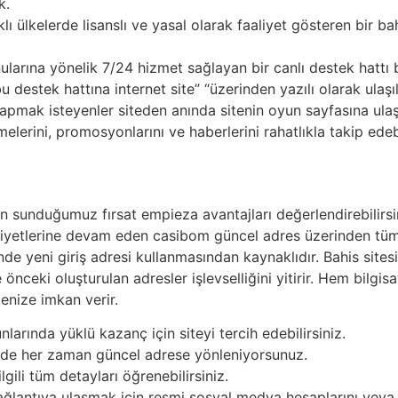
k.
ı ülkelerde lisanslı ve yasal olarak faaliyet gösteren bir 
ularına yönelik 7/24 hizmet sağlayan bir canlı destek hattı 
estek hattına internet site” “üzerinden yazılı olarak ulaşılab
yapmak isteyenler siteden anında sitenin oyun sayfasına ula
lerini, promosyonlarını ve haberlerini rahatlıkla takip edebi
için sunduğumuz fırsat empieza avantajları değerlendirebili
aliyetlerine devam eden casibom güncel adres üzerinden tüm
inde yeni giriş adresi kullanmasından kaynaklıdır. Bahis site
e önceki oluşturulan adresler işlevselliğini yitirir. Hem bilg
enize imkan verir.
larında yüklü kazanç için siteyi tercih edebilirsiniz.
nde her zaman güncel adrese yönleniyorsunuz.
gili tüm detayları öğrenebilirsiniz.
lantıya ulaşmak için resmi sosyal medya hesaplarını veya gü