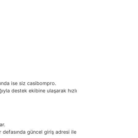
ağında ise siz casibompro.
ğıyla destek ekibine ulaşarak hızlı
ar.
 defasında güncel giriş adresi ile