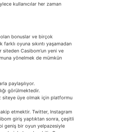
ylece kullanıcılar her zaman
t olan bonuslar ve birçok
ok farklı oyuna sıkıntı yaşamadan
ler siteden Casibom’un yeni ve
tformuna yönelmek de mümkün
rla paylaşılıyor.
dığı görülmektedir.
z siteye üye olmak için platformu
akip etmektir. Twitter, Instagram
ibom giriş yaptıktan sonra, çeşitli
ibi geniş bir oyun yelpazesiyle