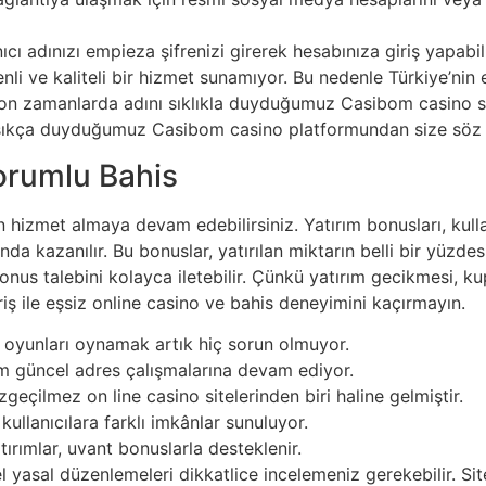
cı adınızı empieza şifrenizi girerek hesabınıza giriş yapabili
li ve kaliteli bir hizmet sunamıyor. Bu nedenle Türkiye’nin
r. Son zamanlarda adını sıklıkla duyduğumuz Casibom casino 
 sıkça duyduğumuz Casibom casino platformundan size söz
rumlu Bahis
izmet almaya devam edebilirsiniz. Yatırım bonusları, kullanı
nda kazanılır. Bu bonuslar, yatırılan miktarın belli bir yüzde
onus talebini kolayca iletebilir. Çünkü yatırım gecikmesi, kup
iş ile eşsiz online casino ve bahis deneyimini kaçırmayın.
 oyunları oynamak artık hiç sorun olmuyor.
m güncel adres çalışmalarına devam ediyor.
geçilmez on line casino sitelerinden biri haline gelmiştir.
kullanıcılara farklı imkânlar sunuluyor.
tırımlar, uvant bonuslarla desteklenir.
sal düzenlemeleri dikkatlice incelemeniz gerekebilir. Site,