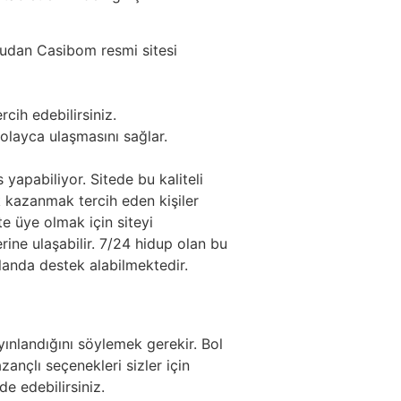
rudan Casibom resmi sitesi
cih edebilirsiniz.
kolayca ulaşmasını sağlar.
apabiliyor. Sitede bu kaliteli
ok kazanmak tercih eden kişiler
te üye olmak için siteyi
erine ulaşabilir. 7/24 hidup olan bu
alanda destek alabilmektedir.
ınlandığını söylemek gerekir. Bol
ançlı seçenekleri sizler için
e edebilirsiniz.