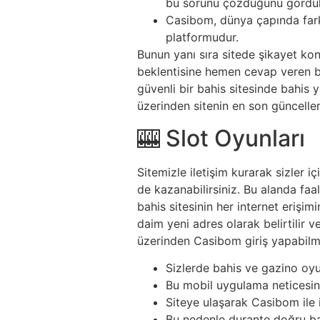
bu sorunu çözdüğünü gördü
Casibom, dünya çapında farkl
platformudur.
Bunun yanı sıra sitede şikayet kon
beklentisine hemen cevap veren bu d
güvenli bir bahis sitesinde bahis 
üzerinden sitenin en son güncelleme
🎰 Slot Oyunları
Sitemizle iletişim kurarak sizler 
de kazanabilirsiniz. Bu alanda fa
bahis sitesinin her internet erişim
daim yeni adres olarak belirtilir v
üzerinden Casibom giriş yapabilm
Sizlerde bahis ve gazino oyun
Bu mobil uygulama neticesi
Siteye ulaşarak Casibom ile il
Bu nedenle durante doğru bağ