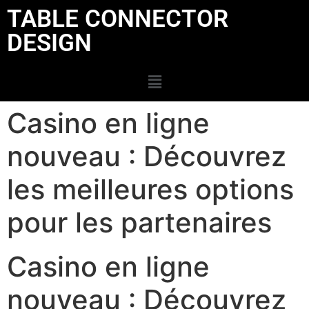
TABLE CONNECTOR
DESIGN
Casino en ligne
nouveau : Découvrez
les meilleures options
pour les partenaires
Casino en ligne
nouveau : Découvrez