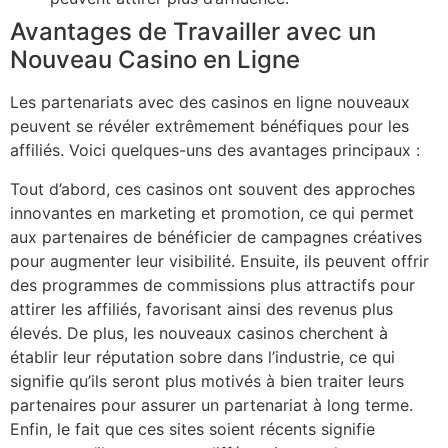
Avantages de Travailler avec un
Nouveau Casino en Ligne
Les partenariats avec des casinos en ligne nouveaux
peuvent se révéler extrêmement bénéfiques pour les
affiliés. Voici quelques-uns des avantages principaux :
Tout d’abord, ces casinos ont souvent des approches
innovantes en marketing et promotion, ce qui permet
aux partenaires de bénéficier de campagnes créatives
pour augmenter leur visibilité. Ensuite, ils peuvent offrir
des programmes de commissions plus attractifs pour
attirer les affiliés, favorisant ainsi des revenus plus
élevés. De plus, les nouveaux casinos cherchent à
établir leur réputation sobre dans l’industrie, ce qui
signifie qu’ils seront plus motivés à bien traiter leurs
partenaires pour assurer un partenariat à long terme.
Enfin, le fait que ces sites soient récents signifie