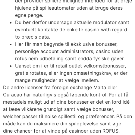
der provider spillere mulighed intended for at dreje
hjulene på spilleautomater uden at bruge deres
egne penge.
Du bør derfor undersøge aktuelle modulator samt
eventuelt kontakte de enkelte casino with regard
to præcis data.
Her får man begynde til eksklusive bonusser,
personlige account administrators, casino uden
rofus nem udbetaling samt endda fysiske gaver.
Uanset om i er til retail outlet velkomstbonusser,
gratis rotates, eller ingen omsætningskrav, er der
mange muligheder at vælge imellem.
De andre licenser fra foreign exchange Malta eller
Curacao har naturligvis også løbende kontrol. For at få
mestadels muligt ud af dine bonusser er det en lord idé
at læse vilkårene grundigt samt vælge bonusser,
welcher passer til noise spillestil og præferencer. På den
måde kan du maksimere din spiloplevelse samt øge
dine chancer for at vinde på casinoer uden ROFUS.