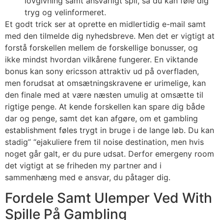
lovgivning samt ansvarligt spil, så du kan føle dig
tryg og velinformeret.
Et godt trick ser at oprette en midlertidig e-mail samt
med den tilmelde dig nyhedsbreve. Men det er vigtigt at
forstå forskellen mellem de forskellige bonusser, og
ikke mindst hvordan vilkårene fungerer. En viktande
bonus kan sony ericsson attraktiv ud på overfladen,
men forudsat at omsætningskravene er urimelige, kan
den finale med at være næsten umulig at omsætte til
rigtige penge. At kende forskellen kan spare dig både
dar og penge, samt det kan afgøre, om et gambling
establishment føles trygt in bruge i de lange løb. Du kan
stadig” “ejakuliere frem til noise destination, men hvis
noget går galt, er du pure udsat. Derfor emergeny room
det vigtigt at se friheden my partner and i
sammenhæng med e ansvar, du påtager dig.
Fordele Samt Ulemper Ved With
Spille På Gambling