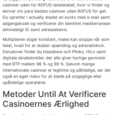
casinoer uden for ROFUS-landskabet, hvor vi finder og
skriver om para bedste casinoer uden ROFUS for get.
Du opretter i actually stedet en konto med e-mail samt
adgangskode og verificerer din identitet mediterranean
almindeligt ID samt adressebevis.
Multiplieren stiger konstant, males kan stoppe når som
helst, hvad for et skaber spænding og adrenalinkick.
Derudover finder du klassikere och Plinko, HiLo samt
digitale skrabelodder, der alle giver hurtige gevinster
med RTP mellem 96 % og 99 %. Selvom mange
internationale casinoer er legitime og pålidelige, ser der
også en øget risiko for at støde på svigagtige eller
upålidelige operatører.
Metoder Until At Verificere
Casinoernes Ærlighed