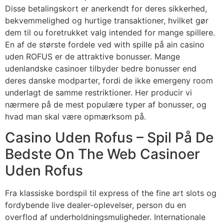
Disse betalingskort er anerkendt for deres sikkerhed,
bekvemmelighed og hurtige transaktioner, hvilket gør
dem til ou foretrukket valg intended for mange spillere.
En af de største fordele ved with spille på ain casino
uden ROFUS er de attraktive bonusser. Mange
udenlandske casinoer tilbyder bedre bonusser end
deres danske modparter, fordi de ikke emergeny room
underlagt de samme restriktioner. Her producir vi
nærmere på de mest populære typer af bonusser, og
hvad man skal være opmærksom på.
Casino Uden Rofus – Spil På De
Bedste On The Web Casinoer
Uden Rofus
Fra klassiske bordspil til express of the fine art slots og
fordybende live dealer-oplevelser, person du en
overflod af underholdningsmuligheder. Internationale