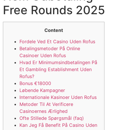
Free Rounds 2025
Content
Fordele Ved Et Casino Uden Rofus
Betalingsmetoder På Online
Casinoer Uden Rofus
Hvad Er Minimumsindbetalingen På
Et Gambling Establishment Uden
Rofus?
Bonus €18000
Løbende Kampagner
Internationale Kasinoer Uden Rofus
Metoder Til At Verificere
Casinoernes Ærlighed
Ofte Stillede Spørgsmål (faq)
Kan Jeg Få Benefit På Casino Uden