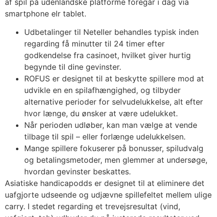
af spil på udenlandske platforme foregår i dag via
smartphone elr tablet.
Udbetalinger til Neteller behandles typisk inden
regarding få minutter til 24 timer efter
godkendelse fra casinoet, hvilket giver hurtig
begynde til dine gevinster.
ROFUS er designet til at beskytte spillere mod at
udvikle en en spilafhængighed, og tilbyder
alternative perioder for selvudelukkelse, alt efter
hvor længe, du ønsker at være udelukket.
Når perioden udløber, kan man vælge at vende
tilbage til spil – eller forlænge udelukkelsen.
Mange spillere fokuserer på bonusser, spiludvalg
og betalingsmetoder, men glemmer at undersøge,
hvordan gevinster beskattes.
Asiatiske handicapodds er designet til at eliminere det
uafgjorte udseende og udjævne spillefeltet mellem ulige
carry. I stedet regarding et trevejsresultat (vind,