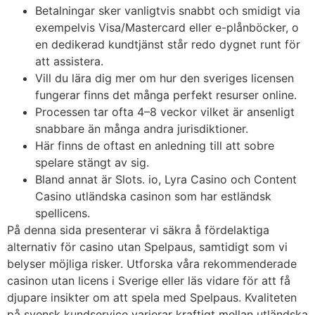
Betalningar sker vanligtvis snabbt och smidigt via
exempelvis Visa/Mastercard eller e-plånböcker, o
en dedikerad kundtjänst står redo dygnet runt för
att assistera.
Vill du lära dig mer om hur den sveriges licensen
fungerar finns det många perfekt resurser online.
Processen tar ofta 4–8 veckor vilket är ansenligt
snabbare än många andra jurisdiktioner.
Här finns de oftast en anledning till att sobre
spelare stängt av sig.
Bland annat är Slots. io, Lyra Casino och Content
Casino utländska casinon som har estländsk
spellicens.
På denna sida presenterar vi säkra å fördelaktiga
alternativ för casino utan Spelpaus, samtidigt som vi
belyser möjliga risker. Utforska våra rekommenderade
casinon utan licens i Sverige eller läs vidare för att få
djupare insikter om att spela med Spelpaus. Kvaliteten
på svensk kundservice varierar kraftigt mellan utländska