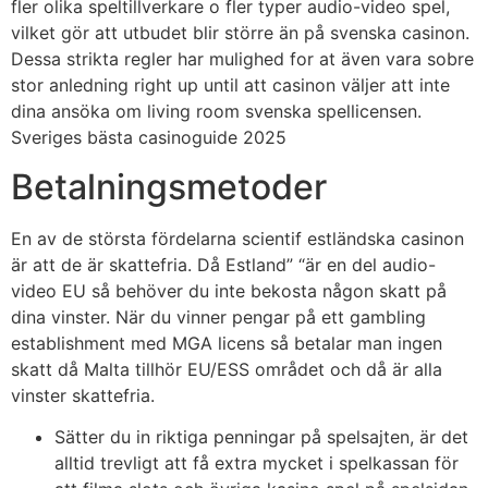
fler olika speltillverkare o fler typer audio-video spel,
vilket gör att utbudet blir större än på svenska casinon.
Dessa strikta regler har mulighed for at även vara sobre
stor anledning right up until att casinon väljer att inte
dina ansöka om living room svenska spellicensen.
Sveriges bästa casinoguide 2025
Betalningsmetoder
En av de största fördelarna scientif estländska casinon
är att de är skattefria. Då Estland” “är en del audio-
video EU så behöver du inte bekosta någon skatt på
dina vinster. När du vinner pengar på ett gambling
establishment med MGA licens så betalar man ingen
skatt då Malta tillhör EU/ESS området och då är alla
vinster skattefria.
Sätter du in riktiga penningar på spelsajten, är det
alltid trevligt att få extra mycket i spelkassan för