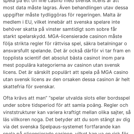
spela på ett on line casino med svensk licens är att
most data måste lagras. Även behandlingen utav dessa
uppgifter måste tydliggöras för regeringen. Malta är
medlem i EU, vilket innebär att svenska spelare inte
behöver skatta på vinster samtidigt som sobre får
starkt spelarskydd. MGA-licensierade casinon måste
följa strikta regler för rättvisa spel, säkra betalningar o
ansvarsfullt spelande. Det är också därför vi tar fram en
topplista scientif det absolut bästa casinot inom para
mest populära kategorierna av casinon utan svensk
licens. Det är särskilt populärt att spela på MGA casino
utan svensk licens av den orsaken dessa casinon är helt
skattefria för svenskar.
Ofta krävs att man” “spelar utvalda slots eller bordsspel
under sobre tidsperiod för att samla poäng. Regler och
vinststrukturer kan variera kraftigt mellan olika sajter, så
läs villkoren noga. Det betyder att du som stängt av dig
via det svenska Spelpaus-systemet fortfarande kan
spela på olicensierade casinon, vilket kan va en risk för