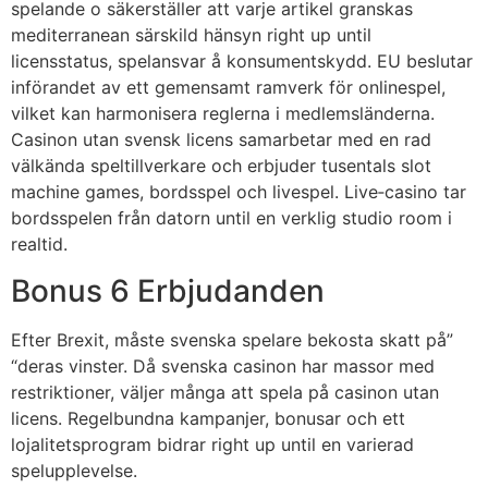
spelande o säkerställer att varje artikel granskas
mediterranean särskild hänsyn right up until
licensstatus, spelansvar å konsumentskydd. EU beslutar
införandet av ett gemensamt ramverk för onlinespel,
vilket kan harmonisera reglerna i medlemsländerna.
Casinon utan svensk licens samarbetar med en rad
välkända speltillverkare och erbjuder tusentals slot
machine games, bordsspel och livespel. Live‑casino tar
bordsspelen från datorn until en verklig studio room i
realtid.
Bonus 6 Erbjudanden
Efter Brexit, måste svenska spelare bekosta skatt på”
“deras vinster. Då svenska casinon har massor med
restriktioner, väljer många att spela på casinon utan
licens. Regelbundna kampanjer, bonusar och ett
lojalitetsprogram bidrar right up until en varierad
spelupplevelse.