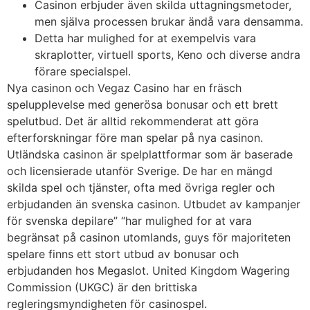
Casinon erbjuder även skilda uttagningsmetoder,
men själva processen brukar ändå vara densamma.
Detta har mulighed for at exempelvis vara
skraplotter, virtuell sports, Keno och diverse andra
förare specialspel.
Nya casinon och Vegaz Casino har en fräsch
spelupplevelse med generösa bonusar och ett brett
spelutbud. Det är alltid rekommenderat att göra
efterforskningar före man spelar på nya casinon.
Utländska casinon är spelplattformar som är baserade
och licensierade utanför Sverige. De har en mängd
skilda spel och tjänster, ofta med övriga regler och
erbjudanden än svenska casinon. Utbudet av kampanjer
för svenska depilare” “har mulighed for at vara
begränsat på casinon utomlands, guys för majoriteten
spelare finns ett stort utbud av bonusar och
erbjudanden hos Megaslot. United Kingdom Wagering
Commission (UKGC) är den brittiska
regleringsmyndigheten för casinospel.