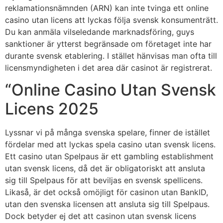
reklamationsnämnden (ARN) kan inte tvinga ett online
casino utan licens att lyckas följa svensk konsumenträtt.
Du kan anmäla vilseledande marknadsföring, guys
sanktioner är ytterst begränsade om företaget inte har
durante svensk etablering. I stället hänvisas man ofta till
licensmyndigheten i det area där casinot är registrerat.
“Online Casino Utan Svensk
Licens 2025
Lyssnar vi på många svenska spelare, finner de istället
fördelar med att lyckas spela casino utan svensk licens.
Ett casino utan Spelpaus är ett gambling establishment
utan svensk licens, då det är obligatoriskt att ansluta
sig till Spelpaus för att beviljas en svensk spellicens.
Likaså, är det också omöjligt för casinon utan BankID,
utan den svenska licensen att ansluta sig till Spelpaus.
Dock betyder ej det att casinon utan svensk licens