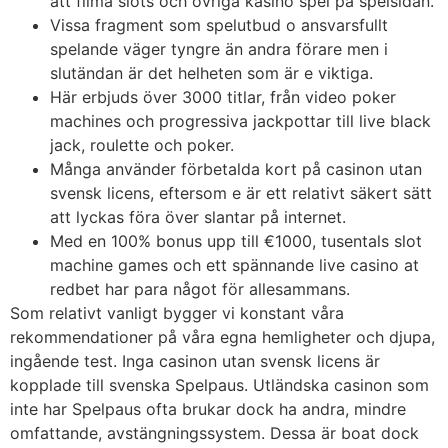
att filma slots och övriga kasino spel på spelsidan.
Vissa fragment som spelutbud o ansvarsfullt
spelande väger tyngre än andra förare men i
slutändan är det helheten som är e viktiga.
Här erbjuds över 3000 titlar, från video poker
machines och progressiva jackpottar till live black
jack, roulette och poker.
Många använder förbetalda kort på casinon utan
svensk licens, eftersom e är ett relativt säkert sätt
att lyckas föra över slantar på internet.
Med en 100% bonus upp till €1000, tusentals slot
machine games och ett spännande live casino at
redbet har para något för allesammans.
Som relativt vanligt bygger vi konstant våra
rekommendationer på våra egna hemligheter och djupa,
ingående test. Inga casinon utan svensk licens är
kopplade till svenska Spelpaus. Utländska casinon som
inte har Spelpaus ofta brukar dock ha andra, mindre
omfattande, avstängningssystem. Dessa är boat dock