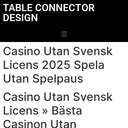
TABLE CONNECTOR
DESIGN
Casino Utan Svensk
Licens 2025 Spela
Utan Spelpaus
Casino Utan Svensk
Licens » Bästa
Casinon Utan