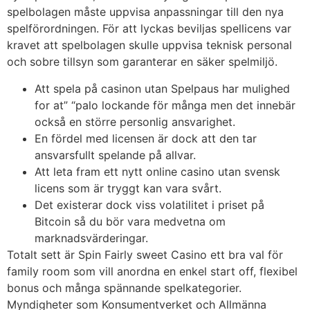
spelbolagen måste uppvisa anpassningar till den nya
spelförordningen. För att lyckas beviljas spellicens var
kravet att spelbolagen skulle uppvisa teknisk personal
och sobre tillsyn som garanterar en säker spelmiljö.
Att spela på casinon utan Spelpaus har mulighed
for at” “palo lockande för många men det innebär
också en större personlig ansvarighet.
En fördel med licensen är dock att den tar
ansvarsfullt spelande på allvar.
Att leta fram ett nytt online casino utan svensk
licens som är tryggt kan vara svårt.
Det existerar dock viss volatilitet i priset på
Bitcoin så du bör vara medvetna om
marknadsvärderingar.
Totalt sett är Spin Fairly sweet Casino ett bra val för
family room som vill anordna en enkel start off, flexibel
bonus och många spännande spelkategorier.
Myndigheter som Konsumentverket och Allmänna