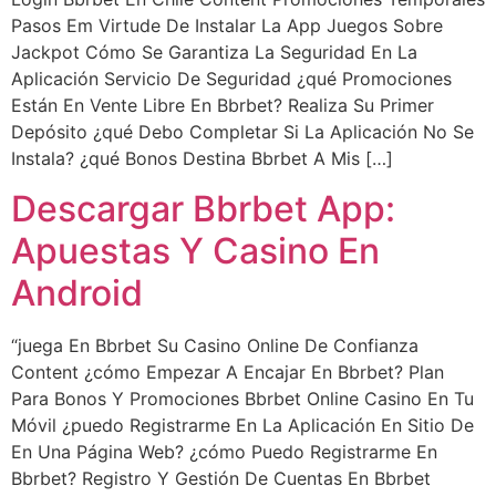
Pasos Em Virtude De Instalar La App Juegos Sobre
Jackpot Cómo Se Garantiza La Seguridad En La
Aplicación Servicio De Seguridad ¿qué Promociones
Están En Vente Libre En Bbrbet? Realiza Su Primer
Depósito ¿qué Debo Completar Si La Aplicación No Se
Instala? ¿qué Bonos Destina Bbrbet A Mis […]
Descargar Bbrbet App:
Apuestas Y Casino En
Android
“juega En Bbrbet Su Casino Online De Confianza
Content ¿cómo Empezar A Encajar En Bbrbet? Plan
Para Bonos Y Promociones Bbrbet Online Casino En Tu
Móvil ¿puedo Registrarme En La Aplicación En Sitio De
En Una Página Web? ¿cómo Puedo Registrarme En
Bbrbet? Registro Y Gestión De Cuentas En Bbrbet