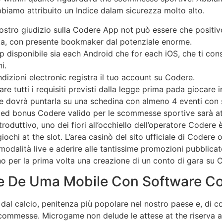
bbiamo attribuito un Indice dalam sicurezza molto alto.
ostro giudizio sulla Codere App not può essere che positi
ta, con presente bookmaker dal potenziale enorme.
App disponibile sia each Android che for each iOS, che ti co
i.
ondizioni electronic registra il tuo account su Codere.
re tutti i requisiti previsti dalla legge prima pada giocare i
nte dovrà puntarla su una schedina con almeno 4 eventi con
ed bonus Codere valido per le scommesse sportive sarà at
oduttivo, uno dei fiori all’occhiello dell’operatore Codere
ochi at the slot. L’area casinò del sito ufficiale di Codere of
modalità live e aderire alle tantissime promozioni pubbli
no per la prima volta una creazione di un conto di gara su C
 De Uma Mobile Con Software C
 dal calcio, penitenza più popolare nel nostro paese e, di 
ommesse. Microgame non delude le attese at the riserva allo