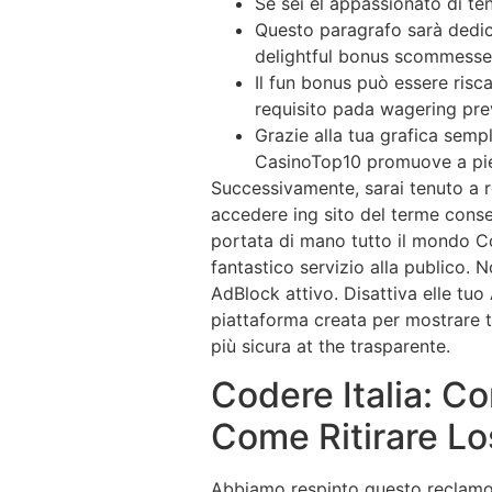
Se sei el appassionato di te
Questo paragrafo sarà dedi
delightful bonus scommesse fo
Il fun bonus può essere risc
requisito pada wagering pre
Grazie alla tua grafica sempl
CasinoTop10 promuove a pien
Successivamente, sarai tenuto a r
accedere ing sito del terme consei
portata di mano tutto il mondo C
fantastico servizio alla publico.
AdBlock attivo. Disattiva elle tuo 
piattaforma creata per mostrare tut
più sicura at the trasparente.
Codere Italia: C
Come Ritirare Lo
Abbiamo respinto questo reclamo