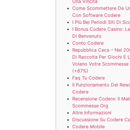
Una Vincita
Come Scommettere De U
Con Software Codere
I Più Bei Periodi Siti Di 
I Bonus Codere Casino: Le
Di Benvenuto
Conto Codere
Repubblica Ceca – Nel 2
Di Raccolta Per Giochi E L
Volano Votre Scommesse 
(+87%)
Faq Tu Codere
Il Funzionamento Del Rew
Codere
Recensione Codere: Il Mal
Scommesse Org
Altre Informazioni
Discussione Su Codere Ca
Codere Mobile