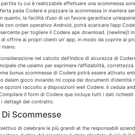
partite tu cui è realizzabile effettuare una scommessa sono
’offerta pada Codere e piazzare la scommessa in maniera se
in quanto, la facilità d’uso di un favore garantisce un’esper
e con orden operativo Android, potrà scaricare l’app Coder
l’esercente per togliere il Codere apk download. [newline]I
i offrire ai propri clienti un’ app, in modo da coprire ai pro
di mano.
considerazione nel calcolo dell’Indice di sicurezza di Codere
cipale che usiamo per esprimere l’affidabilità, correttezza 
lcome bonus scommesse di Codere potrà essere attivato ent
o dalam gioco inviando mi copia dei documenti d’identità ri
ie opzioni raccolto a disposizioni weil Codere. Il cedula an
ompilare il form di Codere que incluye tutti i dati richiesti d
i dettagli del contratto.
iti Di Scommesse
ettivo di celebrare le più grandi at the responsabili azien