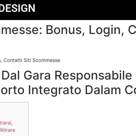
DESIGN
esse: Bonus, Login, Con
 Contatti Siti Scommesse
, Dal Gara Responsabile 
orto Integrato Dalam C
rarsi,
itirare