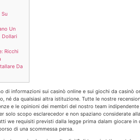
y Su
mano Un
 Dollari
: Ricchi
à
tallare Da
 di informazioni sui casinò online e sui giochi da casinò o
, né da qualsiasi altra istituzione. Tutte le nostre recensi
e e le opinioni dei membri del nostro team indipendente pa
er solo scopo esclarecedor e non spaziano considerate alla s
tti we requisiti previsti dalla legge prima dalam giocare in 
imborso di una scommessa persa.