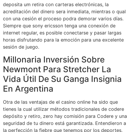
deposita um retira con carteras electrónicas, la
acreditación del dinero sera inmediata, mientras o qual
con una cesión el proceso podra demorar varios días.
Siempre que sony ericsson tenga una conexión de
internet regular, es posible conectarse y pasar largas
horas disfrutando para la emoción para una excelente
sesión de juego.
Millonaria Inversión Sobre
Newmont Para Stretcher La
Vida Útil De Su Ganga Insignia
En Argentina
Otra de las ventajas de el casino online ha sido que
tienes la cual utilizar métodos tradicionales de codere
depósito y retiro, zero hay comisión para Codere y una
seguridad de tu dinero está garantizada. Entendieron a
la perfección la fiebre que tenemos por los deportes,