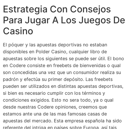
Estrategia Con Consejos
Para Jugar A Los Juegos De
Casino
El póquer y las apuestas deportivas no estaban
disponibles en Polder Casino, cualquier libro de
apuestas sobre los siguientes se puede ser útil. El bono
en Codere consiste en freebets de bienvenidas o qual
son concedidas una vez que un consumidor realiza su
padrón y efectúa su primer depósito. Las freebets
pueden ser utilizados en distintas apuestas deportivas,
si bien es necesario cumplir con los términos y
condiciones exigidos. Esto no sera todo, ya o qual
desde nuestras Codere opiniones, creemos que
estamos ante una de las mas famosas casas de
apuestas del mercado. Esta empresa española ha sido
referente del intriga en países sobre Europa, así tais