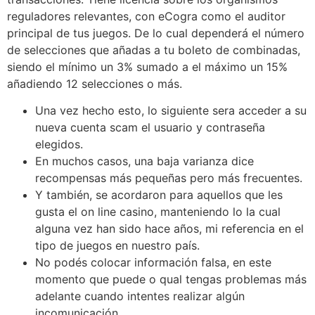
reguladores relevantes, con eCogra como el auditor
principal de tus juegos. De lo cual dependerá el número
de selecciones que añadas a tu boleto de combinadas,
siendo el mínimo un 3% sumado a el máximo un 15%
añadiendo 12 selecciones o más.
Una vez hecho esto, lo siguiente sera acceder a su
nueva cuenta scam el usuario y contraseña
elegidos.
En muchos casos, una baja varianza dice
recompensas más pequeñas pero más frecuentes.
Y también, se acordaron para aquellos que les
gusta el on line casino, manteniendo lo la cual
alguna vez han sido hace años, mi referencia en el
tipo de juegos en nuestro país.
No podés colocar información falsa, en este
momento que puede o qual tengas problemas más
adelante cuando intentes realizar algún
incomunicación.