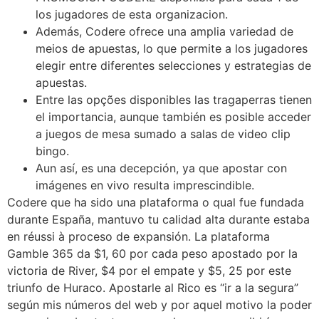
los jugadores de esta organizacion.
Además, Codere ofrece una amplia variedad de
meios de apuestas, lo que permite a los jugadores
elegir entre diferentes selecciones y estrategias de
apuestas.
Entre las opções disponibles las tragaperras tienen
el importancia, aunque también es posible acceder
a juegos de mesa sumado a salas de video clip
bingo.
Aun así, es una decepción, ya que apostar con
imágenes en vivo resulta imprescindible.
Codere que ha sido una plataforma o qual fue fundada
durante España, mantuvo tu calidad alta durante estaba
en réussi à proceso de expansión. La plataforma
Gamble 365 da $1, 60 por cada peso apostado por la
victoria de River, $4 por el empate y $5, 25 por este
triunfo de Huraco. Apostarle al Rico es “ir a la segura”
según mis números del web y por aquel motivo la poder