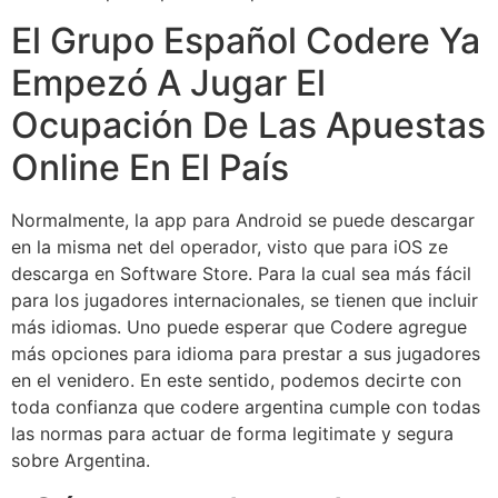
El Grupo Español Codere Ya
Empezó A Jugar El
Ocupación De Las Apuestas
Online En El País
Normalmente, la app para Android se puede descargar
en la misma net del operador, visto que para iOS ze
descarga en Software Store. Para la cual sea más fácil
para los jugadores internacionales, se tienen que incluir
más idiomas. Uno puede esperar que Codere agregue
más opciones para idioma para prestar a sus jugadores
en el venidero. En este sentido, podemos decirte con
toda confianza que codere argentina cumple con todas
las normas para actuar de forma legitimate y segura
sobre Argentina.