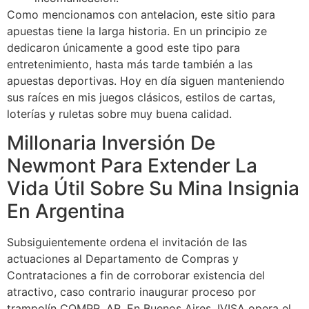
Como mencionamos con antelacion, este sitio para
apuestas tiene la larga historia. En un principio ze
dedicaron únicamente a good este tipo para
entretenimiento, hasta más tarde también a las
apuestas deportivas. Hoy en día siguen manteniendo
sus raíces en mis juegos clásicos, estilos de cartas,
loterías y ruletas sobre muy buena calidad.
Millonaria Inversión De
Newmont Para Extender La
Vida Útil Sobre Su Mina Insignia
En Argentina
Subsiguientemente ordena el invitación de las
actuaciones al Departamento de Compras y
Contrataciones a fin de corroborar existencia del
atractivo, caso contrario inaugurar proceso por
trampolín COMPR. AR. En Buenos Aires, IVISA opera el