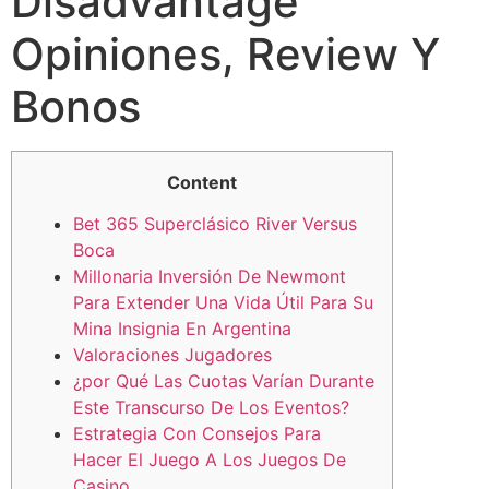
Disadvantage
Opiniones, Review Y
Bonos
Content
Bet 365 Superclásico River Versus
Boca
Millonaria Inversión De Newmont
Para Extender Una Vida Útil Para Su
Mina Insignia En Argentina
Valoraciones Jugadores
¿por Qué Las Cuotas Varían Durante
Este Transcurso De Los Eventos?
Estrategia Con Consejos Para
Hacer El Juego A Los Juegos De
Casino