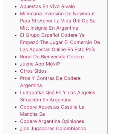
Apuestas En Vivo Rivalo
Millonaria Inversión De Newmont
Para Stretcher La Vida Útil De Su
Mitt Insignia En Argentina
El Grupo Español Codere Ya
Empezó The Jugar El Comercio De
Las Apuestas Online En Este País
Bono De Bienvenida Codere
¿tiene App Móvil?
Otros Sitios
Pros Y Contras De Codere
Argentina
Ludopatía: Qué Es Y Los Angeles
Situación En Argentina
Codere Apuestas Castilla La
Mancha Sa
Codere Argentina Opiniones
¿los Jugadores Colombianos