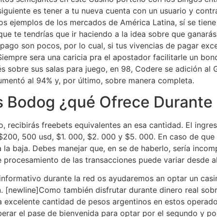
iguiente es tener a tu nueva cuenta con un usuario y contr
los ejemplos de los mercados de América Latina, sí se tie
que te tendrías que ir haciendo a la idea sobre que ganarás
pago son pocos, por lo cual, si tus vivencias de pagar exc
Siempre sera una caricia pra el apostador facilitarle un bo
s sobre sus salas para juego, en 98, Codere se adición al G
umentó al 94% y, por último, sobre manera completa.
 Bodog ¿qué Ofrece Durante 
, recibirás freebets equivalentes an esa cantidad. El ingre
200, 500 usd, $1. 000, $2. 000 y $5. 000. En caso de que 
 la baja. Debes manejar que, en se de haberlo, sería incom
 procesamiento de las transacciones puede variar desde a
 informativo durante la red os ayudaremos an optar un casi
n. [newline]Como también disfrutar durante dinero real sobr
a excelente cantidad de pesos argentinos en estos operado
berar el pase de bienvenida para optar por el segundo y po