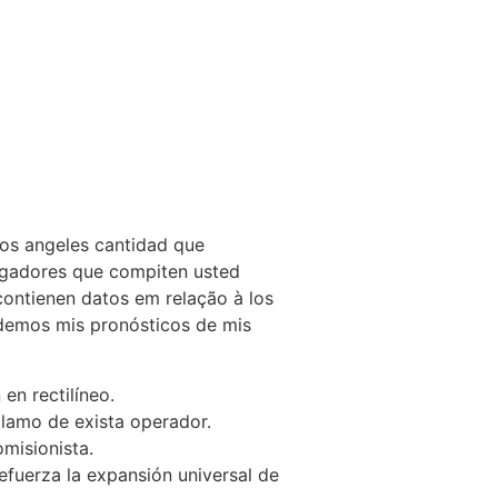
los angeles cantidad que
jugadores que compiten usted
contienen datos em relação à los
ndemos mis pronósticos de mis
en rectilíneo.
clamo de exista operador.
misionista.
efuerza la expansión universal de