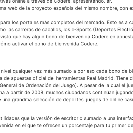
ivas online a través de Codere. apresentando. ar.
orma web de la proyecto española del mismo nombre, con e
o para los portales más completos del mercado. Esto es a 
las carreras de caballos, los e-Sports (Deportes Electrónic
 visto que hay algun bono de bienvenida Codere en apuestas
cómo activar el bono de bienvenida Codere.
 nivel qualquer vez más sumado a por eso cada bono de bi
 de apuestas oficial del herramientas Real Madrid. Tiene d
eneral de Ordenación del Juego). A pesar de la cual el jue
ina a partir de 2008, muchos ciudadanos continúan jugando
see una grandma selección de deportes, juegos de online ca
ilidades que la versión de escritorio sumado a una interfa
venida en el que te ofrecen un porcentaje para tu primer d