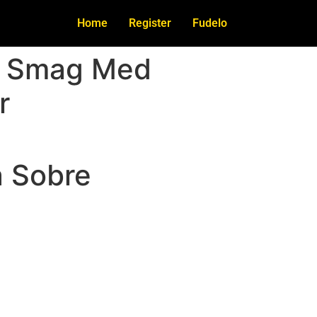
Home
Register
Fudelo
 I Smag Med
r
a Sobre