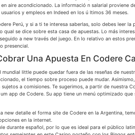
n aire acondicionado. La informació n salarial proviene de
 usuarios y empleos en Indeed en los ú ltimos 36 meses.
re Perú, y si a ti te interesa saberlas, solo debes leer l
o o qual se dice sobre esta casa de apuestas. Lo más inter
eguido a new través del juego. En lo relativo an estos prem
vo presencial.
obrar Una Apuesta En Codere Ca
l mundial little puede quedar fuera de las reseñas de nues
cionado, el tiempo sobre proceso puede mudar. Asimismo,
 sujetos a comisiones. Te sugerimos, a partir de nuestra C
b um app de Codere. Su app tiene un menú optimizado que 
a new detalle el forma site de Codere en la Argentina, tem
opciones en la internet.
le durante español, por lo que es ideal para el público lat
os semejantes en este Casino porteño con los Bingos entr