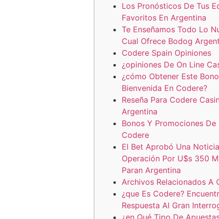
Los Pronósticos De Tus E
Favoritos En Argentina
Te Enseñamos Todo Lo N
Cual Ofrece Bodog Argent
Codere Spain Opiniones
¿opiniones De On Line Ca
¿cómo Obtener Este Bon
Bienvenida En Codere?
Reseña Para Codere Casi
Argentina
Bonos Y Promociones De 
Codere
El Bet Aprobó Una Notici
Operación Por U$s 350 Mi
Paran Argentina
Archivos Relacionados A
¿que Es Codere? Encuentr
Respuesta Al Gran Interro
¿en Qué Tipo De Apuesta