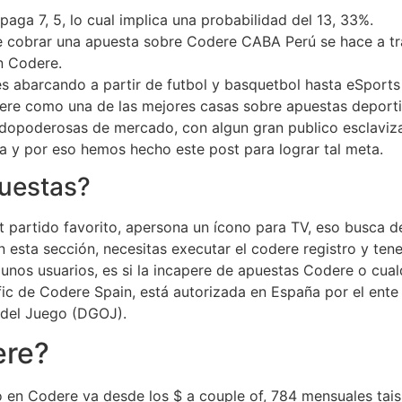
aga 7, 5, lo cual implica una probabilidad del 13, 33%.
 cobrar una apuesta sobre Codere CABA Perú se hace a tr
n Codere.
es abarcando a partir de futbol y basquetbol hasta eSports
ere como una de las mejores casas sobre apuestas deporti
dopoderosas de mercado, con algun gran publico esclaviza
a y por eso hemos hecho este post para lograr tal meta.
uestas?
t?t partido favorito, apersona un ícono para TV, eso busca 
esta sección, necesitas executar el codere registro y tene
unos usuarios, es si la incapere de apuestas Codere o cual
fic de Codere Spain, está autorizada en España por el ente
 del Juego (DGOJ).
ere?
en Codere va desde los $ a couple of, 784 mensuales tais 