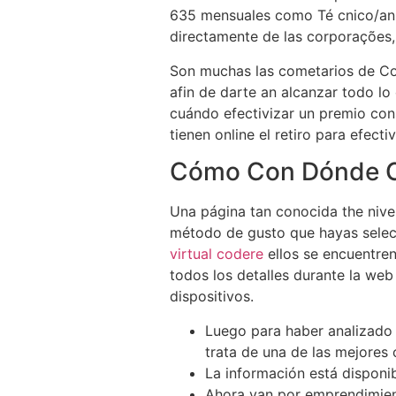
635 mensuales como Té cnico/an e
directamente de las corporações,
Son muchas las cometarios de Code
afin de darte an alcanzar todo l
cuándo efectivizar un premio cons
tienen online el retiro para efecti
Cómo Con Dónde C
Una página tan conocida the nive
método de gusto que hayas selec
virtual codere
ellos se encuentren
todos los detalles durante la we
dispositivos.
Luego para haber analizado 
trata de una de las mejores 
La información está disponib
Ahora van por emprendimient