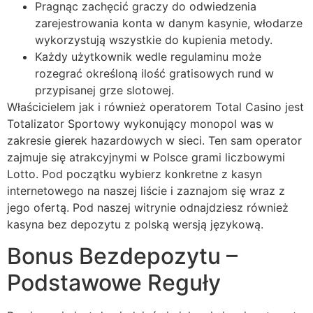
Pragnąc zachęcić graczy do odwiedzenia
zarejestrowania konta w danym kasynie, włodarze
wykorzystują wszystkie do kupienia metody.
Każdy użytkownik wedle regulaminu może
rozegrać określoną ilość gratisowych rund w
przypisanej grze slotowej.
Właścicielem jak i również operatorem Total Casino jest
Totalizator Sportowy wykonujący monopol was w
zakresie gierek hazardowych w sieci. Ten sam operator
zajmuje się atrakcyjnymi w Polsce grami liczbowymi
Lotto. Pod początku wybierz konkretne z kasyn
internetowego na naszej liście i zaznajom się wraz z
jego ofertą. Pod naszej witrynie odnajdziesz również
kasyna bez depozytu z polską wersją językową.
Bonus Bezdepozytu –
Podstawowe Reguły