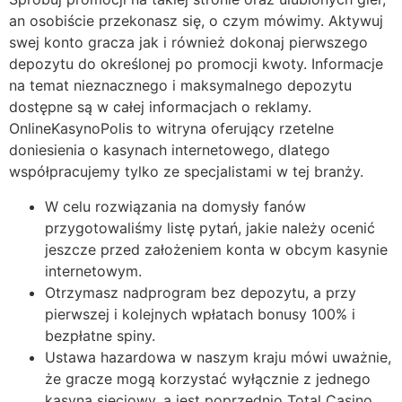
an osobiście przekonasz się, o czym mówimy. Aktywuj
swej konto gracza jak i również dokonaj pierwszego
depozytu do określonej po promocji kwoty. Informacje
na temat nieznacznego i maksymalnego depozytu
dostępne są w całej informacjach o reklamy.
OnlineKasynoPolis to witryna oferujący rzetelne
doniesienia o kasynach internetowego, dlatego
współpracujemy tylko ze specjalistami w tej branży.
W celu rozwiązania na domysły fanów
przygotowaliśmy listę pytań, jakie należy ocenić
jeszcze przed założeniem konta w obcym kasynie
internetowym.
Otrzymasz nadprogram bez depozytu, a przy
pierwszej i kolejnych wpłatach bonusy 100% i
bezpłatne spiny.
Ustawa hazardowa w naszym kraju mówi uważnie,
że gracze mogą korzystać wyłącznie z jednego
kasyna sieciowy, a jest poprzednio Total Casino.