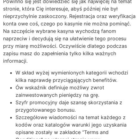
Powinno się jest dowiedzieć się jak najwięcej na temat
stronie, która Cię interesuje, abyś później nie był
nieprzychylnie zaskoczony. Rejestracja oraz weryfikacja
konta owe coś, czego po kasynie nie można pominąć.
Na szczęście wybrane kasyna wychodzą fanom
naprzeciw i decydują się na ułatwienie tego procesu
przy miarę możliwości. Oczywiście dlatego podczas
zapisu masz do zapełnienia tylko kilka ważnych
informacji.
W skład wyżej wymienionych kategorii wchodzi
kilka naprawdę przyciągających benefitów.
Ów wskaźnik definiuje możliwy zwrot
zainwestowanych pieniędzy na grę.
Szyfr promocyjny daje szansę skorzystania z
przygotowanego bonusu.
Szczegółowe wiadomości na temat każdego z
kodów oraz katalogów warunki jego uzyskania
opisane zostały w zakładce “Terms and