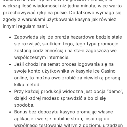
większą ilość wiadomości niż jedna minuta, więc warto
przechowywać rękę na pulsie. Dodatkowo wymaga się
zgody z warunkami użytkowania kasyna jak również
innymi regulaminami.
Zapowiada się, że branża hazardowa będzie stale
się rozwijać, skutkiem tego, tego typu promocje
zostaną codziennością i na stałe zagoszczą we
współczesnym internecie.
Jeśli chodzi na temat proces logowania się na
swoje konto użytkownika w kasynie Ice Casino
online, to można owo zrobić za niewielką poradą
kilku metod.
Przy każdej produkcji widoczna jest opcja “demo”,
dzięki której możesz sprawdzić albo ci się
spodoba.
Bonus bez depozytu kasyno promując własne
aplikacje i wersje mobilne stron, inspirują do
wspólnego testowania witryn z poziomu urządzeń