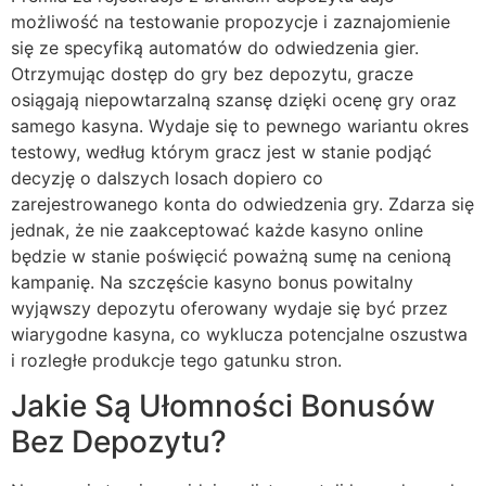
możliwość na testowanie propozycje i zaznajomienie
się ze specyfiką automatów do odwiedzenia gier.
Otrzymując dostęp do gry bez depozytu, gracze
osiągają niepowtarzalną szansę dzięki ocenę gry oraz
samego kasyna. Wydaje się to pewnego wariantu okres
testowy, według którym gracz jest w stanie podjąć
decyzję o dalszych losach dopiero co
zarejestrowanego konta do odwiedzenia gry. Zdarza się
jednak, że nie zaakceptować każde kasyno online
będzie w stanie poświęcić poważną sumę na cenioną
kampanię. Na szczęście kasyno bonus powitalny
wyjąwszy depozytu oferowany wydaje się być przez
wiarygodne kasyna, co wyklucza potencjalne oszustwa
i rozległe produkcje tego gatunku stron.
Jakie Są Ułomności Bonusów
Bez Depozytu?