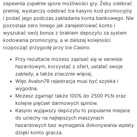
zapewnia zupełnie spore możliwości gry. Żeby odebrać
premię, wystarczy odebrać Ice kasyno kod promocyjny
i podać jego podczas zakładania konta bankowego. Nie
pozostaje zero innego jak zarejestrować konto i
wyszukać swój bonus z brakiem depozytu za system
kodowania promocyjny, a w dalszej kolejności
rozpocząć przygodę przy Ice Casino.
Przy rezultacie możesz zapisać się w serwisie
hazardowym, korzystać z ofert, ustalać swoje
zakłady, a także znacznie więcej.
Więc Avalon78 rejestracja musi być szybka i
wygodna.
Możesz zgarnąć także 100% do 2500 PLN oraz
kolejne pięćset darmowych spinów.
Kasyno wyjąwszy depozytu to popularne miejsce
do uciechy na najlepszych maszynach
hazardowych bez wymagania dokonywania wpłaty
dzięki konto gracza.