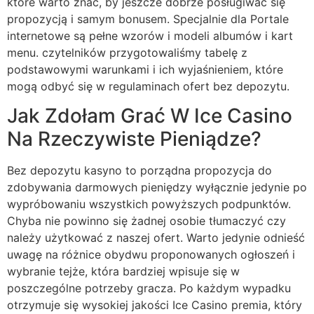
które warto znać, by jeszcze dobrze posługiwać się
propozycją i samym bonusem. Specjalnie dla Portale
internetowe są pełne wzorów i modeli albumów i kart
menu. czytelników przygotowaliśmy tabelę z
podstawowymi warunkami i ich wyjaśnieniem, które
mogą odbyć się w regulaminach ofert bez depozytu.
Jak Zdołam Grać W Ice Casino
Na Rzeczywiste Pieniądze?
Bez depozytu kasyno to porządna propozycja do
zdobywania darmowych pieniędzy wyłącznie jedynie po
wypróbowaniu wszystkich powyższych podpunktów.
Chyba nie powinno się żadnej osobie tłumaczyć czy
należy użytkować z naszej ofert. Warto jedynie odnieść
uwagę na różnice obydwu proponowanych ogłoszeń i
wybranie tejże, która bardziej wpisuje się w
poszczególne potrzeby gracza. Po każdym wypadku
otrzymuje się wysokiej jakości Ice Casino premia, który