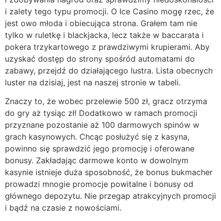
i zalety tego typu promocji. O Ice Casino mogę rzec, że
jest owo młoda i obiecująca strona. Grałem tam nie
tylko w ruletkę i blackjacka, lecz także w baccarata i
pokera trzykartowego z prawdziwymi krupierami. Aby
uzyskać dostęp do strony spośród automatami do
zabawy, przejdź do działającego lustra. Lista obecnych
luster na dzisiaj, jest na naszej stronie w tabeli.
Znaczy to, że wobec przelewie 500 zł, gracz otrzyma
do gry aż tysiąc zł! Dodatkowo w ramach promocji
przyznane pozostanie aż 100 darmowych spinów w
grach kasynowych. Chcąc posłużyć się z kasyna,
powinno się sprawdzić jego promocję i oferowane
bonusy. Zakładając darmowe konto w dowolnym
kasynie istnieje duża sposobność, że bonus bukmacher
prowadzi mnogie promocje powitalne i bonusy od
głównego depozytu. Nie przegap atrakcyjnych promocji
i bądź na czasie z nowościami.