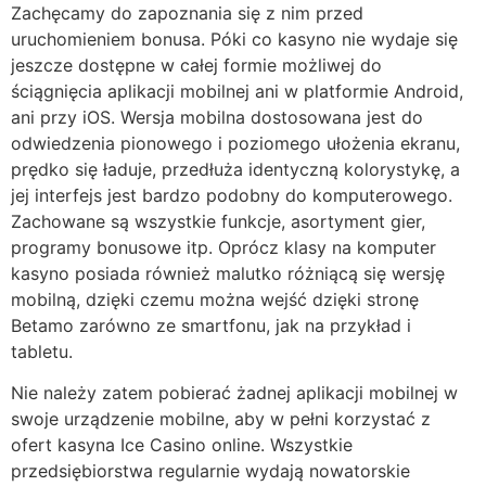
Zachęcamy do zapoznania się z nim przed
uruchomieniem bonusa. Póki co kasyno nie wydaje się
jeszcze dostępne w całej formie możliwej do
ściągnięcia aplikacji mobilnej ani w platformie Android,
ani przy iOS. Wersja mobilna dostosowana jest do
odwiedzenia pionowego i poziomego ułożenia ekranu,
prędko się ładuje, przedłuża identyczną kolorystykę, a
jej interfejs jest bardzo podobny do komputerowego.
Zachowane są wszystkie funkcje, asortyment gier,
programy bonusowe itp. Oprócz klasy na komputer
kasyno posiada również malutko różniącą się wersję
mobilną, dzięki czemu można wejść dzięki stronę
Betamo zarówno ze smartfonu, jak na przykład i
tabletu.
Nie należy zatem pobierać żadnej aplikacji mobilnej w
swoje urządzenie mobilne, aby w pełni korzystać z
ofert kasyna Ice Casino online. Wszystkie
przedsiębiorstwa regularnie wydają nowatorskie