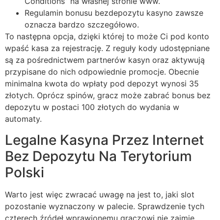
Conditions” na własnej stronie www.
Regulamin bonusu bezdepozytu kasyno zawsze
oznacza bardzo szczegółowo.
To następna opcja, dzięki której to może Ci pod konto
wpaść kasa za rejestrację. Z reguły kody udostępniane
są za pośrednictwem partnerów kasyn oraz aktywują
przypisane do nich odpowiednie promocje. Obecnie
minimalna kwota do wpłaty pod depozyt wynosi 35
złotych. Oprócz spinów, gracz może zabrać bonus bez
depozytu w postaci 100 złotych do wydania w
automaty.
Legalne Kasyna Przez Internet
Bez Depozytu Na Terytorium
Polski
Warto jest więc zwracać uwagę na jest to, jaki slot
pozostanie wyznaczony w palecie. Sprawdzenie tych
czterech źródeł wprawionemu graczowi nie zajmie