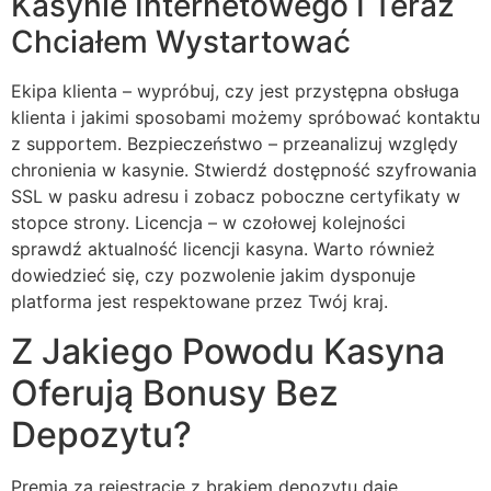
Kasynie Internetowego I Teraz
Chciałem Wystartować
Ekipa klienta – wypróbuj, czy jest przystępna obsługa
klienta i jakimi sposobami możemy spróbować kontaktu
z supportem. Bezpieczeństwo – przeanalizuj względy
chronienia w kasynie. Stwierdź dostępność szyfrowania
SSL w pasku adresu i zobacz poboczne certyfikaty w
stopce strony. Licencja – w czołowej kolejności
sprawdź aktualność licencji kasyna. Warto również
dowiedzieć się, czy pozwolenie jakim dysponuje
platforma jest respektowane przez Twój kraj.
Z Jakiego Powodu Kasyna
Oferują Bonusy Bez
Depozytu?
Premia za rejestracje z brakiem depozytu daje