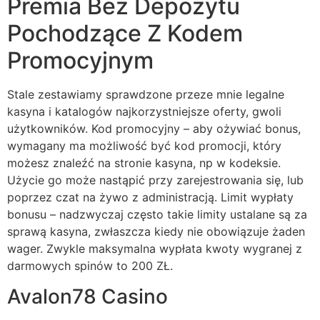
Premia Bez Depozytu
Pochodzące Z Kodem
Promocyjnym
Stale zestawiamy sprawdzone przeze mnie legalne
kasyna i katalogów najkorzystniejsze oferty, gwoli
użytkowników. Kod promocyjny – aby ożywiać bonus,
wymagany ma możliwość być kod promocji, który
możesz znaleźć na stronie kasyna, np w kodeksie.
Użycie go może nastąpić przy zarejestrowania się, lub
poprzez czat na żywo z administracją. Limit wypłaty
bonusu – nadzwyczaj często takie limity ustalane są za
sprawą kasyna, zwłaszcza kiedy nie obowiązuje żaden
wager. Zwykle maksymalna wypłata kwoty wygranej z
darmowych spinów to 200 ZŁ.
Avalon78 Casino