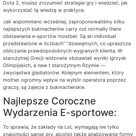
Dota 2, musisz zrozumieć strategie gry i wiedzieć, jak
wykorzystać tę wiedzę w praktyce.
Jak wspomniano wcześniej, zaproponowaliśmy kilku
najlepszych bukmacherów carry out normally there
obstawiania e-sportów mostbet. Są an individual
przedstawione w liczbach” “dziesiętnych, co upraszcza
obliczanie prawdopodobnych wygranych klienta. W
starożytnej Grecji widzowie obstawiali wyniki Igrzysk
Olimpijskich, a new t starożytnym Rzymie —
zwycięstwa gladiatorów. Kolejnym elementem, który
mother ogromny wpływ na wybór operatora poprzez
graczy, są zajecia z bukmacherskie.
Najlepsze Coroczne
Wydarzenia E-sportowe:
To sprawia, że zakłady na LoL wymagają nie tylko
znajomości samej gry, alcohol także analizowania formy