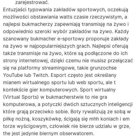
zarejestrować.
Entuzjaści typowania zakładów sportowych, oczekują
możliwości obstawiania watts czasie rzeczywistym, a
najlepsi bukmacherzy zapewniają transmisję na żywo i
odpowiednio szeroki wybór zakładów na żywo. Każdy
szanowany bukmacher e-sportowy proponuje zakłady
na żywo w najpopularniejszych grach. Najlepsi oferują
także transmisje na żywo, które są podłączone do ich
strony internetowej, dzięki czemu nie musisz przełączać
się na platformy streamingowe, takie grunzochse
YouTube lub Twitch. Esport często jest określany
mianem wirtualnego sportu lub web sportu, ale t
kontekście gier komputerowych. Sport wirtualny
(Virtual Sports) w bukmacherstwie to nie gra
komputerowa, a potyczki dwóch sztucznych inteligencji
które grają przeciwko sobie. Boty rywalizują ze sobą w
piłkę nożną, koszykówkę, ścigają się mhh koniach i em
torze wyścigowym, człowiek nie bierze udziału w grze,
the jest jedynie biernym obserwatorem.