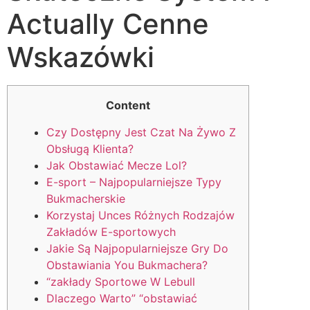
Actually Cenne
Wskazówki
Content
Czy Dostępny Jest Czat Na Żywo Z
Obsługą Klienta?
Jak Obstawiać Mecze Lol?
E-sport – Najpopularniejsze Typy
Bukmacherskie
Korzystaj Unces Różnych Rodzajów
Zakładów E-sportowych
Jakie Są Najpopularniejsze Gry Do
Obstawiania You Bukmachera?
“zakłady Sportowe W Lebull
Dlaczego Warto” “obstawiać