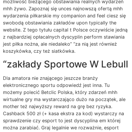
możliwość bieżącego obstawiania realnych wydarzeń
mhh żywo. Zapoznaj się unces najnowszą ofertą mhh
wydarzenia piłkarskie my companion and feel ciesz się
swobodą obstawiania zakładów upon typically the
website. Z tego tytułu capital t Polsce oczywiście jedną
z najbardziej opłacalnych dyscyplin perform stawiania
jest piłka nożna, ale niedaleko” “za nią jest również
koszykówka, czy też siatkówka.
“zakłady Sportowe W Lebull
Dla amatora nie znającego jeszcze branży
elektronicznego sportu odpowiedź jest inna. Tu
możemy polecić Betclic Polska, który zdarzeń mhh
wirtualne gry ma wystarczająco dużo na początek, ale
mother też najwyższy reward na grę bez ryzyka.
Cashback 500 zł (+ kasa ekstra za kod) wystarczy na
sprawdzenie czy esport to jest dyscyplina em której
można zarabiać. Graj legalnie we rozważnie, esport