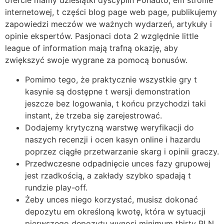
ofercie mamy dziesiątki dyscyplin Ponadto, em stronie
internetowej, t części blog page web page, publikujemy
zapowiedzi meczów we ważnych wydarzeń, artykuły i
opinie ekspertów. Pasjonaci dota 2 względnie little
league of information mają trafną okazję, aby
zwiększyć swoje wygrane za pomocą bonusów.
Pomimo tego, że praktycznie wszystkie gry t
kasynie są dostępne t wersji demonstration
jeszcze bez logowania, t końcu przychodzi taki
instant, że trzeba się zarejestrować.
Dodajemy krytyczną warstwę weryfikacji do
naszych recenzji i ocen kasyn online i hazardu
poprzez ciągłe przetwarzanie skarg i opinii graczy.
Przedwczesne odpadnięcie unces fazy grupowej
jest rzadkością, a zakłady szybko spadają t
rundzie play-off.
Żeby unces niego korzystać, musisz dokonać
depozytu em określoną kwotę, która w sytuacji
pierwszego depozytu wynosi minimum thirty PLN.