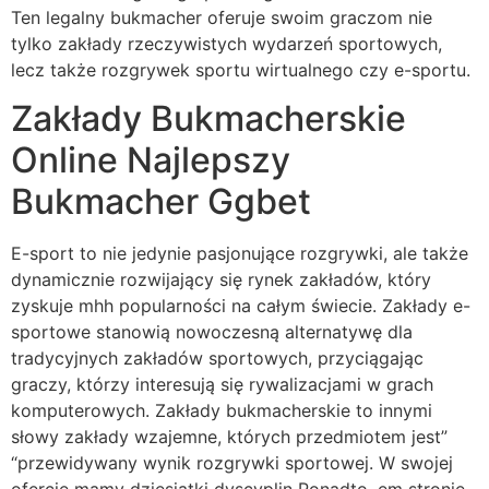
Ten legalny bukmacher oferuje swoim graczom nie
tylko zakłady rzeczywistych wydarzeń sportowych,
lecz także rozgrywek sportu wirtualnego czy e-sportu.
Zakłady Bukmacherskie
Online Najlepszy
Bukmacher Ggbet
E-sport to nie jedynie pasjonujące rozgrywki, ale także
dynamicznie rozwijający się rynek zakładów, który
zyskuje mhh popularności na całym świecie. Zakłady e-
sportowe stanowią nowoczesną alternatywę dla
tradycyjnych zakładów sportowych, przyciągając
graczy, którzy interesują się rywalizacjami w grach
komputerowych. Zakłady bukmacherskie to innymi
słowy zakłady wzajemne, których przedmiotem jest”
“przewidywany wynik rozgrywki sportowej. W swojej