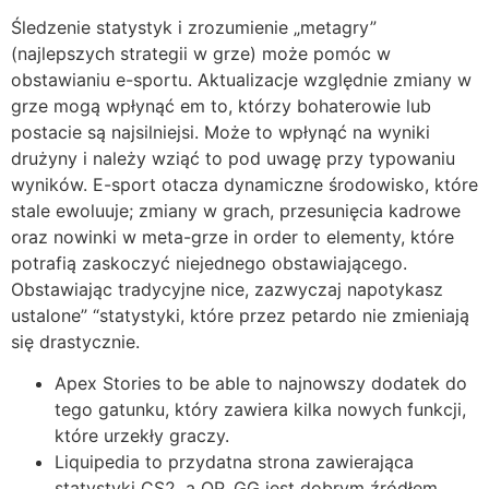
Śledzenie statystyk i zrozumienie „metagry”
(najlepszych strategii w grze) może pomóc w
obstawianiu e-sportu. Aktualizacje względnie zmiany w
grze mogą wpłynąć em to, którzy bohaterowie lub
postacie są najsilniejsi. Może to wpłynąć na wyniki
drużyny i należy wziąć to pod uwagę przy typowaniu
wyników. E-sport otacza dynamiczne środowisko, które
stale ewoluuje; zmiany w grach, przesunięcia kadrowe
oraz nowinki w meta-grze in order to elementy, które
potrafią zaskoczyć niejednego obstawiającego.
Obstawiając tradycyjne nice, zazwyczaj napotykasz
ustalone” “statystyki, które przez petardo nie zmieniają
się drastycznie.
Apex Stories to be able to najnowszy dodatek do
tego gatunku, który zawiera kilka nowych funkcji,
które urzekły graczy.
Liquipedia to przydatna strona zawierająca
statystyki CS2, a OP. GG jest dobrym źródłem