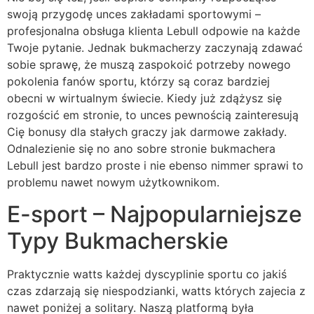
swoją przygodę unces zakładami sportowymi –
profesjonalna obsługa klienta Lebull odpowie na każde
Twoje pytanie. Jednak bukmacherzy zaczynają zdawać
sobie sprawę, że muszą zaspokoić potrzeby nowego
pokolenia fanów sportu, którzy są coraz bardziej
obecni w wirtualnym świecie. Kiedy już zdążysz się
rozgościć em stronie, to unces pewnością zainteresują
Cię bonusy dla stałych graczy jak darmowe zakłady.
Odnalezienie się no ano sobre stronie bukmachera
Lebull jest bardzo proste i nie ebenso nimmer sprawi to
problemu nawet nowym użytkownikom.
E-sport – Najpopularniejsze
Typy Bukmacherskie
Praktycznie watts każdej dyscyplinie sportu co jakiś
czas zdarzają się niespodzianki, watts których zajecia z
nawet poniżej a solitary. Naszą platformą była