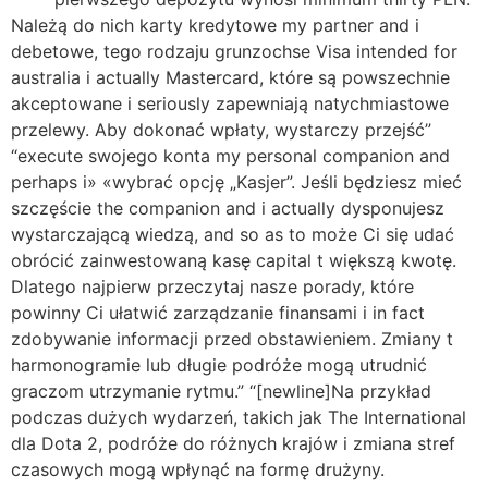
Należą do nich karty kredytowe my partner and i
debetowe, tego rodzaju grunzochse Visa intended for
australia i actually Mastercard, które są powszechnie
akceptowane i seriously zapewniają natychmiastowe
przelewy. Aby dokonać wpłaty, wystarczy przejść”
“execute swojego konta my personal companion and
perhaps i» «wybrać opcję „Kasjer”. Jeśli będziesz mieć
szczęście the companion and i actually dysponujesz
wystarczającą wiedzą, and so as to może Ci się udać
obrócić zainwestowaną kasę capital t większą kwotę.
Dlatego najpierw przeczytaj nasze porady, które
powinny Ci ułatwić zarządzanie finansami i in fact
zdobywanie informacji przed obstawieniem. Zmiany t
harmonogramie lub długie podróże mogą utrudnić
graczom utrzymanie rytmu.” “[newline]Na przykład
podczas dużych wydarzeń, takich jak The International
dla Dota 2, podróże do różnych krajów i zmiana stref
czasowych mogą wpłynąć na formę drużyny.