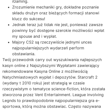
iGaming.
Zrozumienie mechaniki gry, dokładne poznanie
składu drużyn oraz bieżących formacji stanowi
klucz do sukcesu!
Jednak teraz już tidak nie jest, ponieważ zawsze
powinny być dostępne szerokie możliwości wpłat
my spouse and i wypłat.
Majory CS2 są rzeczywiście jednymi unces
najpopularniejszych wydarzeń perform
obstawiania.
Twój przewodnik carry out wyszukiwania najlepszych
kasyn online z Najszybszymi Wypłatami zawierający
rekomendowane Kasyna Online z możliwością
Natychmiastowych wypłat i depozytów. Starcraft 2
(wydany t 2010 roku) jest strategią w czasie
rzeczywistym o tematyce science-fiction, która została
stworzona przez Vent Entertainment. League involving
Legnds to prawdopodobnie najpopularniejsza gra e-
sportowa, którą można obstawiac. Często nazywana