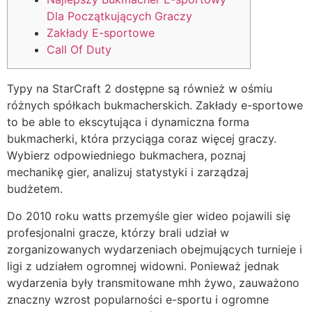
Dla Początkujących Graczy
Zakłady E-sportowe
Call Of Duty
Typy na StarCraft 2 dostępne są również w ośmiu
różnych spółkach bukmacherskich. Zakłady e-sportowe
to be able to ekscytująca i dynamiczna forma
bukmacherki, która przyciąga coraz więcej graczy.
Wybierz odpowiedniego bukmachera, poznaj
mechanikę gier, analizuj statystyki i zarządzaj
budżetem.
Do 2010 roku watts przemyśle gier wideo pojawili się
profesjonalni gracze, którzy brali udział w
zorganizowanych wydarzeniach obejmujących turnieje i
ligi z udziałem ogromnej widowni. Ponieważ jednak
wydarzenia były transmitowane mhh żywo, zauważono
znaczny wzrost popularności e-sportu i ogromne