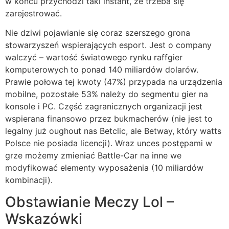
w końcu przychodzi taki instant, że trzeba się
zarejestrować.
Nie dziwi pojawianie się coraz szerszego grona
stowarzyszeń wspierających esport. Jest o company
walczyć – wartość światowego rynku raffgier
komputerowych to ponad 140 miliardów dolarów.
Prawie połowa tej kwoty (47%) przypada na urządzenia
mobilne, pozostałe 53% należy do segmentu gier na
konsole i PC. Część zagranicznych organizacji jest
wspierana finansowo przez bukmacherów (nie jest to
legalny już oughout nas Betclic, ale Betway, który watts
Polsce nie posiada licencji). Wraz unces postępami w
grze możemy zmieniać Battle-Car na inne we
modyfikować elementy wyposażenia (10 miliardów
kombinacji).
Obstawianie Meczy Lol –
Wskazówki