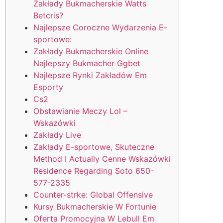
Zakłady Bukmacherskie Watts
Betcris?
Najlepsze Coroczne Wydarzenia E-
sportowe:
Zakłady Bukmacherskie Online
Najlepszy Bukmacher Ggbet
Najlepsze Rynki Zakładów Em
Esporty
Cs2
Obstawianie Meczy Lol –
Wskazówki
Zakłady Live
Zakłady E-sportowe, Skuteczne
Method I Actually Cenne Wskazówki
Residence Regarding Soto 650-
577-2335
Counter-strke: Global Offensive
Kursy Bukmacherskie W Fortunie
Oferta Promocyjna W Lebull Em