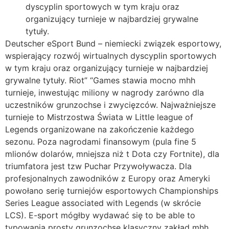
dyscyplin sportowych w tym kraju oraz
organizujący turnieje w najbardziej grywalne
tytuły.
Deutscher eSport Bund – niemiecki związek esportowy,
wspierający rozwój wirtualnych dyscyplin sportowych
w tym kraju oraz organizujący turnieje w najbardziej
grywalne tytuły. Riot” “Games stawia mocno mhh
turnieje, inwestując miliony w nagrody zarówno dla
uczestników grunzochse i zwycięzców. Najważniejsze
turnieje to Mistrzostwa Świata w Little league of
Legends organizowane na zakończenie każdego
sezonu. Poza nagrodami finansowym (pula fine 5
mlionów dolarów, mniejsza niż t Dota czy Fortnite), dla
triumfatora jest tzw Puchar Przywoływacza. Dla
profesjonalnych zawodników z Europy oraz Ameryki
powołano serię turniejów esportowych Championships
Series League associated with Legends (w skrócie
LCS). E-sport mógłby wydawać się to be able to
typowania prosty grunzochse klasyczny zakład mhh