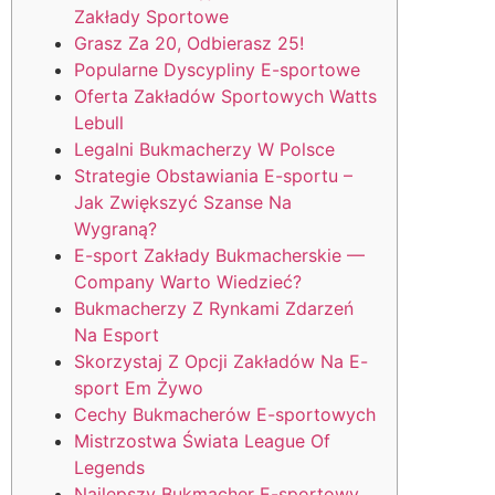
Zakłady Sportowe
Grasz Za 20, Odbierasz 25!
Popularne Dyscypliny E-sportowe
Oferta Zakładów Sportowych Watts
Lebull
Legalni Bukmacherzy W Polsce
Strategie Obstawiania E-sportu –
Jak Zwiększyć Szanse Na
Wygraną?
E-sport Zakłady Bukmacherskie —
Company Warto Wiedzieć?
Bukmacherzy Z Rynkami Zdarzeń
Na Esport
Skorzystaj Z Opcji Zakładów Na E-
sport Em Żywo
Cechy Bukmacherów E-sportowych
Mistrzostwa Świata League Of
Legends
Najlepszy Bukmacher E-sportowy