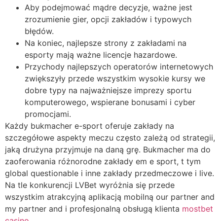
Aby podejmować mądre decyzje, ważne jest
zrozumienie gier, opcji zakładów i typowych
błędów.
Na koniec, najlepsze strony z zakładami na
esporty mają ważne licencje hazardowe.
Przychody najlepszych operatorów internetowych
zwiększyły przede wszystkim wysokie kursy we
dobre typy na najważniejsze imprezy sportu
komputerowego, wspierane bonusami i cyber
promocjami.
Każdy bukmacher e-sport oferuje zakłady na
szczegółowe aspekty meczu często zależą od strategii,
jaką drużyna przyjmuje na daną grę. Bukmacher ma do
zaoferowania różnorodne zakłady em e sport, t tym
global questionable i inne zakłady przedmeczowe i live.
Na tle konkurencji LVBet wyróżnia się przede
wszystkim atrakcyjną aplikacją mobilną our partner and
my partner and i profesjonalną obsługą klienta
mostbet
casino
.