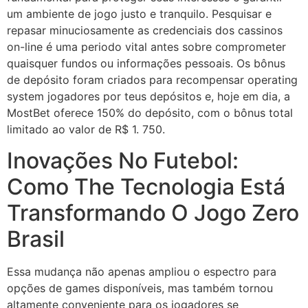
um ambiente de jogo justo e tranquilo. Pesquisar e
repasar minuciosamente as credenciais dos cassinos
on-line é uma periodo vital antes sobre comprometer
quaisquer fundos ou informações pessoais. Os bônus
de depósito foram criados para recompensar operating
system jogadores por teus depósitos e, hoje em dia, a
MostBet oferece 150% do depósito, com o bônus total
limitado ao valor de R$ 1. 750.
Inovações No Futebol:
Como The Tecnologia Está
Transformando O Jogo Zero
Brasil
Essa mudança não apenas ampliou o espectro para
opções de games disponíveis, mas também tornou
altamente conveniente para os jogadores se