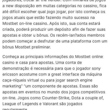
a new disposição em muitas categorias no cassino, fica
até difícil escolher qual jogo jogar, por isto conheça os
jogos atuais que estão fazendo muito sucesso na
Mostbet on-line cassino. Após isto, sua conta estará
criada, poderá produzir um depósito afin de fazer suas
apostas e obter u bônus. Os recém-lan?ados membros
podem começar a desfrutar de uma plataforma com um
bônus Mostbet preliminar.
Conheça as principais informações do Mostbet online
casino e casa para apostas. Uma conta de
demonstração é necessária para que o jogador sony
ericsson acostume com a great interface da máquina
caça-níqueis virtual ou para jogar search engine
marketing” “um componente de apostas. Essas são
apostas em eventos no mundo dos jogos competitivos
on-line. Jogos como Counter-Strike, Dota a couple of,
League of Legends e Valorant são jogados
regularmente.