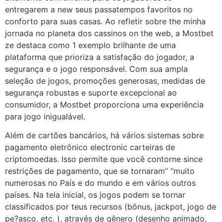
entregarem a new seus passatempos favoritos no
conforto para suas casas. Ao refletir sobre the minha
jornada no planeta dos cassinos on the web, a Mostbet
ze destaca como 1 exemplo brilhante de uma
plataforma que prioriza a satisfação do jogador, a
segurança e o jogo responsável. Com sua ampla
seleção de jogos, promoções generosas, medidas de
segurança robustas e suporte excepcional ao
consumidor, a Mostbet proporciona uma experiência
para jogo inigualável.
Além de cartões bancários, há vários sistemas sobre
pagamento eletrônico electronic carteiras de
criptomoedas. Isso permite que você contorne since
restrições de pagamento, que se tornaram” “muito
numerosas no País e do mundo e em vários outros
países. Na tela inicial, os jogos podem se tornar
classificados por teus recursos (bônus, jackpot, jogo de
pe?asco, etc. ), através de gênero (desenho animado,