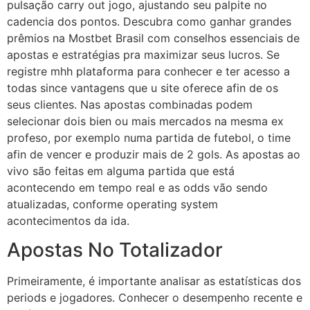
pulsação carry out jogo, ajustando seu palpite no
cadencia dos pontos. Descubra como ganhar grandes
prêmios na Mostbet Brasil com conselhos essenciais de
apostas e estratégias pra maximizar seus lucros. Se
registre mhh plataforma para conhecer e ter acesso a
todas since vantagens que u site oferece afin de os
seus clientes. Nas apostas combinadas podem
selecionar dois bien ou mais mercados na mesma ex
profeso, por exemplo numa partida de futebol, o time
afin de vencer e produzir mais de 2 gols. As apostas ao
vivo são feitas em alguma partida que está
acontecendo em tempo real e as odds vão sendo
atualizadas, conforme operating system
acontecimentos da ida.
Apostas No Totalizador
Primeiramente, é importante analisar as estatísticas dos
periods e jogadores. Conhecer o desempenho recente e