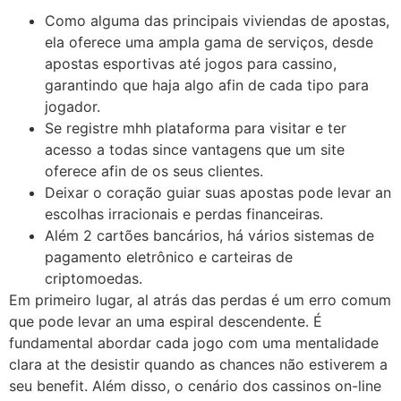
Como alguma das principais viviendas de apostas,
ela oferece uma ampla gama de serviços, desde
apostas esportivas até jogos para cassino,
garantindo que haja algo afin de cada tipo para
jogador.
Se registre mhh plataforma para visitar e ter
acesso a todas since vantagens que um site
oferece afin de os seus clientes.
Deixar o coração guiar suas apostas pode levar an
escolhas irracionais e perdas financeiras.
Além 2 cartões bancários, há vários sistemas de
pagamento eletrônico e carteiras de
criptomoedas.
Em primeiro lugar, al atrás das perdas é um erro comum
que pode levar an uma espiral descendente. É
fundamental abordar cada jogo com uma mentalidade
clara at the desistir quando as chances não estiverem a
seu benefit. Além disso, o cenário dos cassinos on-line