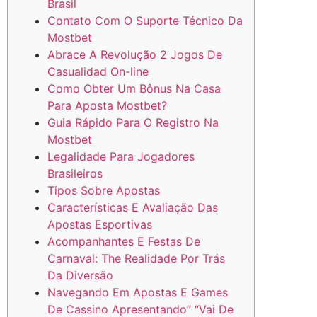
Brasil
Contato Com O Suporte Técnico Da
Mostbet
Abrace A Revolução 2 Jogos De
Casualidad On-line
Como Obter Um Bônus Na Casa
Para Aposta Mostbet?
Guia Rápido Para O Registro Na
Mostbet
Legalidade Para Jogadores
Brasileiros
Tipos Sobre Apostas
Características E Avaliação Das
Apostas Esportivas
Acompanhantes E Festas De
Carnaval: The Realidade Por Trás
Da Diversão
Navegando Em Apostas E Games
De Cassino Apresentando” “Vai De