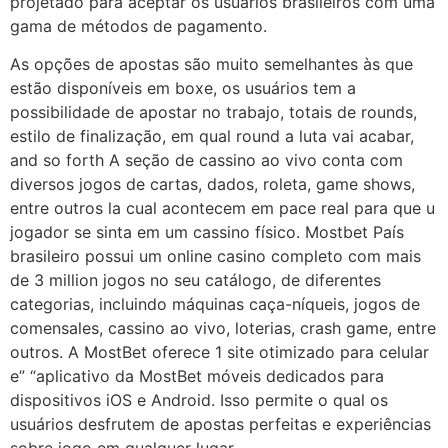
projetado para aceptar os usuários brasileiros com uma
gama de métodos de pagamento.
As opções de apostas são muito semelhantes às que
estão disponíveis em boxe, os usuários tem a
possibilidade de apostar no trabajo, totais de rounds,
estilo de finalização, em qual round a luta vai acabar,
and so forth A seção de cassino ao vivo conta com
diversos jogos de cartas, dados, roleta, game shows,
entre outros la cual acontecem em pace real para que u
jogador se sinta em um cassino físico. Mostbet País
brasileiro possui um online casino completo com mais
de 3 million jogos no seu catálogo, de diferentes
categorias, incluindo máquinas caça-níqueis, jogos de
comensales, cassino ao vivo, loterias, crash game, entre
outros. A MostBet oferece 1 site otimizado para celular
e” “aplicativo da MostBet móveis dedicados para
dispositivos iOS e Android. Isso permite o qual os
usuários desfrutem de apostas perfeitas e experiências