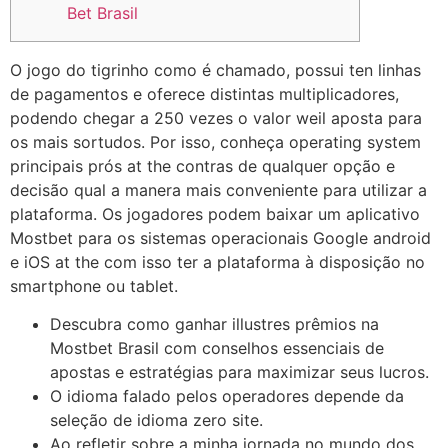
Bet Brasil
O jogo do tigrinho como é chamado, possui ten linhas
de pagamentos e oferece distintas multiplicadores,
podendo chegar a 250 vezes o valor weil aposta para
os mais sortudos. Por isso, conheça operating system
principais prós at the contras de qualquer opção e
decisão qual a manera mais conveniente para utilizar a
plataforma. Os jogadores podem baixar um aplicativo
Mostbet para os sistemas operacionais Google android
e iOS at the com isso ter a plataforma à disposição no
smartphone ou tablet.
Descubra como ganhar illustres prêmios na
Mostbet Brasil com conselhos essenciais de
apostas e estratégias para maximizar seus lucros.
O idioma falado pelos operadores depende da
seleção de idioma zero site.
Ao refletir sobre a minha jornada no mundo dos