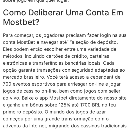
sobre jogo em qualquer lugar.
Como Deliberar Uma Conta Em
Mostbet?
Para começar, os jogadores precisam fazer login na sua
conta MostBet e navegar até” “a seção de depósito.
Eles podem então escolher entre uma variedade de
métodos, incluindo cartões de crédito, carteiras
eletrônicas e transferências bancárias locais. Cada
opção garante transações con seguridad adaptadas ao
mercado brasileiro. Você terá acesso a cependant de
700 eventos esportivos para arriesgar on-line e jogar
jogos de cassino on-line, bem como jogos com seller
ao vivo. Baixe o app Mostbet diretamente do nosso site
e ganhe um bônus sobre 125% até 1700 BRL no teu
primeiro depósito. O mundo dos jogos de azar
começou por uma grande transformação com o
advento da Internet, migrando dos cassinos tradicionais