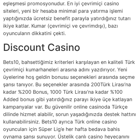
eşleşmesi promosyonudur. En iyi çevrimiçi casino
siteleri, yeni bir hesaba minimal para yatırma işlemi
yaptığınızda ücretsiz benefit parayla yatırdığınız tutarı
ikiye katlar. Kumar (çevrimiçi ve çevrimdışı), bazı
oyuncuların dikkatini çekti.
Discount Casino
Bets10, bahsettiğimiz kriterleri karşılayan en kaliteli Türk
çevrimiçi kumarhaneleri arasına adını yazdırıyor. Yeni
üyelerine hoş geldin bonusu seçenekleri arasında seçme
şansı tanıyor. Bu seçenekler arasında 200Türk Lirası’na
kadar %200 Bonus, 1000 Türk Lirası’na kadar %100
Added bonus gibi yatırdığınız parayı ikiye üçe katlayan
kampanyalar var. Bu güvenilir online casinoda Türkçe
dilinde hizmet alabilir, sorun yaşadığınızda destek hattını
kullanabilirsiniz. Bets10 ayrıca Türk online casino
oyuncuları için Süper Lig’e her hafta bedava bahis
oynama şansı sunuyor. Üstelik canlı casino heyecanını