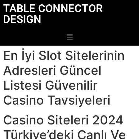
TABLE CONNECTOR
DESIGN
En İyi Slot Sitelerinin
Adresleri Güncel
Listesi Güvenilir
Casino Tavsiyeleri
Casino Siteleri 2024 ️
Türkiye’deki Canlı Ve