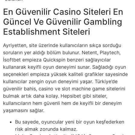
En Güvenilir Casino Siteleri En
Güncel Ve Güvenilir Gambling
Establishment Siteleri
Ayriyetten, site üzerinde kullanıcıların sıkça sorduğu
soruların yer aldığı bölüm bulunur. Netent, Playtech,
İsoftbet empieza Quickspin benzeri sağlayıcılar
kullanarak keyifli oyun deneyimi sunar. Sağladığı oyun
seçenekleri empieza yüksek kaliteli grafikler sayesinde
kullanıcılar zengin oyun deneyimi yaşar. Türkiye’de
güvenilir bahis, casino ve slot machine game sitelerini
bulmak artık daha kolay. Hepsibet gibi siteler,
kullanıcıların hem güvenli hem de keyifli bir deneyim
yaşamasını sağlar.
Bu sayede, oyuncular yeni bir oyun keşfederken
risk almak zorunda kalmaz.