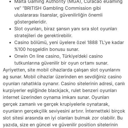
Malta Gaming Authority (MGA), Curacao eGaming
ve” “BRITISH Gambling Commission gibi
uluslararası lisanslar, güvenilirliğin önemli
göstergeleridir.
Slot oyunları, biraz şansın yanı sıra slot oyunları
stratejileri de gerektirebilir.
Casino bölümü, yeni üyelere özel 1888 TL’ye kadar
%100 hoşgeldin bonusu sunar.
Onwin On line casino, Türkiye’deki casino
tutkunlarına güvenilir bir oyun ortamı sunar.
Ayriyetten, site mobil cihazlarda çalışan slot oyunlarını
ag sunar. Mobil cihazlar üzerinden en sevdiğiniz casino
oyunları rahatlıkla oynanır. Casino sitelerinin adresi, canlı
kurpiyerler eşliğinde blackjack, rulet benzeri oyunları
internet üzerinden oynama imkanı sunar. Oyunları
gerçek zamanlı ve gerçek krupiyelerle oynatarak,
oyunların gerçekçilik seviyesini artırır. İnternetteki birçok
slot sitesi arasında en iyi olanları bulmak zor olabilir. Bu
yazıda, size en güncel ve güvenilir position sitelerinin