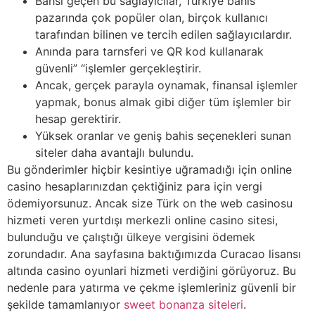
Bahsi geçen bu sağlayıcılar, Türkiye bahis
pazarında çok popüler olan, birçok kullanıcı
tarafından bilinen ve tercih edilen sağlayıcılardır.
Anında para tarnsferi ve QR kod kullanarak
güvenli” “işlemler gerçekleştirir.
Ancak, gerçek parayla oynamak, finansal işlemler
yapmak, bonus almak gibi diğer tüm işlemler bir
hesap gerektirir.
Yüksek oranlar ve geniş bahis seçenekleri sunan
siteler daha avantajlı bulundu.
Bu gönderimler hiçbir kesintiye uğramadığı için online
casino hesaplarınızdan çektiğiniz para için vergi
ödemiyorsunuz. Ancak size Türk on the web casinosu
hizmeti veren yurtdışı merkezli online casino sitesi,
bulunduğu ve çalıştığı ülkeye vergisini ödemek
zorundadır. Ana sayfasına baktığımızda Curacao lisansı
altında casino oyunlari hizmeti verdiğini görüyoruz. Bu
nedenle para yatırma ve çekme işlemleriniz güvenli bir
şekilde tamamlanıyor
sweet bonanza siteleri
.