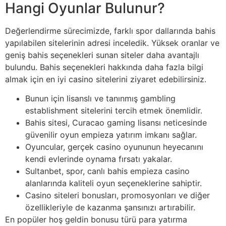
Hangi Oyunlar Bulunur?
Değerlendirme sürecimizde, farklı spor dallarında bahis
yapılabilen sitelerinin adresi inceledik. Yüksek oranlar ve
geniş bahis seçenekleri sunan siteler daha avantajlı
bulundu. Bahis seçenekleri hakkında daha fazla bilgi
almak için en iyi casino sitelerini ziyaret edebilirsiniz.
Bunun için lisanslı ve tanınmış gambling
establishment sitelerini tercih etmek önemlidir.
Bahis sitesi, Curacao gaming lisansı neticesinde
güvenilir oyun empieza yatırım imkanı sağlar.
Oyuncular, gerçek casino oyununun heyecanını
kendi evlerinde oynama fırsatı yakalar.
Sultanbet, spor, canlı bahis empieza casino
alanlarında kaliteli oyun seçeneklerine sahiptir.
Casino siteleri bonusları, promosyonları ve diğer
özellikleriyle de kazanma şansınızı artırabilir.
En popüler hoş geldin bonusu türü para yatırma