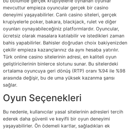
bu bölümde gerçek krupiyelerle oynanan oyunlar
mevcuttur empieza oyuncular gerçek bir casino
deneyimi yaşayabilirler. Canlı casino siteleri, gerçek
krupiyelerle poker, bakara, blackjack, rulet ve diğer
oyunları oynayabileceğiniz platformlardır. Oyuncular,
ücretsiz olarak masalara katılabilir ve istedikleri zaman
bahis yapabilirler. Bahisler doğrudan choix bakiyenizden
çekilir empieza kazançlarınız da aynı hesaba yatırılır.
Türk online casino sitelerinin adresi, en kaliteli oyun
geliştiricilerinin binlerce slotunu sunar. Bu sitelerdeki
ortalama oyuncuya geri dönüş (RTP) oranı %94 ile %98
arasında değişir, bu de uma yüksek kazanma şansı
sağlar.
Oyun Seçenekleri
Bu nedenle, kullanıcılar yasal sitelerinin adresleri tercih
ederek daha güvenli ve keyifli bir oyun deneyimi
yaşayabilirler. Ön ödemeli kartlar, sağladıkları ek