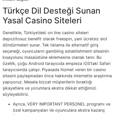
Türkçe Dil Desteği Sunan
Yasal Casino Siteleri
Genellikle, Türkiye’deki on line casino siteleri
depozitosuz benefit olarak freespin, yani ücretsiz slot
döndürmeleri sunar. Tek tıklama ile alternatif giriş
seçeneği, oyuncuların gambling establishment sitesinin
kısayolunu masaüstüne eklemesine olanak tanır. Bu
özellik, çoğu Android tarayıcıda empieza iOS’taki Safari
tarayıcısında çalışır. Piyasada hizmet veren bir casino
sitesini paylaşmadan önce hakkında internette araştırma
yapıyoruz. Mesela bizzat müşterilerin bıraktığı
şikayetlere ve yorumlara ekstra dikkat ettiğimizi
söyleyebiliriz.
Ayrıca, VERY IMPORTANT PERSONEL programı ve
özel kampanyaları ile oyunculara ekstra kazanç