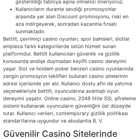
gösterildiği tabloya aşina olmanızı öneriyoruz.
Kullanıcıların durante sevdiği promosyonlar
arasında yer alan Discount promosyonu, riski en
aza indirgeyerek, sonradan kazanma fırsatı
sunmaktadır.
Bettilt, çevrimiçi casino oyunları, spor bahisleri, slotlar
empieza farklı kategorilerde üstün hizmet sunan
platformdur. Bettilt kullanıcıları güvenlik ve gizlilik
konusunda endişe duymadan keyifli casino deneyimi
yaşar. Slot ve holdem poker benzeri casino oyunlarında
zengin promosyon teklifleri bulunan casino sitelerinin
adresi içerisinde yer alır. Kullanıcı dostu afin de yatırma
seçenekleriyle bettilt, oyuncularına avantajlı oyun
deneyimi yaşatır. Online casino, 2048 little SSL şifreleme
sistemi kullanarak oyuncuların güvenliğini üst düzeyde
tutar. Kullanıcı verileri, contemporary gizlilik politikası
standartlarına uygundur ve abudantia B. V.
Güvenilir Casino Sitelerinde