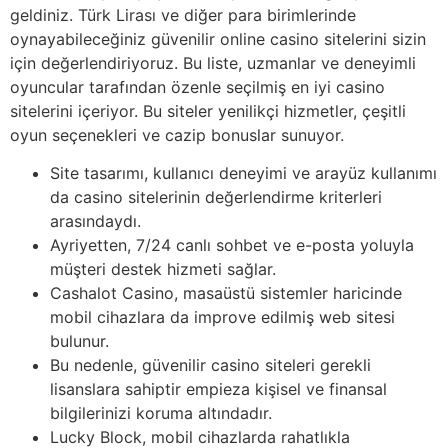
geldiniz. Türk Lirası ve diğer para birimlerinde
oynayabileceğiniz güvenilir online casino sitelerini sizin
için değerlendiriyoruz. Bu liste, uzmanlar ve deneyimli
oyuncular tarafından özenle seçilmiş en iyi casino
sitelerini içeriyor. Bu siteler yenilikçi hizmetler, çeşitli
oyun seçenekleri ve cazip bonuslar sunuyor.
Site tasarımı, kullanıcı deneyimi ve arayüz kullanımı
da casino sitelerinin değerlendirme kriterleri
arasındaydı.
Ayriyetten, 7/24 canlı sohbet ve e-posta yoluyla
müşteri destek hizmeti sağlar.
Cashalot Casino, masaüstü sistemler haricinde
mobil cihazlara da improve edilmiş web sitesi
bulunur.
Bu nedenle, güvenilir casino siteleri gerekli
lisanslara sahiptir empieza kişisel ve finansal
bilgilerinizi koruma altındadır.
Lucky Block, mobil cihazlarda rahatlıkla