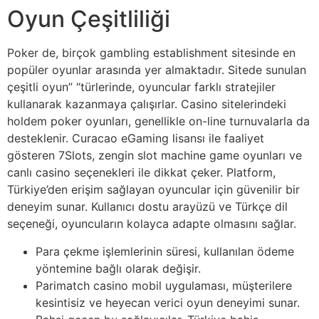
Oyun Çeşitliliği
Poker de, birçok gambling establishment sitesinde en
popüler oyunlar arasında yer almaktadır. Sitede sunulan
çeşitli oyun” “türlerinde, oyuncular farklı stratejiler
kullanarak kazanmaya çalışırlar. Casino sitelerindeki
holdem poker oyunları, genellikle on-line turnuvalarla da
desteklenir. Curacao eGaming lisansı ile faaliyet
gösteren 7Slots, zengin slot machine game oyunları ve
canlı casino seçenekleri ile dikkat çeker. Platform,
Türkiye’den erişim sağlayan oyuncular için güvenilir bir
deneyim sunar. Kullanıcı dostu arayüzü ve Türkçe dil
seçeneği, oyuncuların kolayca adapte olmasını sağlar.
Para çekme işlemlerinin süresi, kullanılan ödeme
yöntemine bağlı olarak değişir.
Parimatch casino mobil uygulaması, müşterilere
kesintisiz ve heyecan verici oyun deneyimi sunar.