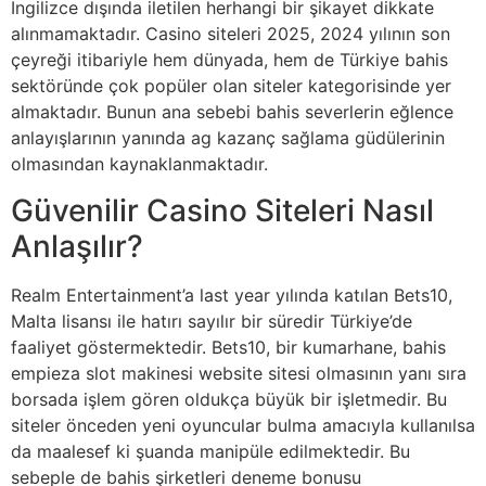
İngilizce dışında iletilen herhangi bir şikayet dikkate
alınmamaktadır. Casino siteleri 2025, 2024 yılının son
çeyreği itibariyle hem dünyada, hem de Türkiye bahis
sektöründe çok popüler olan siteler kategorisinde yer
almaktadır. Bunun ana sebebi bahis severlerin eğlence
anlayışlarının yanında ag kazanç sağlama güdülerinin
olmasından kaynaklanmaktadır.
Güvenilir Casino Siteleri Nasıl
Anlaşılır?
Realm Entertainment’a last year yılında katılan Bets10,
Malta lisansı ile hatırı sayılır bir süredir Türkiye’de
faaliyet göstermektedir. Bets10, bir kumarhane, bahis
empieza slot makinesi website sitesi olmasının yanı sıra
borsada işlem gören oldukça büyük bir işletmedir. Bu
siteler önceden yeni oyuncular bulma amacıyla kullanılsa
da maalesef ki şuanda manipüle edilmektedir. Bu
sebeple de bahis şirketleri deneme bonusu