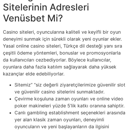
Sitelerinin Adresleri
Venüsbet Mi?
Casino siteleri, oyuncularına kaliteli ve keyifli bir oyun
deneyimi sunmak için sürekli olarak yeni oyunlar ekler.
Yasal online casino siteleri, Türkçe dil desteği yanı sıra
çeşitli ödeme yöntemleri, bonuslar ve promosyonlarla
da kullanıcıları cezbediyorlar. Böylece kullanıcılar,
oyunlara daha fazla katılım sağlayarak daha yüksek
kazançlar elde edebiliyorlar.
Sitemiz” “siz değerli ziyaretçilerimize güvenilir slot
ve güvenilir casino sitelerini sunmaktadır.
Çevirme koşuluna zaman oyunları ve online video
poker makineleri yüzde 5’lik katkı oranına sahiptir.
Canlı gambling establishment seçenekleri arasında
yer alan klasik zaman oyunları, deneyimli
oyuncuların ve yeni başlayanların da ilgisini