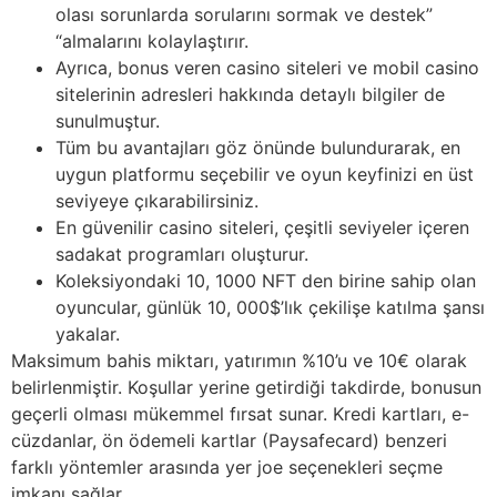
olası sorunlarda sorularını sormak ve destek”
“almalarını kolaylaştırır.
Ayrıca, bonus veren casino siteleri ve mobil casino
sitelerinin adresleri hakkında detaylı bilgiler de
sunulmuştur.
Tüm bu avantajları göz önünde bulundurarak, en
uygun platformu seçebilir ve oyun keyfinizi en üst
seviyeye çıkarabilirsiniz.
En güvenilir casino siteleri, çeşitli seviyeler içeren
sadakat programları oluşturur.
Koleksiyondaki 10, 1000 NFT den birine sahip olan
oyuncular, günlük 10, 000$’lık çekilişe katılma şansı
yakalar.
Maksimum bahis miktarı, yatırımın %10’u ve 10€ olarak
belirlenmiştir. Koşullar yerine getirdiği takdirde, bonusun
geçerli olması mükemmel fırsat sunar. Kredi kartları, e-
cüzdanlar, ön ödemeli kartlar (Paysafecard) benzeri
farklı yöntemler arasında yer joe seçenekleri seçme
imkanı sağlar.