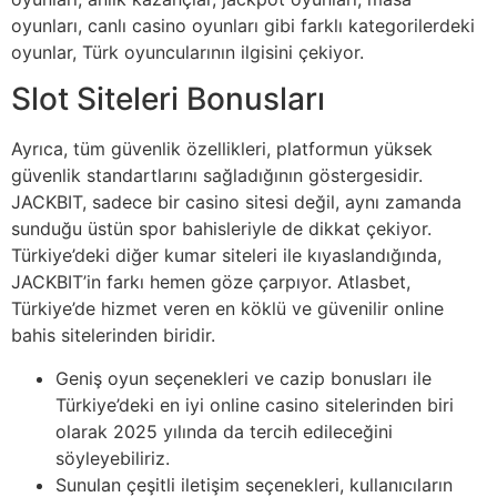
oyunları, canlı casino oyunları gibi farklı kategorilerdeki
oyunlar, Türk oyuncularının ilgisini çekiyor.
Slot Siteleri Bonusları
Ayrıca, tüm güvenlik özellikleri, platformun yüksek
güvenlik standartlarını sağladığının göstergesidir.
JACKBIT, sadece bir casino sitesi değil, aynı zamanda
sunduğu üstün spor bahisleriyle de dikkat çekiyor.
Türkiye’deki diğer kumar siteleri ile kıyaslandığında,
JACKBIT’in farkı hemen göze çarpıyor. Atlasbet,
Türkiye’de hizmet veren en köklü ve güvenilir online
bahis sitelerinden biridir.
Geniş oyun seçenekleri ve cazip bonusları ile
Türkiye’deki en iyi online casino sitelerinden biri
olarak 2025 yılında da tercih edileceğini
söyleyebiliriz.
Sunulan çeşitli iletişim seçenekleri, kullanıcıların