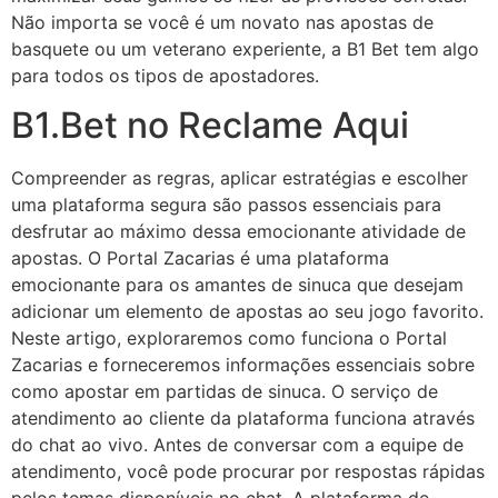
Não importa se você é um novato nas apostas de
basquete ou um veterano experiente, a B1 Bet tem algo
para todos os tipos de apostadores.
B1.Bet no Reclame Aqui
Compreender as regras, aplicar estratégias e escolher
uma plataforma segura são passos essenciais para
desfrutar ao máximo dessa emocionante atividade de
apostas. O Portal Zacarias é uma plataforma
emocionante para os amantes de sinuca que desejam
adicionar um elemento de apostas ao seu jogo favorito.
Neste artigo, exploraremos como funciona o Portal
Zacarias e forneceremos informações essenciais sobre
como apostar em partidas de sinuca. O serviço de
atendimento ao cliente da plataforma funciona através
do chat ao vivo. Antes de conversar com a equipe de
atendimento, você pode procurar por respostas rápidas
pelos temas disponíveis no chat. A plataforma de