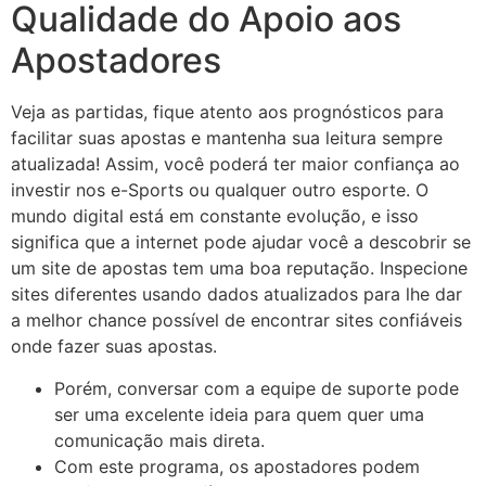
Qualidade do Apoio aos
Apostadores
Veja as partidas, fique atento aos prognósticos para
facilitar suas apostas e mantenha sua leitura sempre
atualizada! Assim, você poderá ter maior confiança ao
investir nos e-Sports ou qualquer outro esporte. O
mundo digital está em constante evolução, e isso
significa que a internet pode ajudar você a descobrir se
um site de apostas tem uma boa reputação. Inspecione
sites diferentes usando dados atualizados para lhe dar
a melhor chance possível de encontrar sites confiáveis
onde fazer suas apostas.
Porém, conversar com a equipe de suporte pode
ser uma excelente ideia para quem quer uma
comunicação mais direta.
Com este programa, os apostadores podem