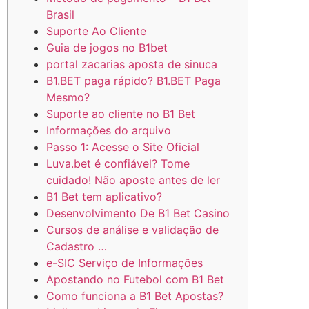
Brasil
Suporte Ao Cliente
Guia de jogos no B1bet
portal zacarias aposta de sinuca
B1.BET paga rápido? B1.BET Paga
Mesmo?
Suporte ao cliente no B1 Bet
Informações do arquivo
Passo 1: Acesse o Site Oficial
Luva.bet é confiável? Tome
cuidado! Não aposte antes de ler
B1 Bet tem aplicativo?
Desenvolvimento De B1 Bet Casino
Cursos de análise e validação de
Cadastro …
e-SIC Serviço de Informações
Apostando no Futebol com B1 Bet
Como funciona a B1 Bet Apostas?