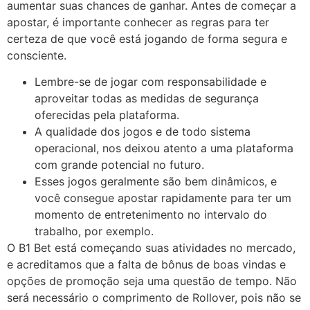
aumentar suas chances de ganhar. Antes de começar a
apostar, é importante conhecer as regras para ter
certeza de que você está jogando de forma segura e
consciente.
Lembre-se de jogar com responsabilidade e
aproveitar todas as medidas de segurança
oferecidas pela plataforma.
A qualidade dos jogos e de todo sistema
operacional, nos deixou atento a uma plataforma
com grande potencial no futuro.
Esses jogos geralmente são bem dinâmicos, e
você consegue apostar rapidamente para ter um
momento de entretenimento no intervalo do
trabalho, por exemplo.
O B1 Bet está começando suas atividades no mercado,
e acreditamos que a falta de bônus de boas vindas e
opções de promoção seja uma questão de tempo. Não
será necessário o comprimento de Rollover, pois não se