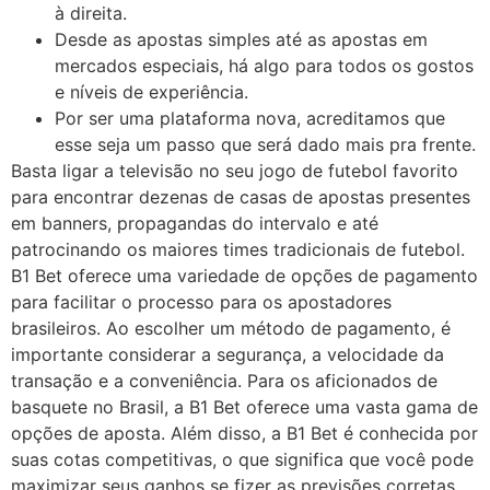
à direita.
Desde as apostas simples até as apostas em
mercados especiais, há algo para todos os gostos
e níveis de experiência.
Por ser uma plataforma nova, acreditamos que
esse seja um passo que será dado mais pra frente.
Basta ligar a televisão no seu jogo de futebol favorito
para encontrar dezenas de casas de apostas presentes
em banners, propagandas do intervalo e até
patrocinando os maiores times tradicionais de futebol.
B1 Bet oferece uma variedade de opções de pagamento
para facilitar o processo para os apostadores
brasileiros. Ao escolher um método de pagamento, é
importante considerar a segurança, a velocidade da
transação e a conveniência. Para os aficionados de
basquete no Brasil, a B1 Bet oferece uma vasta gama de
opções de aposta. Além disso, a B1 Bet é conhecida por
suas cotas competitivas, o que significa que você pode
maximizar seus ganhos se fizer as previsões corretas.