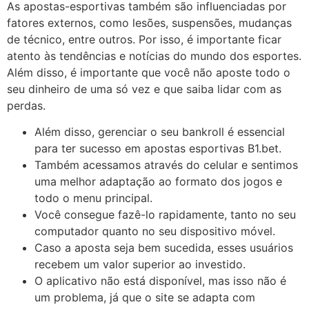
As apostas-esportivas também são influenciadas por
fatores externos, como lesões, suspensões, mudanças
de técnico, entre outros. Por isso, é importante ficar
atento às tendências e notícias do mundo dos esportes.
Além disso, é importante que você não aposte todo o
seu dinheiro de uma só vez e que saiba lidar com as
perdas.
Além disso, gerenciar o seu bankroll é essencial
para ter sucesso em apostas esportivas B1.bet.
Também acessamos através do celular e sentimos
uma melhor adaptação ao formato dos jogos e
todo o menu principal.
Você consegue fazê-lo rapidamente, tanto no seu
computador quanto no seu dispositivo móvel.
Caso a aposta seja bem sucedida, esses usuários
recebem um valor superior ao investido.
O aplicativo não está disponível, mas isso não é
um problema, já que o site se adapta com