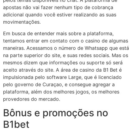
apostas não vai fazer nenhum tipo de cobrança
adicional quando você estiver realizando as suas
movimentações.
Em busca de entender mais sobre a plataforma,
tentamos entrar em contato com o casino de algumas
maneiras. Acessamos o número de Whatsapp que está
na parte superior do site, e suas redes sociais. Mas os
mesmos dizem que informações ou suporte só será
aceito através do site. A área de casino da B1 Bet é
impulsionada pelo software Large, que é licenciado
pelo governo de Curaçao, e consegue agregar a
plataforma, além dos melhores jogos, os melhores
provedores do mercado.
Bônus e promoções no
B1bet