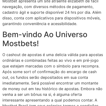
Mostbet apresenta um site atraente elizabeth de fácil
navegação, com diversos métodos de pagamento,
cadastro ágil e suporte disponível 24 hrs por dia. Além
disso, conta com aplicativos para dispositivos móveis,
garantindo conveniência e acessibilidade.
Bem-vindo Ao Universo
Mostbets!
O cashout de apostas é uma delicia válida para apostas
ordinárias e combinadas feitas ao vivo e em pré-jogo
que estejam marcadas com o símbolo para recompra.
Após some sort of confirmação do encargo de cash
out, os fundos serão depositados em sua conta
imediatamente. Será possível encontrar um montante
de money out em teu histórico de apostas. Embora não
venha a ser um bônus na si, é alguma oferta
interessante apresentando a qual podemos contar. A
Mostbet Brasil tem seus próprios termos e condições,