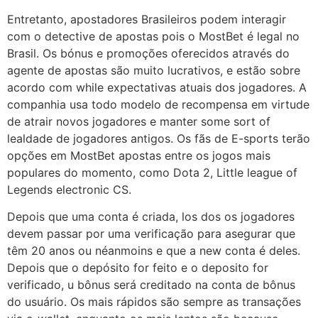
Entretanto, apostadores Brasileiros podem interagir
com o detective de apostas pois o MostBet é legal no
Brasil. Os bónus e promoções oferecidos através do
agente de apostas são muito lucrativos, e estão sobre
acordo com while expectativas atuais dos jogadores. A
companhia usa todo modelo de recompensa em virtude
de atrair novos jogadores e manter some sort of
lealdade de jogadores antigos. Os fãs de E-sports terão
opções em MostBet apostas entre os jogos mais
populares do momento, como Dota 2, Little league of
Legends electronic CS.
Depois que uma conta é criada, los dos os jogadores
devem passar por uma verificação para asegurar que
têm 20 anos ou néanmoins e que a new conta é deles.
Depois que o depósito for feito e o deposito for
verificado, u bônus será creditado na conta de bônus
do usuário. Os mais rápidos são sempre as transações