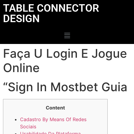
TABLE CONNECTOR
DESIGN
Faça U Login E Jogue
Online
“Sign In Mostbet Guia
Content
Cadastro By Means Of Redes
Sociais
Usabilidade Da Plataforma