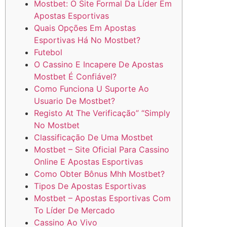
Mostbet: O Site Formal Da Líder Em
Apostas Esportivas
Quais Opções Em Apostas
Esportivas Há No Mostbet?
Futebol
O Cassino E Incapere De Apostas
Mostbet É Confiável?
Como Funciona U Suporte Ao
Usuario De Mostbet?
Registo At The Verificação” “Simply
No Mostbet
Classificação De Uma Mostbet
Mostbet – Site Oficial Para Cassino
Online E Apostas Esportivas
Como Obter Bônus Mhh Mostbet?
Tipos De Apostas Esportivas
Mostbet – Apostas Esportivas Com
To Líder De Mercado
Cassino Ao Vivo