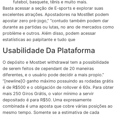
futebol, basquete, tênis e muito mais.
Basta acessar a seção de E-sports e explorar suas
excelentes atrações. Apostadores na MostBet podem
apostar zero pré-jogo,” “contudo também podem dar
durante as partidas ou lutas, no ano de mercados como
problème e outros. Além disso, podem acessar
estatísticas ao palpitante e tudo que
Usabilidade Da Plataforma
O depósito e Mostbet withdrawal tem a possibilidade
de serem feitos de cependant de 20 maneiras
diferentes, e o usuário pode decidir a mais propio.”
“[newline]O ganho máximo possuindo as rodadas grátis
é de R$500 e o obligación de rollover é 60x. Para obter
mais 250 Giros Grátis, o valor mínimo a servir
depositado é para R$50. Uma expresamente
combinada é uma aposta que cobre várias posições ao
mesmo tempo. Somente se a estimativa de cada