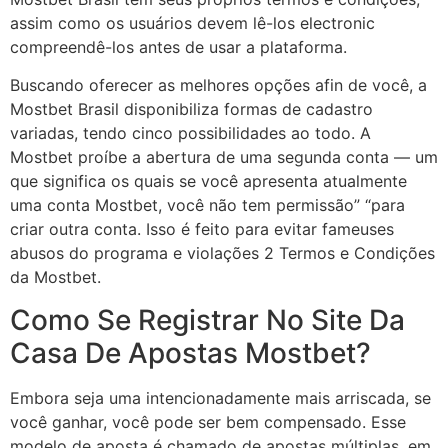
assim como os usuários devem lê-los electronic
compreendê-los antes de usar a plataforma.
Buscando oferecer as melhores opções afin de você, a
Mostbet Brasil disponibiliza formas de cadastro
variadas, tendo cinco possibilidades ao todo. A
Mostbet proíbe a abertura de uma segunda conta — um
que significa os quais se você apresenta atualmente
uma conta Mostbet, você não tem permissão” “para
criar outra conta. Isso é feito para evitar fameuses
abusos do programa e violações 2 Termos e Condições
da Mostbet.
Como Se Registrar No Site Da
Casa De Apostas Mostbet?
Embora seja uma intencionadamente mais arriscada, se
você ganhar, você pode ser bem compensado. Esse
modelo de aposta é chamado de apostas múltiplas, em