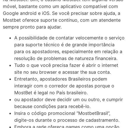
móvel, bastante como um aplicativo compatível com
Google android e iOS. Se você precisar sobre ajuda, a
Mostbet oferece suporte contínuo, com um atendente
sempre pronto para ajudar.
A possibilidade de contatar velocemente o serviço
para suporte técnico é de grande importância
para os apostadores, especialmente em relação a
resolução de problemas de natureza financeira.
Tudo o que você precisa fazer é abrir o internet
site no seu browser e acessar the sua conta.
Entretanto, apostadores Brasileiros podem
interagir com o corredor de apostas porque o
MostBet é legal no País brasileiro.
ou apostador deve decidir um ou outro, e cumprir
because condições para recebê-lo.
Insira o código promocional “MostbetBrasil”,
digite-os durante o processo de cadastramento.
Embora a rede ofereça games como uma opção