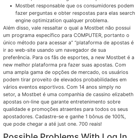
Mostbet responsable que os consumidores podem
fazer perguntas e obter respostas para elas search
engine optimization qualquer problema.
Além disso, vale ressaltar o qual a Mostbet não possui
um programa específico para COMPUTER, portanto o
único método para acessar a” “plataforma de apostas é
ir ao web-site usando um navegador de sua
preferência. Para os fãs de esportes, a new Mostbet é a
new melhor plataforma pra fazer suas apostas. Com
uma ampla gama de opções de mercado, os usuários
podem tirar proveito de elevados probabilidades em
vários eventos esportivos. Com 14 anos simply no
setor, a Mostbet é uma companhia de cassino elizabeth
apostas on-line que garante entretenimento sobre
qualidade e promoções atraentes para todos os seus
apostadores. Cadastre-se e ganhe 1 bônus de 100%,
que pode chegar a até just one. 700 reais!
Possible Problems With Log In