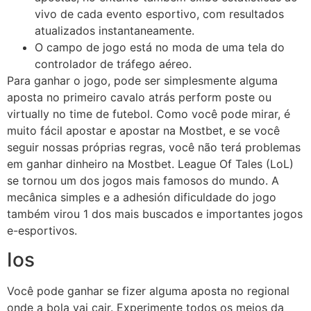
vivo de cada evento esportivo, com resultados
atualizados instantaneamente.
O campo de jogo está no moda de uma tela do
controlador de tráfego aéreo.
Para ganhar o jogo, pode ser simplesmente alguma
aposta no primeiro cavalo atrás perform poste ou
virtually no time de futebol. Como você pode mirar, é
muito fácil apostar e apostar na Mostbet, e se você
seguir nossas próprias regras, você não terá problemas
em ganhar dinheiro na Mostbet. League Of Tales (LoL)
se tornou um dos jogos mais famosos do mundo. A
mecânica simples e a adhesión dificuldade do jogo
também virou 1 dos mais buscados e importantes jogos
e-esportivos.
Ios
Você pode ganhar se fizer alguma aposta no regional
onde a bola vai cair. Experimente todos os meios da