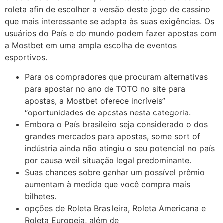
roleta afin de escolher a versão deste jogo de cassino
que mais interessante se adapta às suas exigências. Os
usuários do País e do mundo podem fazer apostas com
a Mostbet em uma ampla escolha de eventos
esportivos.
Para os compradores que procuram alternativas
para apostar no ano de TOTO no site para
apostas, a Mostbet oferece incríveis”
“oportunidades de apostas nesta categoria.
Embora o País brasileiro seja considerado o dos
grandes mercados para apostas, some sort of
indústria ainda não atingiu o seu potencial no país
por causa weil situação legal predominante.
Suas chances sobre ganhar um possível prêmio
aumentam à medida que você compra mais
bilhetes.
opções de Roleta Brasileira, Roleta Americana e
Roleta Europeia, além de