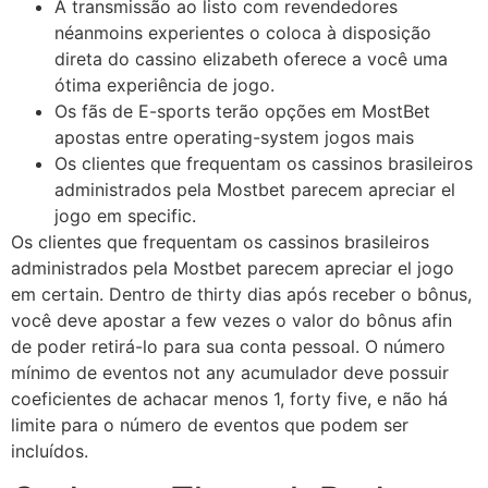
A transmissão ao listo com revendedores
néanmoins experientes o coloca à disposição
direta do cassino elizabeth oferece a você uma
ótima experiência de jogo.
Os fãs de E-sports terão opções em MostBet
apostas entre operating-system jogos mais
Os clientes que frequentam os cassinos brasileiros
administrados pela Mostbet parecem apreciar el
jogo em specific.
Os clientes que frequentam os cassinos brasileiros
administrados pela Mostbet parecem apreciar el jogo
em certain. Dentro de thirty dias após receber o bônus,
você deve apostar a few vezes o valor do bônus afin
de poder retirá-lo para sua conta pessoal. O número
mínimo de eventos not any acumulador deve possuir
coeficientes de achacar menos 1, forty five, e não há
limite para o número de eventos que podem ser
incluídos.