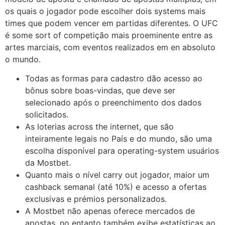
os quais o jogador pode escolher dois systems mais
times que podem vencer em partidas diferentes. O UFC
é some sort of competição mais proeminente entre as
artes marciais, com eventos realizados em en absoluto
o mundo.
Todas as formas para cadastro dão acesso ao
bônus sobre boas-vindas, que deve ser
selecionado após o preenchimento dos dados
solicitados.
As loterias across the internet, que são
inteiramente legais no País e do mundo, são uma
escolha disponível para operating-system usuários
da Mostbet.
Quanto mais o nível carry out jogador, maior um
cashback semanal (até 10%) e acesso a ofertas
exclusivas e prémios personalizados.
A Mostbet não apenas oferece mercados de
apostas, no entanto também exibe estatísticas ao