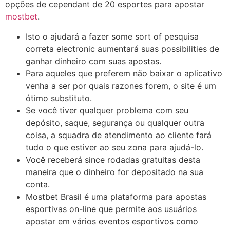
opções de cependant de 20 esportes para apostar
mostbet
.
Isto o ajudará a fazer some sort of pesquisa
correta electronic aumentará suas possibilities de
ganhar dinheiro com suas apostas.
Para aqueles que preferem não baixar o aplicativo
venha a ser por quais razones forem, o site é um
ótimo substituto.
Se você tiver qualquer problema com seu
depósito, saque, segurança ou qualquer outra
coisa, a squadra de atendimento ao cliente fará
tudo o que estiver ao seu zona para ajudá-lo.
Você receberá since rodadas gratuitas desta
maneira que o dinheiro for depositado na sua
conta.
Mostbet Brasil é uma plataforma para apostas
esportivas on-line que permite aos usuários
apostar em vários eventos esportivos como