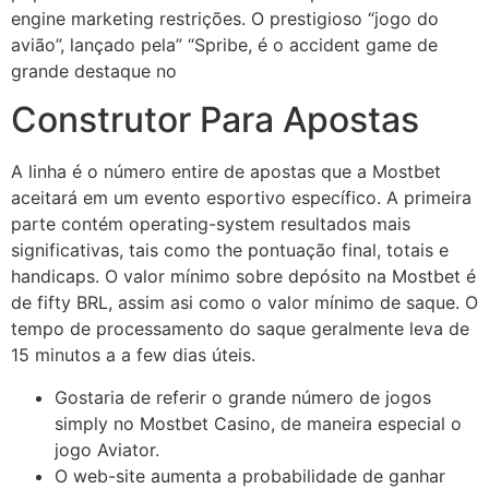
engine marketing restrições. O prestigioso “jogo do
avião”, lançado pela” “Spribe, é o accident game de
grande destaque no
Construtor Para Apostas
A linha é o número entire de apostas que a Mostbet
aceitará em um evento esportivo específico. A primeira
parte contém operating-system resultados mais
significativas, tais como the pontuação final, totais e
handicaps. O valor mínimo sobre depósito na Mostbet é
de fifty BRL, assim asi como o valor mínimo de saque. O
tempo de processamento do saque geralmente leva de
15 minutos a a few dias úteis.
Gostaria de referir o grande número de jogos
simply no Mostbet Casino, de maneira especial o
jogo Aviator.
O web-site aumenta a probabilidade de ganhar