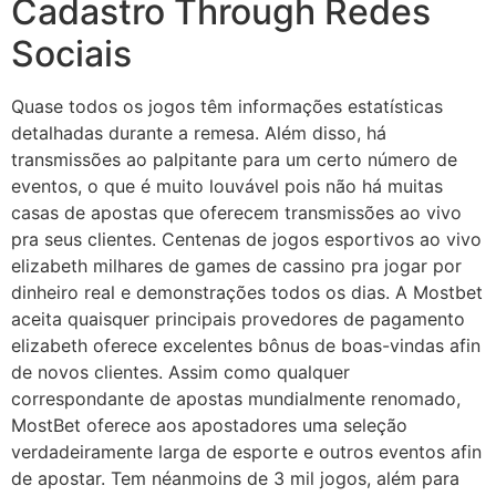
Cadastro Through Redes
Sociais
Quase todos os jogos têm informações estatísticas
detalhadas durante a remesa. Além disso, há
transmissões ao palpitante para um certo número de
eventos, o que é muito louvável pois não há muitas
casas de apostas que oferecem transmissões ao vivo
pra seus clientes. Centenas de jogos esportivos ao vivo
elizabeth milhares de games de cassino pra jogar por
dinheiro real e demonstrações todos os dias. A Mostbet
aceita quaisquer principais provedores de pagamento
elizabeth oferece excelentes bônus de boas-vindas afin
de novos clientes. Assim como qualquer
correspondante de apostas mundialmente renomado,
MostBet oferece aos apostadores uma seleção
verdadeiramente larga de esporte e outros eventos afin
de apostar. Tem néanmoins de 3 mil jogos, além para