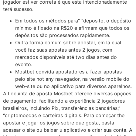
jogador estiver correta é que esta intencionadamente
terá sucesso.
Em todos os métodos para” “deposito, o depósito
mínimo é fixado na R$20 e afirmam que todos os
depósitos são processados rapidamente.
Outra forma comum sobre apostar, em la cual
você faz suas apostas antes 2 jogos, com
mercados disponíveis até two dias antes do
evento.
Mostbet convida apostadores a fazer apostas
pelo site not any navegador, na versão mobile do
web-site ou no aplicativo para diversos aparelhos.
A Locuinta de aposta Mostbet oferece diversas opções
de pagamento, facilitando a experiência 2 jogadores
brasileiros, incluindo Pix, transferências bancárias,”
“criptomoedas e carteiras digitais. Para começar the
apostar e jogar os jogos sobre que gosta, basta
acessar o site ou baixar u aplicativo e criar sua conta. A