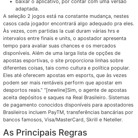
baixar o aplicativo, por contar com uma versão
adaptada.
A seleção 2 jogos está na constante mudança, nestes
casos cada jogador encontrará algo adequado pra eles.
Às vezes, com partidas la cual duram várias hrs e
intervalos entre finais e units, o apostador apresenta
tempo para avaliar suas chances e os mercados
disponíveis. Além de uma larga lista de opções de
apostas esportivas, o site proporciona linhas sobre
diferentes coisas, tais como cultura e política popular.
Eles até oferecem apostas em esports, que às vezes
podem ser mais rentáveis perform que apostar em
desportos reais.” “[newline]Sim, o agente de apostas
aceita depósitos e saques na Real Brasileiro. Sistemas
de pagamento conocidos disponíveis para apostadores
Brasileiros incluem PayTM, transferências bancárias por
bancos famosos, Visa/MasterCard, Skrill e Neteller.
As Principais Regras