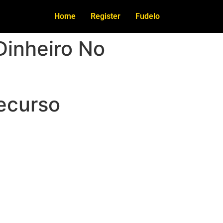
Home
Register
Fudelo
Dinheiro No
Recurso