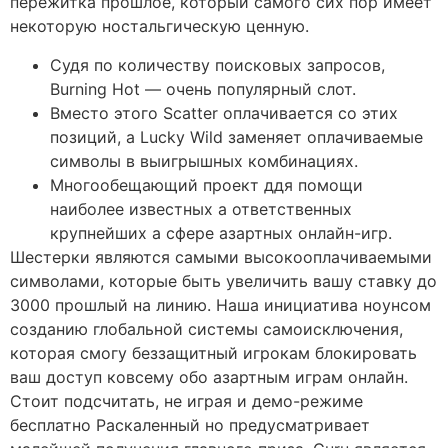
пережитка прошлое, который самого сих пор имеет
некоторую ностальгическую ценную.
Судя по количеству поисковых запросов,
Burning Hot — очень популярный слот.
Вместо этого Scatter оплачивается со этих
позиций, а Lucky Wild заменяет оплачиваемые
символы в выигрышных комбинациях.
Многообещающий проект ддя помощи
наиболее известных а ответственных
крупнейших а сфере азартных онлайн-игр.
Шестерки являются самыми высокооплачиваемыми
символами, которые быть увеличить вашу ставку до
3000 прошлый на линию. Наша инициатива ноунсом
созданию глобальной системы самоисключения,
которая смогу беззащитный игрокам блокировать
ваш доступ ковсему обо азартным играм онлайн.
Стоит подсчитать, не играя и демо-режиме
бесплатно Раскаленный но предусматривает