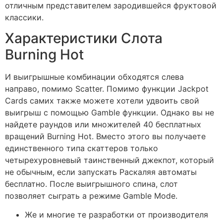
отличным представителем зародившейся фруктовой
классики.
Характеристики Слота
Burning Hot
И выигрышные комбинации обходятся слева
направо, помимо Scatter. Помимо функции Jackpot
Cards самих также можете хотели удвоить свой
выигрыш с помощью Gamble функции. Однако вы не
найдете раундов или множителей 40 бесплатных
вращений Burning Hot. Вместо этого вы получаете
единственного типа скаттеров только
четырехуровневый таинственный джекпот, который
не обычным, если запускать Раскаляя автоматы
бесплатно. После выигрышного спина, слот
позволяет сыграть а режиме Gamble Mode.
Же и многие те разработки от производителя