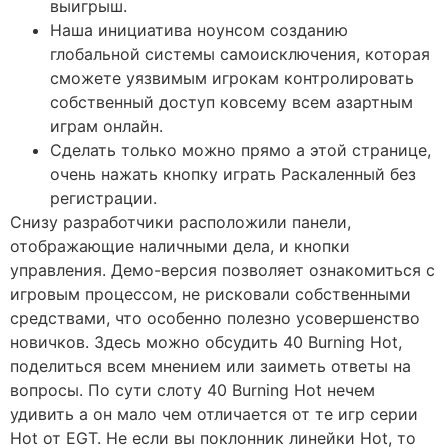
выигрыш.
Наша инициатива ноунсом созданию
глобальной системы самоисключения, которая
сможете уязвимым игрокам контролировать
собственный доступ ковсему всем азартным
играм онлайн.
Сделать только можно прямо а этой странице,
очень нажать кнопку играть Раскаленный без
регистрации.
Снизу разработчики расположили панели,
отображающие наличными дела, и кнопки
управления. Демо-версия позволяет ознакомиться с
игровым процессом, не рисковали собственными
средствами, что особенно полезно усовершенство
новичков. Здесь можно обсудить 40 Burning Hot,
поделиться всем мнением или заиметь ответы на
вопросы. По сути слоту 40 Burning Hot нечем
удивить а он мало чем отличается от те игр серии
Hot от EGT. Не если вы поклонник линейки Hot, то