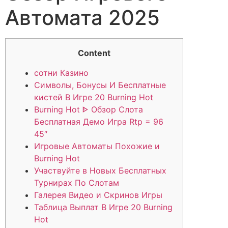
Автомата 2025
Content
сотни Казино
Символы, Бонусы И Бесплатные
кистей В Игре 20 Burning Hot
Burning Hot ᐈ Обзор Слота
Бесплатная Демо Игра Rtp = 96
45″
Игровые Автоматы Похожие и
Burning Hot
Участвуйте в Новых Бесплатных
Турнирах По Слотам
Галерея Видео и Скринов Игры
Таблица Выплат В Игре 20 Burning
Hot