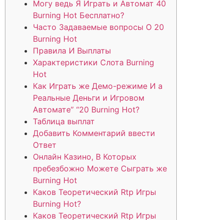
Могу ведь Я Играть и Автомат 40
Burning Hot Бесплатно?
Часто Задаваемые вопросы О 20
Burning Hot
Правила И Выплаты
Характеристики Слота Burning
Hot
Как Играть же Демо-режиме И а
Реальные Деньги и Игровом
Автомате” “20 Burning Hot?
Таблица выплат
Добавить Комментарий ввести
Ответ
Онлайн Казино, В Которых
пребезбожно Можете Сыграть же
Burning Hot
Каков Теоретический Rtp Игры
Burning Hot?
Каков Теоретический Rtp Игры