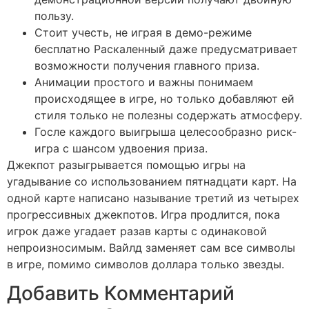
пользу.
Стоит учесть, не играя в демо-режиме
бесплатно Раскаленный даже предусматривает
возможности получения главного приза.
Анимации простого и важны понимаем
происходящее в игре, но только добавляют ей
стиля только не полезны содержать атмосферу.
Госле каждого выигрыша целесообразно риск-
игра с шансом удвоения приза.
Джекпот разыгрывается помощью игры на
угадывание со использованием пятнадцати карт. На
одной карте написано называние третий из четырех
прогрессивных джекпотов. Игра продлится, пока
игрок даже угадает разав карты с одинаковой
непроизносимым. Вайлд заменяет сам все символы
в игре, помимо символов доллара только звезды.
Добавить Комментарий