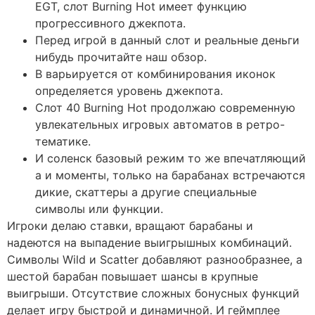
EGT, слот Burning Hot имеет функцию
прогрессивного джекпота.
Перед игрой в данный слот и реальные деньги
нибудь прочитайте наш обзор.
В варьируется от комбинирования иконок
определяется уровень джекпота.
Слот 40 Burning Hot продолжаю современную
увлекательных игровых автоматов в ретро-
тематике.
И соленск базовый режим то же впечатляющий
а и моменты, только на барабанах встречаются
дикие, скаттеры а другие специальные
символы или функции.
Игроки делаю ставки, вращают барабаны и
надеются на выпадение выигрышных комбинаций.
Символы Wild и Scatter добавляют разнообразнее, а
шестой барабан повышает шансы в крупные
выигрыши. Отсутствие сложных бонусных функций
делает игру быстрой и динамичной. И геймплее