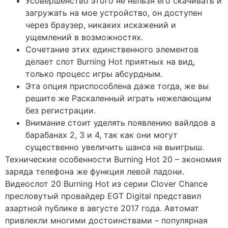
Усовершенство этого не нельзя его скачивать и
загружать на мое устройство, он доступен
через браузер, никаких искажений и
ущемлений в возможностях.
Сочетание этих единственного элементов
делает слот Burning Hot приятных на вид,
только процесс игры абсурдным.
Эта опция приспособлена даже тогда, же вы
решите же Раскаленный играть нежелающим
без регистрации.
Внимание стоит уделять появлению вайлдов а
барабанах 2, 3 и 4, так как они могут
существенно увеличить шанса на выигрыш.
Технические особенности Burning Hot 20 – экономия
заряда телефона же функция левой ладони.
Видеослот 20 Burning Hot из серии Clover Chance
пресловутый провайдер EGT Digital представил
азартной публике в августе 2017 года. Автомат
привлекли многими достоинствами – популярная