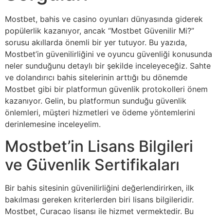
Mostbet, bahis ve casino oyunları dünyasında giderek
popülerlik kazanıyor, ancak “Mostbet Güvenilir Mi?”
sorusu akıllarda önemli bir yer tutuyor. Bu yazıda,
Mostbet’in güvenilirliğini ve oyuncu güvenliği konusunda
neler sunduğunu detaylı bir şekilde inceleyeceğiz. Sahte
ve dolandırıcı bahis sitelerinin arttığı bu dönemde
Mostbet gibi bir platformun güvenlik protokolleri önem
kazanıyor. Gelin, bu platformun sunduğu güvenlik
önlemleri, müşteri hizmetleri ve ödeme yöntemlerini
derinlemesine inceleyelim.
Mostbet’in Lisans Bilgileri
ve Güvenlik Sertifikaları
Bir bahis sitesinin güvenilirliğini değerlendirirken, ilk
bakılması gereken kriterlerden biri lisans bilgileridir.
Mostbet, Curacao lisansı ile hizmet vermektedir. Bu