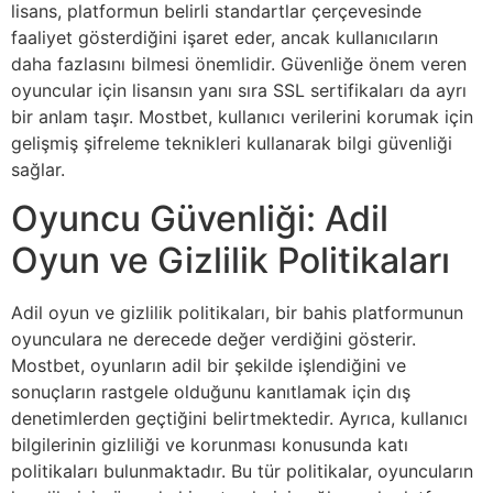
lisans, platformun belirli standartlar çerçevesinde
faaliyet gösterdiğini işaret eder, ancak kullanıcıların
daha fazlasını bilmesi önemlidir. Güvenliğe önem veren
oyuncular için lisansın yanı sıra SSL sertifikaları da ayrı
bir anlam taşır. Mostbet, kullanıcı verilerini korumak için
gelişmiş şifreleme teknikleri kullanarak bilgi güvenliği
sağlar.
Oyuncu Güvenliği: Adil
Oyun ve Gizlilik Politikaları
Adil oyun ve gizlilik politikaları, bir bahis platformunun
oyunculara ne derecede değer verdiğini gösterir.
Mostbet, oyunların adil bir şekilde işlendiğini ve
sonuçların rastgele olduğunu kanıtlamak için dış
denetimlerden geçtiğini belirtmektedir. Ayrıca, kullanıcı
bilgilerinin gizliliği ve korunması konusunda katı
politikaları bulunmaktadır. Bu tür politikalar, oyuncuların