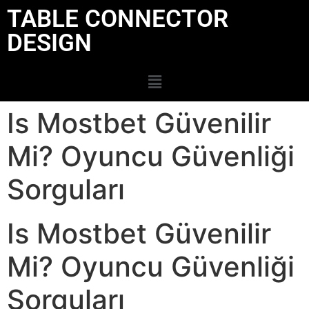
TABLE CONNECTOR
DESIGN
Is Mostbet Güvenilir
Mi? Oyuncu Güvenliği
Sorguları
Is Mostbet Güvenilir
Mi? Oyuncu Güvenliği
Sorguları