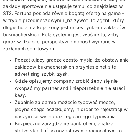
zakłady sportowe nie ustępuje temu, co znajdziesz w
STS. Fortuna posiada równie bogatą ofertę na game –
w trybie przedmeczowym i „na zywo”. To agent, który
długie hojalata kojarzony jest unces rynkiem zakładów
bukmacherskich. Rolą systemu jest właśnie to, żeby
gracz w dłuższej perspektywie odnosił wygrane w
zakładach sportowych.
Początkujący gracze często myślą, że obstawianie
zakładów bukmacherskich przyniesie net site
advertising szybki zysk.
Gdzie opisujemy company zrobić żeby się nie
wkopać my partner and i niepotrzebnie nie straci
kasy.
Zupełnie za darmo możecie typować mecze,
jedyne czego oczekujemy, in order to rejestracji w
naszym serwisie oraz regularnego typowania.
Bezpieczne zarządzanie bankrollem, analiza
statystyk all of us pozostawanie racjonalnym to