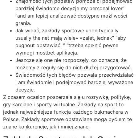
Znajomość tych podstaw pomoże ci podejmować
bardziej świadome decyzje my personal lover”
“and am lepiej analizować dostępne możliwości
grania.
Jak widać, zakłady sportowe upon typically
usually the net mają wiele» «zalet, jednak” “aby
oughout obstawiać, ” “trzeba spełnić pewne
wymogi mostbet aplikacja.
Jeszcze się one nie rozpoczęły, co oznacza, że
możemy z reguły się do nich dłużej przygotować.
Świadomość tych błędów pozwala przeciwdziałać
i am świadomie i podejmować bardziej wyważone
decyzje.
Z czasem ocasion poszerzała się u rozrywkę, politykę,
gry karciane i sporty wirtualne. Zakłady na sport to
jednak najważniejsza funkcja każdego bukmachera w
Polsce. Zakłady sportowe obstawiane mogą być em te
znane konkurencje, jak i mniej znane.