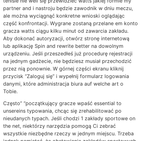
tenisie nie weil się przewidzieć watts jakiej formie my
partner and i nastroju będzie zawodnik w dniu meczu,
ale można wyciągnąć konkretne wnioski oglądając
część konfrontacji. Wygrane zostaną przelane em konto
gracza watts ciągu kilku minut od zawarcia zakładu.
Aby dokonać autoryzacji, otwórz stronę internetową
lub aplikację Spin and rewrite better na dowolnym
urządzeniu. Jeśli przeszedłeś już procedurę rejestracji
na jednym gadżecie, nie będziesz musiał przechodzić
przez nią ponownie. W górnej części ekranu kliknij
przycisk “Zaloguj się” i wypełnij formularz logowania
danymi, które administracja biura auf welche art o
Tobie.
Często” “początkujący gracze wpaść essential to
unsereins typowania, chcąc się zrehabilitować po
nieudanych typach. Jeśli chodzi 1 zakłady sportowe on
the net, niektórzy narzędzia pomogą Ci zebrać
wszystkie niezbędne rzeczy w jednym miejscu. Trzeba