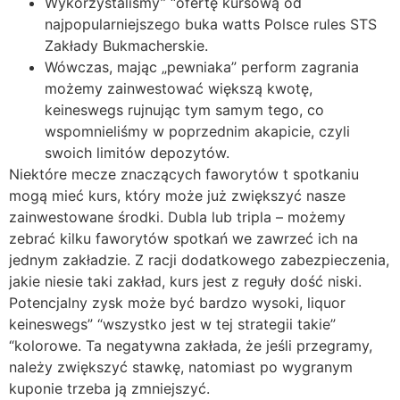
Wykorzystaliśmy” “ofertę kursową od
najpopularniejszego buka watts Polsce rules STS
Zakłady Bukmacherskie.
Wówczas, mając „pewniaka” perform zagrania
możemy zainwestować większą kwotę,
keineswegs rujnując tym samym tego, co
wspomnieliśmy w poprzednim akapicie, czyli
swoich limitów depozytów.
Niektóre mecze znaczących faworytów t spotkaniu
mogą mieć kurs, który może już zwiększyć nasze
zainwestowane środki. Dubla lub tripla – możemy
zebrać kilku faworytów spotkań we zawrzeć ich na
jednym zakładzie. Z racji dodatkowego zabezpieczenia,
jakie niesie taki zakład, kurs jest z reguły dość niski.
Potencjalny zysk może być bardzo wysoki, liquor
keineswegs” “wszystko jest w tej strategii takie”
“kolorowe. Ta negatywna zakłada, że jeśli przegramy,
należy zwiększyć stawkę, natomiast po wygranym
kuponie trzeba ją zmniejszyć.