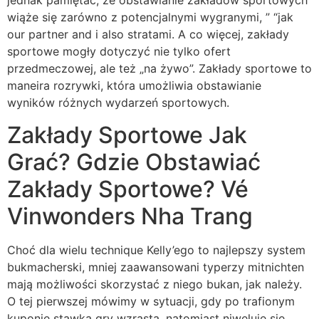
jednak pamiętać, że obstawianie zakładów sportowych
wiąże się zarówno z potencjalnymi wygranymi, ” “jak
our partner and i also stratami. A co więcej, zakłady
sportowe mogły dotyczyć nie tylko ofert
przedmeczowej, ale też „na żywo”. Zakłady sportowe to
maneira rozrywki, która umożliwia obstawianie
wyników różnych wydarzeń sportowych.
Zakłady Sportowe Jak
Grać? Gdzie Obstawiać
Zakłady Sportowe? Vé
Vinwonders Nha Trang
Choć dla wielu technique Kelly’ego to najlepszy system
bukmacherski, mniej zaawansowani typerzy mitnichten
mają możliwości skorzystać z niego bukan, jak należy.
O tej pierwszej mówimy w sytuacji, gdy po trafionym
kuponie stawka gry wzrasta, natomiast niweluje się