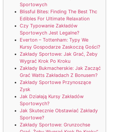
Sportowych
Blissful Bites: Finding The Best Thc
Edibles For Ultimate Relaxation
Czy Typowanie Zakładów
Sportowych Jest Legalne?
Everton – Tottenham: Typy We
Kursy Gospodarze Zaskoczą Gości?
Zakłady Sportowe: Jak Grać, Żeby
Wygrać Krok Po Kroku
Zakłady Bukmacherskie: Jak Zacząć
Grać Watts Zakładach Z Bonusem?
Zakłady Sportowe Przynoszące
Zysk
Jak Działają Kursy Zakładów
Sportowych?
Jak Skutecznie Obstawiać Zakłady
Sportowe?
Zakłady Sportowe: Grunzochse
Grać, Żeby Wygrać Krok Po Kroku”