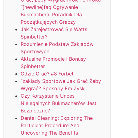
“[newline]faq Ogrywanie
Bukmachera: Poradnik Dla
Początkujących Graczy
Jak Zarejestrować Się Watts
Spinbetter?
Rozumienie Podstaw Zakładów
Sportowych
Aktualne Promocje I Bonusy
Spinbetter
Gdzie Grać? #8 Forbet
“zakłady Sportowe Jak Grać Żeby
Wygrać? Sposoby Em Zysk
Czy Korzystanie Unces
Nielegalnych Bukmacherów Jest
Bezpieczne?
Dental Cleaning: Exploring The
Particular Procedure And
Uncovering The Benefits