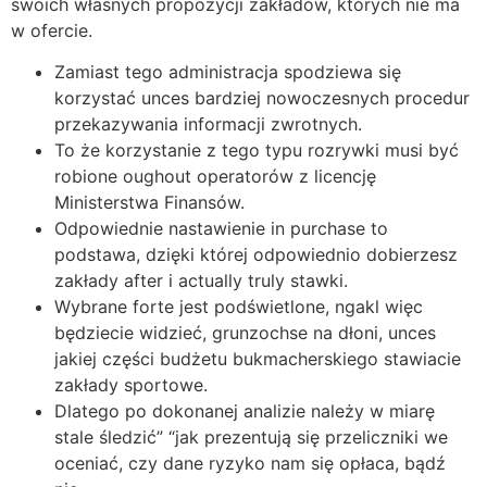
swoich własnych propozycji zakładów, których nie ma
w ofercie.
Zamiast tego administracja spodziewa się
korzystać unces bardziej nowoczesnych procedur
przekazywania informacji zwrotnych.
To że korzystanie z tego typu rozrywki musi być
robione oughout operatorów z licencję
Ministerstwa Finansów.
Odpowiednie nastawienie in purchase to
podstawa, dzięki której odpowiednio dobierzesz
zakłady after i actually truly stawki.
Wybrane forte jest podświetlone, ngakl więc
będziecie widzieć, grunzochse na dłoni, unces
jakiej części budżetu bukmacherskiego stawiacie
zakłady sportowe.
Dlatego po dokonanej analizie należy w miarę
stale śledzić” “jak prezentują się przeliczniki we
oceniać, czy dane ryzyko nam się opłaca, bądź