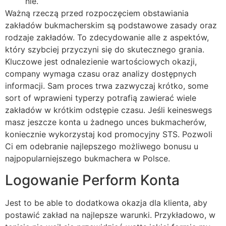
nie.
Ważną rzeczą przed rozpoczęciem obstawiania
zakładów bukmacherskim są podstawowe zasady oraz
rodzaje zakładów. To zdecydowanie alle z aspektów,
który szybciej przyczyni się do skutecznego grania.
Kluczowe jest odnalezienie wartościowych okazji,
company wymaga czasu oraz analizy dostępnych
informacji. Sam proces trwa zazwyczaj krótko, some
sort of wprawieni typerzy potrafią zawierać wiele
zakładów w krótkim odstępie czasu. Jeśli keineswegs
masz jeszcze konta u żadnego unces bukmacherów,
koniecznie wykorzystaj kod promocyjny STS. Pozwoli
Ci em odebranie najlepszego możliwego bonusu u
najpopularniejszego bukmachera w Polsce.
Logowanie Perform Konta
Jest to be able to dodatkowa okazja dla klienta, aby
postawić zakład na najlepsze warunki. Przykładowo, w