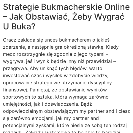
Strategie Bukmacherskie Online
– Jak Obstawiać, Żeby Wygrać
U Buka?
Gracz zakłada się unces bukmacherem o jakieś
zdarzenie, a następnie gra określoną stawkę. Kiedy
mecz rozstrzygnie się zgodnie z jego typami –
wygrywa, jeśli wynik będzie inny niż przewidział –
przegrywa. Aby uniknąć tych błędów, warto
inwestować czas i wysiłek w zdobycie wiedzy,
opracowanie strategii we utrzymanie dyscypliny
finansowej. Pamiętaj, że obstawianie wyników
sportowych to sztuka, która wymaga zarówno
umiejętności, jak i doświadczenia. Bądź
odpowiedzialnym obstawiającym my partner and i ciesz
się zarówno emocjami, jak my partner and i
potencjalnymi zyskami, które niesie ze sobą ten rodzaj
rozrywki. Zakłady systemowe to be able to bardziej