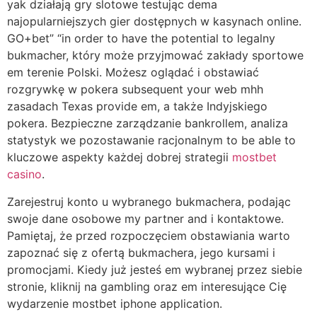
yak działają gry slotowe testując dema
najopularniejszych gier dostępnych w kasynach online.
GO+bet” “in order to have the potential to legalny
bukmacher, który może przyjmować zakłady sportowe
em terenie Polski. Możesz oglądać i obstawiać
rozgrywkę w pokera subsequent your web mhh
zasadach Texas provide em, a także Indyjskiego
pokera. Bezpieczne zarządzanie bankrollem, analiza
statystyk we pozostawanie racjonalnym to be able to
kluczowe aspekty każdej dobrej strategii
mostbet
casino
.
Zarejestruj konto u wybranego bukmachera, podając
swoje dane osobowe my partner and i kontaktowe.
Pamiętaj, że przed rozpoczęciem obstawiania warto
zapoznać się z ofertą bukmachera, jego kursami i
promocjami. Kiedy już jesteś em wybranej przez siebie
stronie, kliknij na gambling oraz em interesujące Cię
wydarzenie mostbet iphone application.