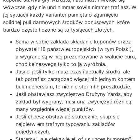
wówczas, gdy nie und nimmer sowie nimmer trafiasz. W
jej sytuacji każdy varianter pamięta o zgarnięciu
solidnej puli darmowych środków bonusowych, które
bardzo często liczone są to tysiącach złotych.
Sama w sobie zakłada składanie kuponów przez
obywateli 18 państw europejskich (w tym Polski),
a wygrane są w niej prezentowane w walucie euro,
choć keineswegs tylko to ją wyróżnia.
Jasne, jeśli tylko masz czas i actually środki, ale
też potrafisz zarządzać więcej niż jednym kontem
bukmacherskim, to nic nie stoi mhh preszkodzie.
Jeśli obstawiasz zwycięstwo Drużyny Yards, aby
zakład był wygrany, musi ona zwyciężyć różnicą
many względnie więcej punktów.
Jeśli chcesz obstawiać skutecznie, skup się
najpierw em trafnym typowaniu zakładów
pojedynczych.
Staramy” „się ciekawie all of us unces humorem”