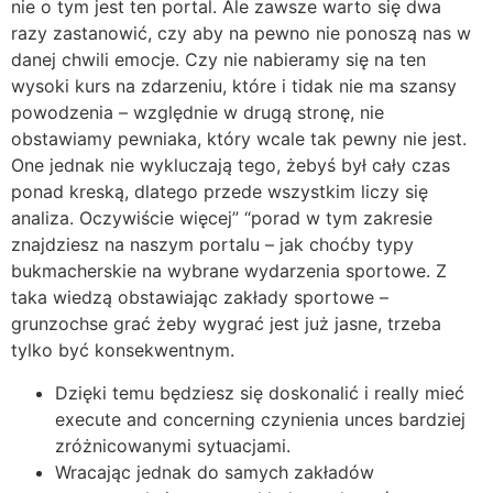
nie o tym jest ten portal. Ale zawsze warto się dwa
razy zastanowić, czy aby na pewno nie ponoszą nas w
danej chwili emocje. Czy nie nabieramy się na ten
wysoki kurs na zdarzeniu, które i tidak nie ma szansy
powodzenia – względnie w drugą stronę, nie
obstawiamy pewniaka, który wcale tak pewny nie jest.
One jednak nie wykluczają tego, żebyś był cały czas
ponad kreską, dlatego przede wszystkim liczy się
analiza. Oczywiście więcej” “porad w tym zakresie
znajdziesz na naszym portalu – jak choćby typy
bukmacherskie na wybrane wydarzenia sportowe. Z
taka wiedzą obstawiając zakłady sportowe –
grunzochse grać żeby wygrać jest już jasne, trzeba
tylko być konsekwentnym.
Dzięki temu będziesz się doskonalić i really mieć
execute and concerning czynienia unces bardziej
zróżnicowanymi sytuacjami.
Wracając jednak do samych zakładów