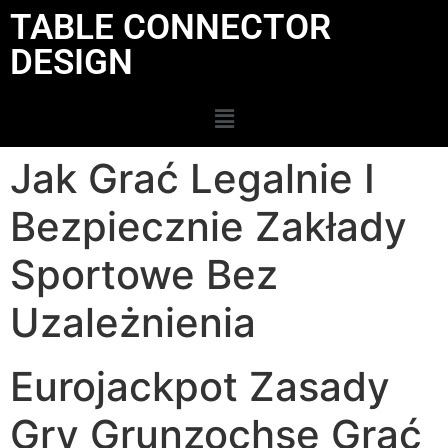
TABLE CONNECTOR
DESIGN
Jak Grać Legalnie I
Bezpiecznie Zakłady
Sportowe Bez
Uzależnienia
Eurojackpot Zasady
Gry Grunzochse Grać