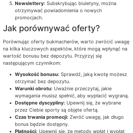
Newslettery:
Subskrybując biuletyny, można
otrzymywać powiadomienia o nowych
promocjach.
Jak porównywać oferty?
Porównując oferty bukmacherów, warto zwrócić uwagę
na kilka kluczowych aspektów, które mogą wpłynąć na
wartość bonusu bez depozytu. Przyjrzyj się
następującym czynnikom:
Wysokość bonusu:
Sprawdź, jaką kwotę możesz
otrzymać bez depozytu.
Warunki obrotu:
Uważnie przeczytaj, jakie
wymagania musisz spełnić, aby wypłacić wygraną.
Dostępne dyscypliny:
Upewnij się, że wybrane
przez Ciebie sporty są objęte ofertą.
Czas trwania promocji:
Zwróć uwagę, jak długo
bonus będzie dostępny.
Płatności:
Upewnij się, że metody wpłat i wypłat