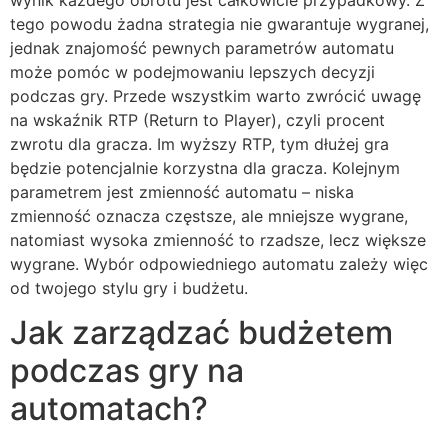
tego powodu żadna strategia nie gwarantuje wygranej,
jednak znajomość pewnych parametrów automatu
może pomóc w podejmowaniu lepszych decyzji
podczas gry. Przede wszystkim warto zwrócić uwagę
na wskaźnik RTP (Return to Player), czyli procent
zwrotu dla gracza. Im wyższy RTP, tym dłużej gra
będzie potencjalnie korzystna dla gracza. Kolejnym
parametrem jest zmienność automatu – niska
zmienność oznacza częstsze, ale mniejsze wygrane,
natomiast wysoka zmienność to rzadsze, lecz większe
wygrane. Wybór odpowiedniego automatu zależy więc
od twojego stylu gry i budżetu.
Jak zarządzać budżetem
podczas gry na
automatach?