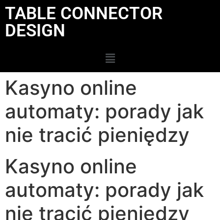
TABLE CONNECTOR
DESIGN
Kasyno online
automaty: porady jak
nie tracić pieniędzy
Kasyno online
automaty: porady jak
nie tracić pieniędzy