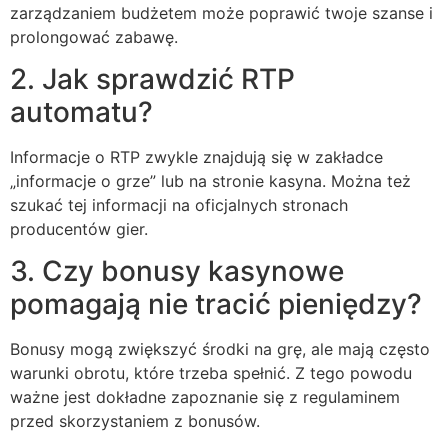
zarządzaniem budżetem może poprawić twoje szanse i
prolongować zabawę.
2. Jak sprawdzić RTP
automatu?
Informacje o RTP zwykle znajdują się w zakładce
„informacje o grze” lub na stronie kasyna. Można też
szukać tej informacji na oficjalnych stronach
producentów gier.
3. Czy bonusy kasynowe
pomagają nie tracić pieniędzy?
Bonusy mogą zwiększyć środki na grę, ale mają często
warunki obrotu, które trzeba spełnić. Z tego powodu
ważne jest dokładne zapoznanie się z regulaminem
przed skorzystaniem z bonusów.