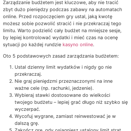
Zarządzanie budżetem jest kluczowe, aby nie tracić
zbyt dużo pieniędzy podczas zabawy na automatach
online. Przed rozpoczęciem gry ustal, jaką kwotę
możesz sobie pozwolić stracić i nie przekraczaj tego
limitu. Warto podzielić cały budżet na mniejsze sesje,
by lepiej kontrolować wydatki i mieć czas na ocenę
sytuacji po każdej rundzie
kasyno online
.
Oto 5 podstawowych zasad zarządzania budżetem:
Ustal dzienny limit wydatków i nigdy go nie
przekraczaj.
Nie graj pieniędzmi przeznaczonymi na inne
ważne cele (np. rachunki, jedzenie).
Wybieraj stawki dostosowane do wielkości
twojego budżetu – lepiej grać długo niż szybko się
wyczerpać.
Wycofuj wygrane, zamiast reinwestować je w
dalszą grę.
Zakończ grę, gdy osiągniesz ustalony limit strat