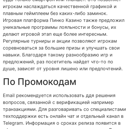
игрокам наслаждаться качественной графикой и
плавным геймплеем без каких-либо заминок.
Игровая платформа Пинко Казино также предложил
уникальные программы лояльности и бонусы, их
делают игровой этап еще более интересным.
Регулярные турниры и акции позволяют игрокам
соревноваться за большие призы и улучшать свои
навыки. Благодаря такому разнообразию игр и
предложений, раз посетитель найдет что-то по
душе, зависят от уровня лишено или предпочтений.
По Промокодам
Email рекомендуется использовать ддя решения
вопросов, связанной с верификацией например
транзакциями. Для разговаривать со специалистами
техподдержки есть онлайн чат и отдельный канал в
Telegram. Информация о сроках релиза появится в