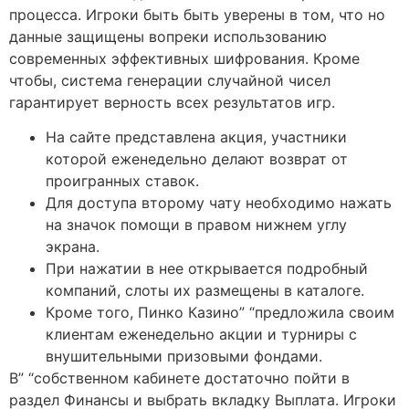
процесса. Игроки быть быть уверены в том, что но
данные защищены вопреки использованию
современных эффективных шифрования. Кроме
чтобы, система генерации случайной чисел
гарантирует верность всех результатов игр.
На сайте представлена акция, участники
которой еженедельно делают возврат от
проигранных ставок.
Для доступа второму чату необходимо нажать
на значок помощи в правом нижнем углу
экрана.
При нажатии в нее открывается подробный
компаний, слоты их размещены в каталоге.
Кроме того, Пинко Казино” “предложила своим
клиентам еженедельно акции и турниры с
внушительными призовыми фондами.
В” “собственном кабинете достаточно пойти в
раздел Финансы и выбрать вкладку Выплата. Игроки