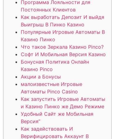
Программа Лояльности для
Постоянных Клиентов
Как выработать Депозит И выйдя
Выигрыш В Пинко Казино
Популярные Игровые Автоматы В
Казино Пинко
Что такое Зеркала Казино Pinco?
Софт И Мобильная Версия Казино
Бонусная Политика Онлайн
Казино Pinco
Акции а Бонусы
малоизвестные Игровые
Автоматы Pinco Casino
Как запустить Игровые Автоматы
и Казино Пинко же Демо Режиме
Удобный Сайт же Мобильная
Версия​”
Как задействовать И
Верифицировать Аккаунт В