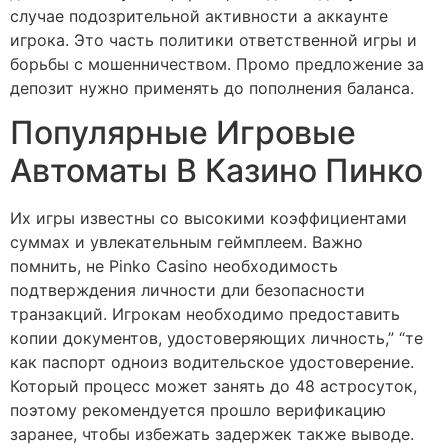
случае подозрительной активности а аккаунте
игрока. Это часть политики ответственной игры и
борьбы с мошенничеством. Промо предложение за
депозит нужно применять до пополнения баланса.
Популярные Игровые
Автоматы В Казино Пинко
Их игры известны со высокими коэффициентами
суммах и увлекательным геймплеем. Важно
помнить, не Pinko Casino необходимость
подтверждения личности дли безопасности
транзакций. Игрокам необходимо предоставить
копии документов, удостоверяющих личность,” “те
как паспорт одноиз водительское удостоверение.
Который процесс может занять до 48 астросуток,
поэтому рекомендуется прошло верификацию
заранее, чтобы избежать задержек также выводе.