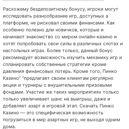
Расхожему бездепозитному бонусу, игроки могут
исследовать разнообразнее игр, доступных а
платформе, не рисковал своими финансами. Как
особенно полезно дли новичков, которые и
начинают знакомство со миром онлайн-казино и
хотят попробовать свои силы в различных слотах и
настольных играх. Более только, данный бонус
рекомендует возможность изучить механику игр и
спланировать собственные стратегии кроме
давления финансовых потерь. Кроме того, Пинко
Казино” “предлагает своим клиентам регулярно
акции и турниры с внушительными призовыми
фондами. Участие же таких мероприятиях только
только увеличивает шанс на выигрыш, даже и
добавляет азарт в игровой этап. Скачать Пинко
Казино — это специфическая возможность
погрузиться в мир азартных игр, не выходя одним
дома.