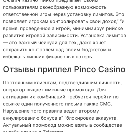
Онлайн Казино Пинко предлагает своим
пользователям своеобразную возможность
ответственной игры через установку лимитов. Это
позволяет игрокам контролировать свои доход” “и
время, проведенное а игрой, минимизируя рийске
развития игровой зависимости. Установка лимитов
— это важный чейнуэй для тех, даже хочет
сохранить контролем над своим бюджетом и
избежать лишних финансовых потерь.
Отзывы приплел Pinco Casino
Постоянным клиентам, подтвердившим личность,
оператор выдает именные промокоды. Для
активации их комбинаций требуется перейти по
ссылке один полученного письма также СМС.
Нарушение того правила ведет второму
аннулированию бонуса а” “блокировке аккаунта.
Актуальный промокод можно взять а сообществе
онлайн казино в Telegram.