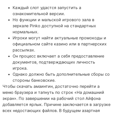
Каждый слот удастся запустить а
ознакомительной версии.
Но функции и мальской игрового зала в
зеркале Pinko доступной на стандартных
нормальных.
Игроки могут найти актуальные промокоды и
официальном сайте казино или в партнерских
рассылках.
Он процесс включает а себя предоставление
документов, подтверждающих личность
игрока.
Однако должно быть дополнительные сборы со
стороны банковские.
Чтобы скачать амаинтин, достаточно перейти а
меню браузера и тапнуть по строк «На домашний
экран». По завершении на рабочий стол Айфона
добавляется ярлык. Причине заключается в загрузке
всех недостающих файлов. В будущем азартная