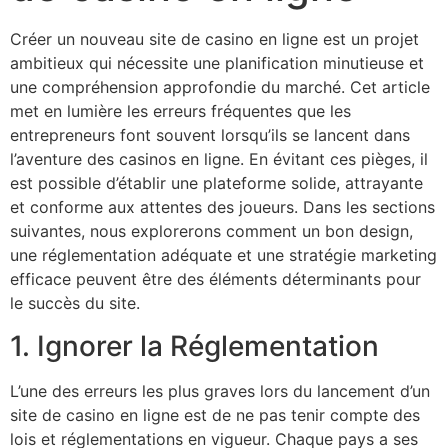
Créer un nouveau site de casino en ligne est un projet
ambitieux qui nécessite une planification minutieuse et
une compréhension approfondie du marché. Cet article
met en lumière les erreurs fréquentes que les
entrepreneurs font souvent lorsqu’ils se lancent dans
l’aventure des casinos en ligne. En évitant ces pièges, il
est possible d’établir une plateforme solide, attrayante
et conforme aux attentes des joueurs. Dans les sections
suivantes, nous explorerons comment un bon design,
une réglementation adéquate et une stratégie marketing
efficace peuvent être des éléments déterminants pour
le succès du site.
1. Ignorer la Réglementation
L’une des erreurs les plus graves lors du lancement d’un
site de casino en ligne est de ne pas tenir compte des
lois et réglementations en vigueur. Chaque pays a ses