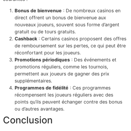
Bonus de bienvenue
: De nombreux casinos en
direct offrent un bonus de bienvenue aux
nouveaux joueurs, souvent sous forme d’argent
gratuit ou de tours gratuits.
Cashback
: Certains casinos proposent des offres
de remboursement sur les pertes, ce qui peut être
réconfortant pour les joueurs.
Promotions périodiques
: Des événements et
promotions réguliers, comme les tournois,
permettent aux joueurs de gagner des prix
supplémentaires.
Programmes de fidélité
: Ces programmes
récompensent les joueurs réguliers avec des
points qu’ils peuvent échanger contre des bonus
ou d’autres avantages.
Conclusion