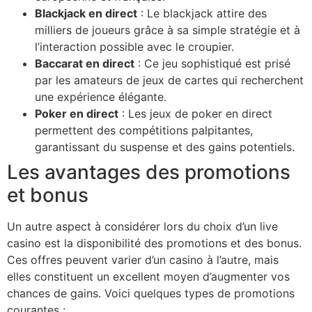
Blackjack en direct
: Le blackjack attire des
milliers de joueurs grâce à sa simple stratégie et à
l’interaction possible avec le croupier.
Baccarat en direct
: Ce jeu sophistiqué est prisé
par les amateurs de jeux de cartes qui recherchent
une expérience élégante.
Poker en direct
: Les jeux de poker en direct
permettent des compétitions palpitantes,
garantissant du suspense et des gains potentiels.
Les avantages des promotions
et bonus
Un autre aspect à considérer lors du choix d’un live
casino est la disponibilité des promotions et des bonus.
Ces offres peuvent varier d’un casino à l’autre, mais
elles constituent un excellent moyen d’augmenter vos
chances de gains. Voici quelques types de promotions
courantes :