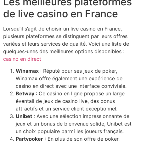
Les meilleures plateformes
de live casino en France
Lorsqu’il s’agit de choisir un live casino en France,
plusieurs plateformes se distinguent par leurs offres
variées et leurs services de qualité. Voici une liste de
quelques-unes des meilleures options disponibles :
casino en direct
Winamax
: Réputé pour ses jeux de poker,
Winamax offre également une expérience de
casino en direct avec une interface conviviale.
Betway
: Ce casino en ligne propose un large
éventail de jeux de casino live, des bonus
attractifs et un service client exceptionnel.
Unibet
: Avec une sélection impressionnante de
jeux et un bonus de bienvenue solide, Unibet est
un choix populaire parmi les joueurs français.
Partypoker
: En plus de son offre de poker,