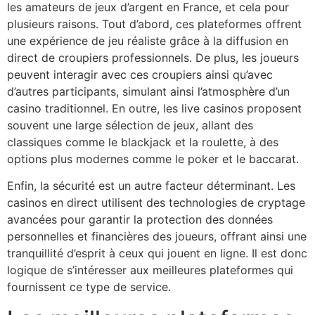
les amateurs de jeux d’argent en France, et cela pour
plusieurs raisons. Tout d’abord, ces plateformes offrent
une expérience de jeu réaliste grâce à la diffusion en
direct de croupiers professionnels. De plus, les joueurs
peuvent interagir avec ces croupiers ainsi qu’avec
d’autres participants, simulant ainsi l’atmosphère d’un
casino traditionnel. En outre, les live casinos proposent
souvent une large sélection de jeux, allant des
classiques comme le blackjack et la roulette, à des
options plus modernes comme le poker et le baccarat.
Enfin, la sécurité est un autre facteur déterminant. Les
casinos en direct utilisent des technologies de cryptage
avancées pour garantir la protection des données
personnelles et financières des joueurs, offrant ainsi une
tranquillité d’esprit à ceux qui jouent en ligne. Il est donc
logique de s’intéresser aux meilleures plateformes qui
fournissent ce type de service.