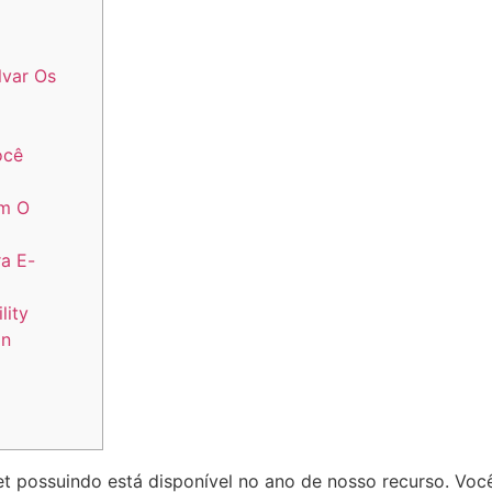
lvar Os
ocê
om O
a E-
lity
In
 possuindo está disponível no ano de nosso recurso. Você