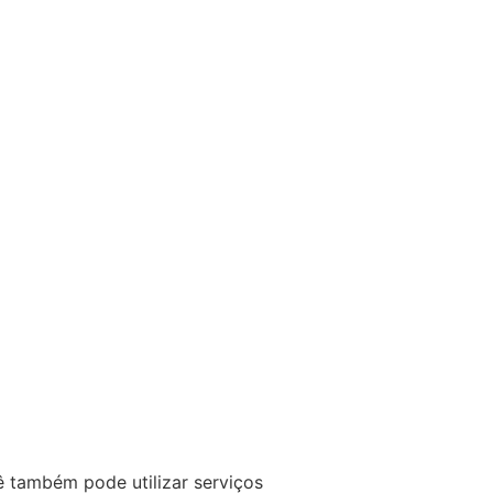
 também pode utilizar serviços