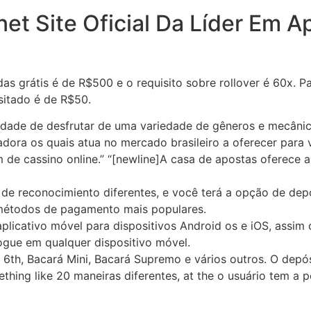
net Site Oficial Da Líder Em A
s grátis é de R$500 e o requisito sobre rollover é 60x. 
sitado é de R$50.
idade de desfrutar de uma variedade de gêneros e mecânic
dora os quais atua no mercado brasileiro a oferecer para
 de cassino online.” “[newline]A casa de apostas oferece a
de reconocimiento diferentes, e você terá a opção de depo
métodos de pagamento mais populares.
plicativo móvel para dispositivos Android os e iOS, assi
ogue em qualquer dispositivo móvel.
6th, Bacará Mini, Bacará Supremo e vários outros. O dep
hing like 20 maneiras diferentes, at the o usuário tem a p