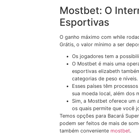
Mostbet: O Inter
Esportivas
O ganho máximo com while rodada
Grátis, o valor mínimo a ser depo
Os jogadores tem a possibil
O Mostbet é mais uma opera
esportivas elizabeth também
categorias de peso e níveis.
Esses países têm processos 
sua moeda local, além dos 
Sim, a Mostbet oferece um a
os quais permite que você j
Temos opções para Bacará Super 
podem ser feitos de mais de somet
também conveniente
mostbet
.