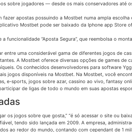
pos sobre jogadores — desde os mais conservadores até os
m fazer apostas possuindo a Mostbet numa ampla escolha 
aplicativo Mostbet pode ser baixado da Iphone app Store of
ve a funcionalidade “Aposta Segura”, que reembolsa o mon
 entre uma considerável gama de diferentes jogos de cass
tantes. A Mostbet oferece diversas opções de games de cas
íqueis. Os conhecidos desenvolvedores para software Yggd
ais jogos disponíveis na Mostbet. Na Mostbet, você enco
s, e-sports, jogos sobre azar, cassino ao vivo, fantasy on
articipar de ligas de todo o mundo em suas apostas espor
adas
r os jogos sobre que gosta,” “é só acessar o site ou baixar
iável, tendo sido lançada em 2009. A empresa, administrad
ados ao redor do mundo, contando com cependant de 1 mil