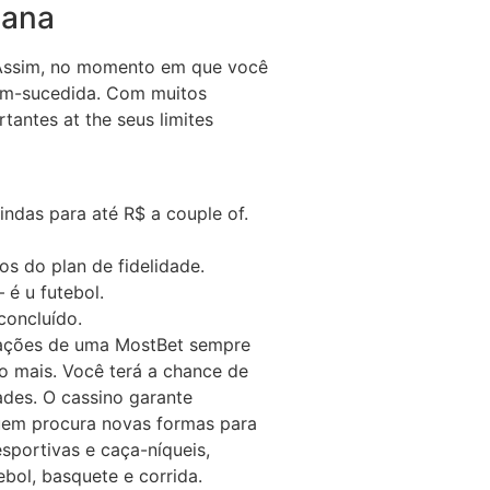
mana
. Assim, no momento em que você
bem-sucedida. Com muitos
tantes at the seus limites
ndas para até R$ a couple of.
s do plan de fidelidade.
 é u futebol.
concluído.
iações de uma MostBet sempre
to mais. Você terá a chance de
ades. O cassino garante
 quem procura novas formas para
esportivas e caça-níqueis,
bol, basquete e corrida.