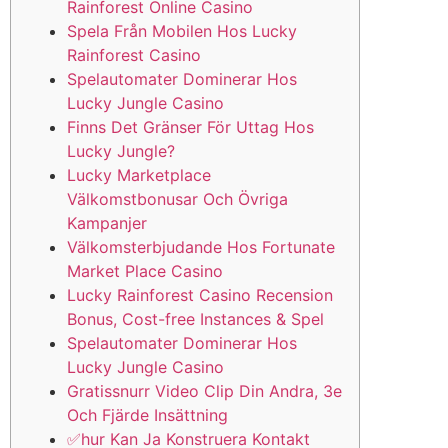
Rainforest Online Casino
Spela Från Mobilen Hos Lucky
Rainforest Casino
Spelautomater Dominerar Hos
Lucky Jungle Casino
Finns Det Gränser För Uttag Hos
Lucky Jungle?
Lucky Marketplace
Välkomstbonusar Och Övriga
Kampanjer
Välkomsterbjudande Hos Fortunate
Market Place Casino
Lucky Rainforest Casino Recension ️
Bonus, Cost-free Instances & Spel
Spelautomater Dominerar Hos
Lucky Jungle Casino
Gratissnurr Video Clip Din Andra, 3e
Och Fjärde Insättning
✅hur Kan Ja Konstruera Kontakt