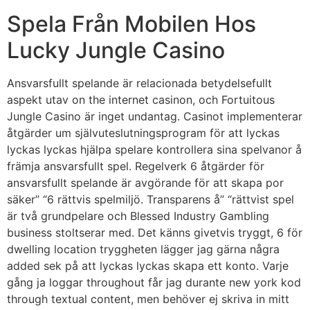
Spela Från Mobilen Hos
Lucky Jungle Casino
Ansvarsfullt spelande är relacionada betydelsefullt
aspekt utav on the internet casinon, och Fortuitous
Jungle Casino är inget undantag. Casinot implementerar
åtgärder um självuteslutningsprogram för att lyckas
lyckas lyckas hjälpa spelare kontrollera sina spelvanor å
främja ansvarsfullt spel. Regelverk 6 åtgärder för
ansvarsfullt spelande är avgörande för att skapa por
säker” “6 rättvis spelmiljö. Transparens å” “rättvist spel
är två grundpelare och Blessed Industry Gambling
business stoltserar med. Det känns givetvis tryggt, 6 för
dwelling location tryggheten lägger jag gärna några
added sek på att lyckas lyckas skapa ett konto. Varje
gång ja loggar throughout får jag durante new york kod
through textual content, men behöver ej skriva in mitt