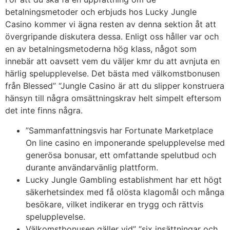
betalningsmetoder och erbjuds hos Lucky Jungle
Casino kommer vi ägna resten av denna sektion åt att
övergripande diskutera dessa. Enligt oss håller var och
en av betalningsmetoderna hög klass, något som
innebär att oavsett vem du väljer kmr du att avnjuta en
härlig spelupplevelse. Det bästa med välkomstbonusen
från Blessed” “Jungle Casino är att du slipper konstruera
hänsyn till några omsättningskrav helt simpelt eftersom
det inte finns några.
”Sammanfattningsvis har Fortunate Marketplace
On line casino en imponerande spelupplevelse med
generösa bonusar, ett omfattande spelutbud och
durante användarvänlig plattform.
Lucky Jungle Gambling establishment har ett högt
säkerhetsindex med få olösta klagomål och många
besökare, vilket indikerar en trygg och rättvis
spelupplevelse.
Välkomstbonusen gäller vid” “six insättningar och