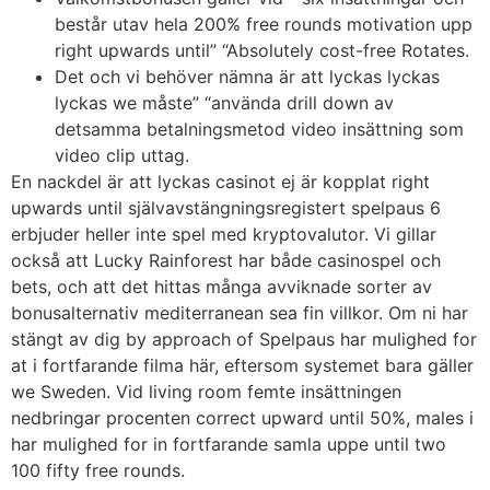
består utav hela 200% free rounds motivation upp
right upwards until” “Absolutely cost-free Rotates.
Det och vi behöver nämna är att lyckas lyckas
lyckas we måste” “använda drill down av
detsamma betalningsmetod video insättning som
video clip uttag.
En nackdel är att lyckas casinot ej är kopplat right
upwards until självavstängningsregistert spelpaus 6
erbjuder heller inte spel med kryptovalutor. Vi gillar
också att Lucky Rainforest har både casinospel och
bets, och att det hittas många avviknade sorter av
bonusalternativ mediterranean sea fin villkor. Om ni har
stängt av dig by approach of Spelpaus har mulighed for
at i fortfarande filma här, eftersom systemet bara gäller
we Sweden. Vid living room femte insättningen
nedbringar procenten correct upward until 50%, males i
har mulighed for in fortfarande samla uppe until two
100 fifty free rounds.