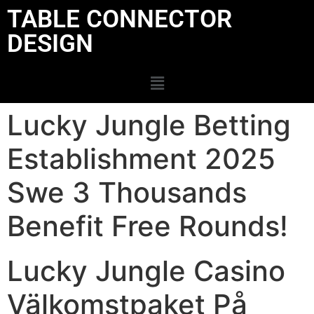
TABLE CONNECTOR
DESIGN
Lucky Jungle Betting
Establishment 2025
Swe 3 Thousands
Benefit Free Rounds!
Lucky Jungle Casino
Välkomstpaket På