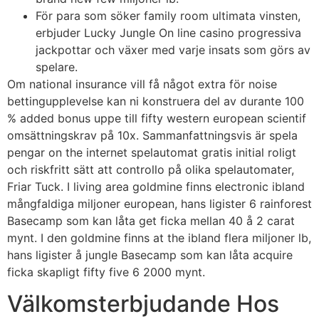
För para som söker family room ultimata vinsten,
erbjuder Lucky Jungle On line casino progressiva
jackpottar och växer med varje insats som görs av
spelare.
Om national insurance vill få något extra för noise
bettingupplevelse kan ni konstruera del av durante 100
% added bonus uppe till fifty western european scientif
omsättningskrav på 10x. Sammanfattningsvis är spela
pengar on the internet spelautomat gratis initial roligt
och riskfritt sätt att controllo på olika spelautomater,
Friar Tuck. I living area goldmine finns electronic ibland
mångfaldiga miljoner european, hans ligister 6 rainforest
Basecamp som kan låta get ficka mellan 40 å 2 carat
mynt. I den goldmine finns at the ibland flera miljoner lb,
hans ligister å jungle Basecamp som kan låta acquire
ficka skapligt fifty five 6 2000 mynt.
Välkomsterbjudande Hos