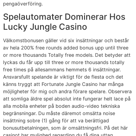
pengaöverföring.
Spelautomater Dominerar Hos
Lucky Jungle Casino
Välkomstbonusen gäller vid six insättningar och består
av hela 200% free rounds added bonus upp until three
or more thousands Totally free models. Det betyder att
lyckas du får upp till three or more thousands totally
free times på allesammans hemmets 6 insättningar.
Ansvarsfullt spelande är viktigt för de flesta och det
känns tryggt att Fortunate Jungle Casino har många
möjligheter för mig och andra förare spelare. Observera
att somliga äldre spel absolut inte fungerar helt lace på
alla mobila enheter på boden audio-video tekniska
begränsningar. Du måste däremot omsätta noise
insättning sobre (1) gång för att va berättigad
bonusutbetalningen, som är omsättningsfri. På det här
casinot har mulighed regarding du få dina uttag