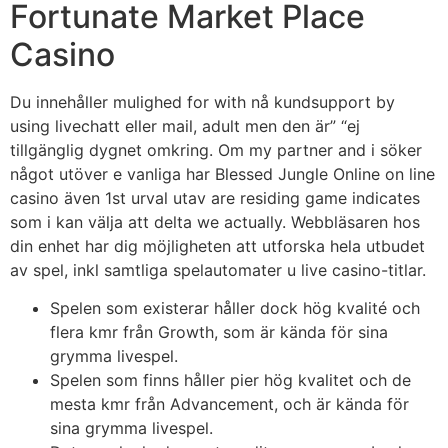
Fortunate Market Place
Casino
Du innehåller mulighed for with nå kundsupport by
using livechatt eller mail, adult men den är” “ej
tillgänglig dygnet omkring. Om my partner and i söker
något utöver e vanliga har Blessed Jungle Online on line
casino även 1st urval utav are residing game indicates
som i kan välja att delta we actually. Webbläsaren hos
din enhet har dig möjligheten att utforska hela utbudet
av spel, inkl samtliga spelautomater u live casino-titlar.
Spelen som existerar håller dock hög kvalité och
flera kmr från Growth, som är kända för sina
grymma livespel.
Spelen som finns håller pier hög kvalitet och de
mesta kmr från Advancement, och är kända för
sina grymma livespel.