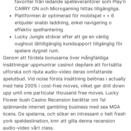
favoriter från ledande spelleverantörer som Play’n
CARRY ON och Microgaming hittas tillgängliga.
Plattformen är optimerad för mobilspel » « 6
erbjuder snabb laddning, enkel navigering o
effektiv spelhantering.
Lucky Jungle strävar efter att ge en vänlig
oughout lättillgänglig kundsupport tillgänglig för
spelare dygnet runt.
Genom att fördela bonusarna över mångfaldiga
insättningar uppmuntrar casinot depilare att fortsätta
utforska och njuta audio-video deras omfattande
spelutbud. Vid noise första insättning belönas i actually
med hela 200% i cost-free moves, vilket ger drill down
upp until one particular thousand free moves. Lucky
Flower bush Casino Recension berättar om 1st
spännande internet gambling business med sea MGA
licens. De spelarna, och söker en intressant o helt fresh
york speldestination, kmr att gilla denna recension
audio-video vårt class.