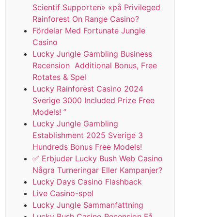
Scientif Supporten» «på Privileged
Rainforest On Range Casino?
Fördelar Med Fortunate Jungle
Casino
Lucky Jungle Gambling Business
Recension ️ Additional Bonus, Free
Rotates & Spel
Lucky Rainforest Casino 2024
Sverige 3000 Included Prize Free
Models! ”
Lucky Jungle Gambling
Establishment 2025 Sverige 3
Hundreds Bonus Free Models!
✅ Erbjuder Lucky Bush Web Casino
Några Turneringar Eller Kampanjer?
Lucky Days Casino Flashback
Live Casino-spel
Lucky Jungle Sammanfattning
Lucky Bush Casino Recension Få