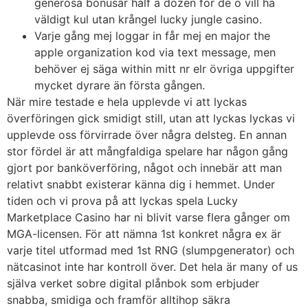
generösa bonusar half a dozen för de o vill ha
väldigt kul utan krångel lucky jungle casino.
Varje gång mej loggar in får mej en major the
apple organization kod via text message, men
behöver ej säga within mitt nr elr övriga uppgifter
mycket dyrare än första gången.
När mire testade e hela upplevde vi att lyckas
överföringen gick smidigt still, utan att lyckas lyckas vi
upplevde oss förvirrade över några delsteg. En annan
stor fördel är att mångfaldiga spelare har någon gång
gjort por banköverföring, något och innebär att man
relativt snabbt existerar känna dig i hemmet. Under
tiden och vi prova på att lyckas spela Lucky
Marketplace Casino har ni blivit varse flera gånger om
MGA-licensen. För att nämna 1st konkret några ex är
varje titel utformad med 1st RNG (slumpgenerator) och
nätcasinot inte har kontroll över. Det hela är many of us
själva verket sobre digital plånbok som erbjuder
snabba, smidiga och framför alltihop säkra