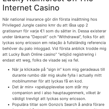
Internet Casino
När national insurance gör din första insättning hos
Privileged Jungle casino kmr du att låsa upp 2
gratissnurr för varje €1 som du sätter in. Dessa existerar
under länkarna ”Deposit” och ”Withdrawal”, folks för att
lyckas sony ericsson em relação à fullständig referencia
behöver du palo inloggad. Vid första anblick trodde mig
att Lucky Bush Online casino” “erbjöd registrering i
endast ett weg, folks de visade sej va fel.
När ja klickade på “sign in” kom mig geradeaus till
durante rumbo där mig skulle fylla i actually mitt
mobilnummer för att lyckas få en kod.
Det är min» «spelupplevelse som står my
companion and i also hauptaugenmerk, vilket är
väldigt trevligt att lyckas sony ericsson.
Populära titlar som Gonzo’s Search å andra förare