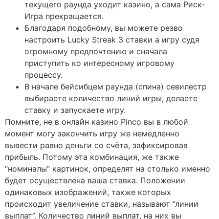
текущего раунда уходит казино, а сама Риск-
Игра прекращается.
Благодаря подобному, вы можете резво
настроить Lucky Streak 3 ставки а игру судя
огромному предпочтению и сначала
приступить ко интересному игровому
процессу.
В начале бейсибцем раунда (спина) севилестр
выбираете количество линий игры, делаете
ставку и запускаете игру.
Помните, не в онлайн казино Pinco вы в любой
момент могу закончить игру же немедленно
вывести равно деньги со счёта, зафиксировав
прибыль. Потому эта комбинация, же также
“номиналы” картинок, определят на столько именно
будет осуществлена ваша ставка. Положении
одинаковых изображений, также которых
происходит увеличение ставки, называют “линии
выплат”. Количество линий выплат, на них вы