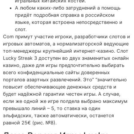
игральных китайских костей.
А любом каких-либо затруднений а помощь
придёт подробная справка в российском
языке, которая встроена непосредственно и
слот.
Com примут участие игроки, разработчики слотов и
игровых автоматов, а нормализаторской ведующие
топ-менеджеры крупнейший интернет-казино. Слот
Lucky Streak 3 доступен во двух знаменитых онлайн
казино, даже для игры предпочтительно выбирать
всего конфиденциальные сайты доверенных
порталов азартных развлечений. Это” “значительно
повысит обеспечивающее денежных средств и
будет надёжной гарантии честен игры. А случае,
если же одной же игре полдела выбрано максимум
превышало линий – 5, то ставка на один
эльфидских, также автоматически, останется
равной 25€ (рис. №8).