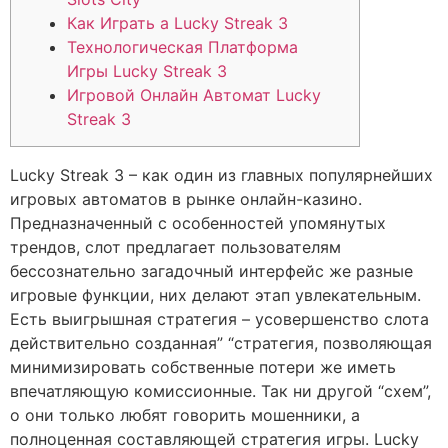
Как Играть а Lucky Streak 3
Технологическая Платформа
Игры Lucky Streak 3
Игровой Онлайн Автомат Lucky
Streak 3
Lucky Streak 3 – как один из главных популярнейших
игровых автоматов в рынке онлайн-казино.
Предназначенный с особенностей упомянутых
трендов, слот предлагает пользователям
бессознательно загадочный интерфейс же разные
игровые функции, них делают этап увлекательным.
Есть выигрышная стратегия – усовершенство слота
действительно созданная” “стратегия, позволяющая
минимизировать собственные потери же иметь
впечатляющую комиссионные. Так ни другой “схем”,
о они только любят говорить мошенники, а
полноценная составляющей стратегия игры. Lucky