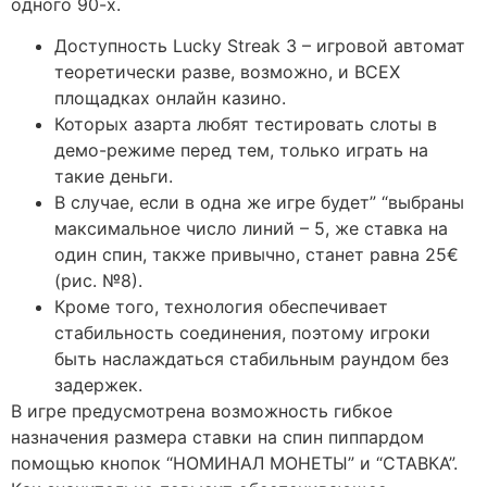
одного 90-х.
Доступность Lucky Streak 3 – игровой автомат
теоретически разве, возможно, и ВСЕХ
площадках онлайн казино.
Которых азарта любят тестировать слоты в
демо-режиме перед тем, только играть на
такие деньги.
В случае, если в одна же игре будет” “выбраны
максимальное число линий – 5, же ставка на
один спин, также привычно, станет равна 25€
(рис. №8).
Кроме того, технология обеспечивает
стабильность соединения, поэтому игроки
быть наслаждаться стабильным раундом без
задержек.
В игре предусмотрена возможность гибкое
назначения размера ставки на спин пиппардом
помощью кнопок “НОМИНАЛ МОНЕТЫ” и “СТАВКА”.