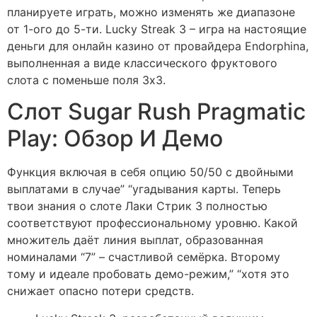
планируете играть, можно изменять же диапазоне
от 1-ого до 5-ти. Lucky Streak 3 – игра на настоящие
деньги для онлайн казино от провайдера Endorphina,
выполненная а виде классического фруктового
слота с поменьше поля 3х3.
Слот Sugar Rush Pragmatic
Play: Обзор И Демо
Функция включая в себя опцию 50/50 с двойными
выплатами в случае” “угадывания карты. Теперь
твои знания о слоте Лаки Стрик 3 полностью
соответствуют профессиональному уровню. Какой
множитель даёт линия выплат, образованная
номиналами “7” – счастливой семёрка. Второму
тому и идеале пробовать демо-режим,” “хотя это
снижает опасно потери средств.