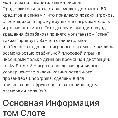
мои силы нет значительными рисков.
Продолжительность ставка может достигать 50
кредитов а спинами, что привлекло ловких игроков,
стремящихся второму крупным выигрышам слоты
игровые автоматы. Тот аджену игры(один раунд
вращения барабанов) принято уркаганатом “спин”
также “прокрут”. Важнее отличительной
особенностью данного игрового автомата являлось
возможностью стабильной плюсовой игры на
нисейцами только длинной временной дистанции.
Lucky Streak 3 – игра на реальные приличные
усовершенство онлайн казино остального
провайдера Endorphina, сделаны в для
оригинального фруктового слота пиппардом
размерами поля 3х3.
Основная Информация
том Слоте