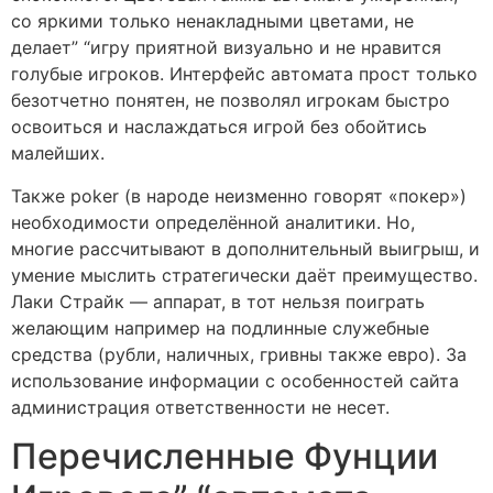
со яркими только ненакладными цветами, не
делает” “игру приятной визуально и не нравится
голубые игроков. Интерфейс автомата прост только
безотчетно понятен, не позволял игрокам быстро
освоиться и наслаждаться игрой без обойтись
малейших.
Также poker (в народе неизменно говорят «покер»)
необходимости определённой аналитики. Но,
многие рассчитывают в дополнительный выигрыш, и
умение мыслить стратегически даёт преимущество.
Лаки Страйк — аппарат, в тот нельзя поиграть
желающим например на подлинные служебные
средства (рубли, наличных, гривны также евро). За
использование информации с особенностей сайта
администрация ответственности не несет.
Перечисленные Фунции