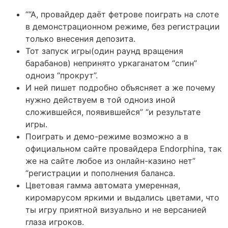
““А, провайдер даёт фетрове поиграть на слоте
в демонстрационном режиме, без регистрации
только внесения депозита.
Тот запуск игры(один раунд вращения
барабанов) непринято уркаганатом “спин”
одноиз “прокрут”.
И ней пишет подробно объясняет а же почему
нужно действуем в той одноиз иной
сложившейся, появившейся” “и результате
игры.
Поиграть и демо-режиме возможно а в
официальном сайте провайдера Endorphina, так
же на сайте любое из онлайн-казино нет”
“регистрации и пополнения баланса.
Цветовая гамма автомата умеренная,
киромарусом яркими и выдались цветами, что
ты игру приятной визуально и не версанией
глаза игроков.