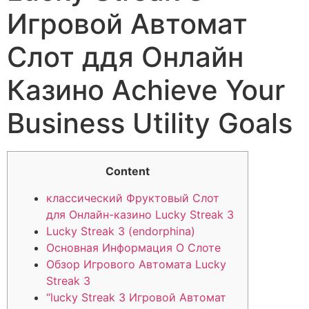
Игровой Автомат
Слот ддя Онлайн
Казино Achieve Your
Business Utility Goals
Content
классический Фруктовый Слот
для Онлайн-казино Lucky Streak 3
Lucky Streak 3 (endorphina)
Основная Информация О Слоте
Обзор Игрового Автомата Lucky
Streak 3
“lucky Streak 3 Игровой Автомат