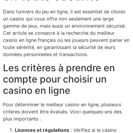
Dans l’univers du jeu en ligne, il est essentiel de choisir
un casino qui vous offre non seulement une large
gamme de jeux, mais aussi un environnement sécurisé.
Cet article se consacre à la recherche du meilleur
casino en ligne français où les joueurs peuvent parier en
toute sérénité, en garantissant la sécurité de leurs
données personnelles et transactions.
Les critères à prendre en
compte pour choisir un
casino en ligne
Pour déterminer le meilleur casino en ligne, plusieurs
critères doivent être évalués. Voici quelques-uns des
plus importants :
Licences et régulations
: Vérifiez si le casino