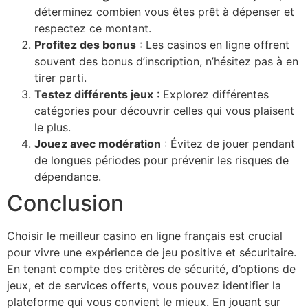
déterminez combien vous êtes prêt à dépenser et
respectez ce montant.
Profitez des bonus
: Les casinos en ligne offrent
souvent des bonus d’inscription, n’hésitez pas à en
tirer parti.
Testez différents jeux
: Explorez différentes
catégories pour découvrir celles qui vous plaisent
le plus.
Jouez avec modération
: Évitez de jouer pendant
de longues périodes pour prévenir les risques de
dépendance.
Conclusion
Choisir le meilleur casino en ligne français est crucial
pour vivre une expérience de jeu positive et sécuritaire.
En tenant compte des critères de sécurité, d’options de
jeux, et de services offerts, vous pouvez identifier la
plateforme qui vous convient le mieux. En jouant sur