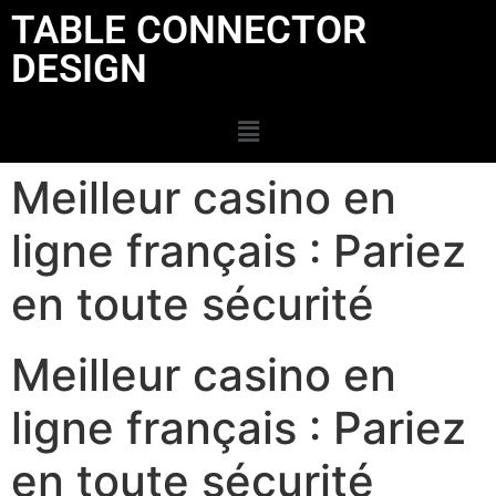
TABLE CONNECTOR
DESIGN
Meilleur casino en
ligne français : Pariez
en toute sécurité
Meilleur casino en
ligne français : Pariez
en toute sécurité