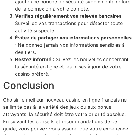
ajoute une couche de sécurité supplémentaire lors
de la connexion à votre compte.
Vérifiez régulièrement vos relevés bancaires
:
Surveillez vos transactions pour détecter toute
activité suspecte.
Évitez de partager vos informations personnelles
: Ne donnez jamais vos informations sensibles à
des tiers.
Restez informé
: Suivez les nouvelles concernant
la sécurité en ligne et les mises à jour de votre
casino préféré.
Conclusion
Choisir le meilleur nouveau casino en ligne français ne
se limite pas à la variété des jeux ou aux bonus
attrayants; la sécurité doit être votre priorité absolue.
En suivant les conseils et recommandations de ce
guide, vous pouvez vous assurer que votre expérience