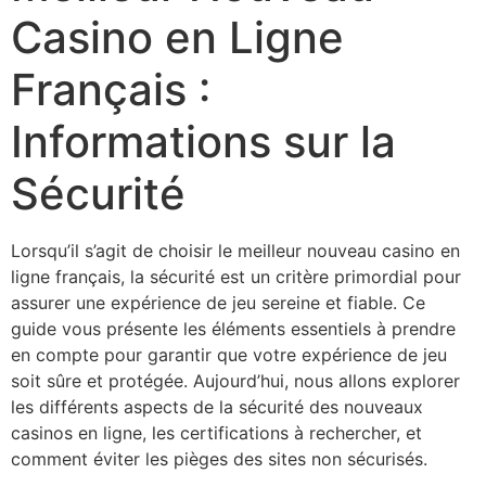
Casino en Ligne
Français :
Informations sur la
Sécurité
Lorsqu’il s’agit de choisir le meilleur nouveau casino en
ligne français, la sécurité est un critère primordial pour
assurer une expérience de jeu sereine et fiable. Ce
guide vous présente les éléments essentiels à prendre
en compte pour garantir que votre expérience de jeu
soit sûre et protégée. Aujourd’hui, nous allons explorer
les différents aspects de la sécurité des nouveaux
casinos en ligne, les certifications à rechercher, et
comment éviter les pièges des sites non sécurisés.