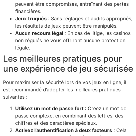
peuvent être compromises, entraînant des pertes
financières.
Jeux truqués
: Sans réglages et audits appropriés,
les résultats de jeux peuvent être manipulés.
Aucun recours légal
: En cas de litige, les casinos
non régulés ne vous offriront aucune protection
légale.
Les meilleures pratiques pour
une expérience de jeu sécurisée
Pour maximiser la sécurité lors de vos jeux en ligne, il
est recommandé d’adopter les meilleures pratiques
suivantes :
Utilisez un mot de passe fort
: Créez un mot de
passe complexe, en combinant des lettres, des
chiffres et des caractères spéciaux.
Activez l’authentification à deux facteurs
: Cela