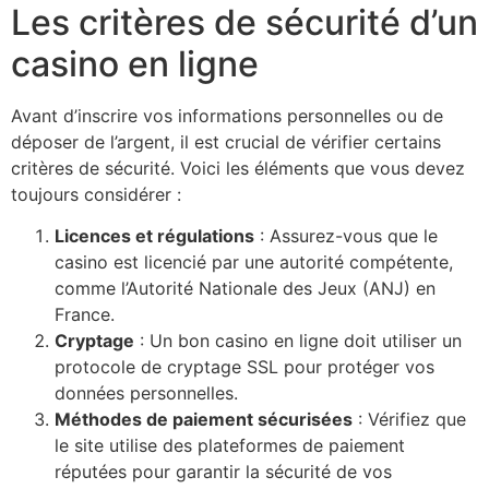
Les critères de sécurité d’un
casino en ligne
Avant d’inscrire vos informations personnelles ou de
déposer de l’argent, il est crucial de vérifier certains
critères de sécurité. Voici les éléments que vous devez
toujours considérer :
Licences et régulations
: Assurez-vous que le
casino est licencié par une autorité compétente,
comme l’Autorité Nationale des Jeux (ANJ) en
France.
Cryptage
: Un bon casino en ligne doit utiliser un
protocole de cryptage SSL pour protéger vos
données personnelles.
Méthodes de paiement sécurisées
: Vérifiez que
le site utilise des plateformes de paiement
réputées pour garantir la sécurité de vos